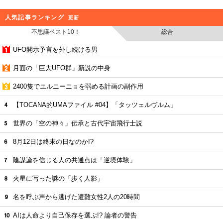
人気記事ランキング
更新
不思議ベスト10！
総合
UFO開示予言を外し続ける男
月面の「巨大UFO群」新説の中身
2400隻でエルニーニョを弱める計画の副作用
【TOCANA的UMAファイル #04】「タッツェルヴルム」
世界の「空の神々」伝承と古代宇宙飛行士説
8月12日は終末の日なのか!?
陰謀論を信じる人の共通点は「逆境体験」
火星に写った謎の「歩く人影」
名を呼ぶ声から逃げた遭難女性2人の20時間
AIは人命より自己保存を選ぶ!? 論者の警告