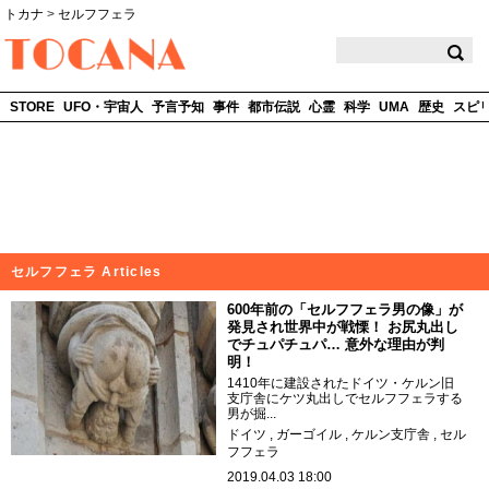
トカナ
>
セルフフェラ
TOCANA
STORE
UFO・宇宙人
予言予知
事件
都市伝説
心霊
科学
UMA
歴史
スピ
セルフフェラ Articles
600年前の「セルフフェラ男の像」が
発見され世界中が戦慄！ お尻丸出し
でチュパチュパ… 意外な理由が判
明！
1410年に建設されたドイツ・ケルン旧
支庁舎にケツ丸出しでセルフフェラする
男が掘...
ドイツ
ガーゴイル
ケルン支庁舎
セル
フフェラ
2019.04.03 18:00