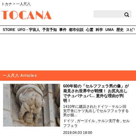
トカナ
>
一人尺八
TOCANA
STORE
UFO・宇宙人
予言予知
事件
都市伝説
心霊
科学
UMA
歴史
スピ
一人尺八 Articles
600年前の「セルフフェラ男の像」が
発見され世界中が戦慄！ お尻丸出し
でチュパチュパ… 意外な理由が判
明！
1410年に建設されたドイツ・ケルン旧
支庁舎にケツ丸出しでセルフフェラする
男が掘...
ドイツ
ガーゴイル
ケルン支庁舎
セル
フフェラ
2019.04.03 18:00