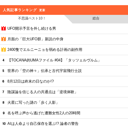
人気記事ランキング
更新
不思議ベスト10！
総合
UFO開示予言を外し続ける男
月面の「巨大UFO群」新説の中身
2400隻でエルニーニョを弱める計画の副作用
【TOCANA的UMAファイル #04】「タッツェルヴルム」
世界の「空の神々」伝承と古代宇宙飛行士説
8月12日は終末の日なのか!?
陰謀論を信じる人の共通点は「逆境体験」
火星に写った謎の「歩く人影」
名を呼ぶ声から逃げた遭難女性2人の20時間
AIは人命より自己保存を選ぶ!? 論者の警告