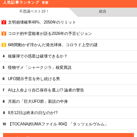
人気記事ランキング
更新
不思議ベスト10！
総合
文明崩壊確率49%、2050年のリミット
コロナ的中霊能者が語る2026年の予言ビジョン
6時間動かず浮かんだ発光球体、コロラド上空の謎
核爆弾で小惑星は破壊できるか？
怪物ザメ「シャークジラ」核変異説
UFO開示予言を外し続ける男
AIは人命より自己保存を選ぶ!? 論者の警告
月面の「巨大UFO群」新説の中身
8月12日は終末の日なのか!?
【TOCANA的UMAファイル #04】「タッツェルヴルム」