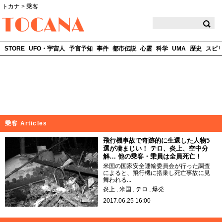
トカナ
>
乗客
TOCANA
STORE
UFO・宇宙人
予言予知
事件
都市伝説
心霊
科学
UMA
歴史
スピ
乗客 Articles
飛行機事故で奇跡的に生還した人物5
選が凄まじい！ テロ、炎上、空中分
解… 他の乗客・乗員は全員死亡！
米国の国家安全運輸委員会が行った調査
によると、飛行機に搭乗し死亡事故に見
舞われる...
炎上
米国
テロ
爆発
2017.06.25 16:00