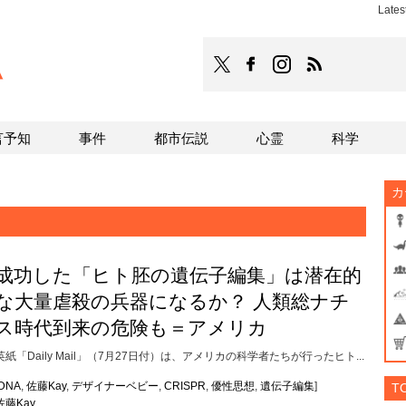
Late
TOCANA
TOCANAのFacebookはこち
TOCANAのinstagra
TOCANAのRS
言予知
事件
都市伝説
心霊
科学
カ
成功した「ヒト胚の遺伝子編集」は潜在的
な大量虐殺の兵器になるか？ 人類総ナチ
ス時代到来の危険も＝アメリカ
英紙「Daily Mail」（7月27日付）は、アメリカの科学者たちが行ったヒト...
DNA
,
佐藤Kay
,
デザイナーベビー
,
CRISPR
,
優性思想
,
遺伝子編集
]
T
佐藤Kay