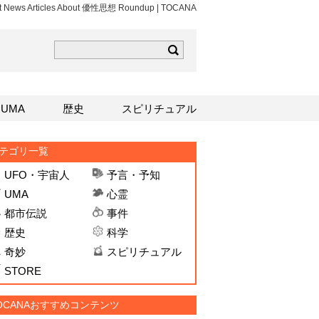
st News Articles About 優性思想 Roundup | TOCANA
ら
mはこちら
Sはこちら
UMA
歴史
スピリチュアル
テゴリ一覧
UFO・宇宙人
予言・予知
UMA
心霊
都市伝説
事件
歴史
科学
奇妙
スピリチュアル
STORE
OCANAおすすめコンテンツ