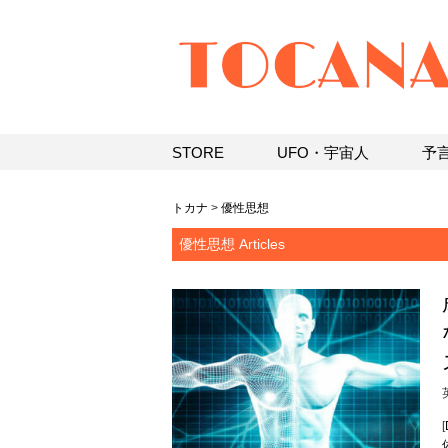
STORE
UFO・宇宙人
予
トカナ
>
優性思想
優性思想 Articles
[