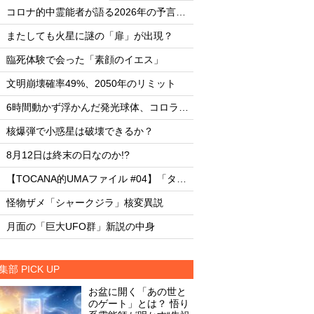
・
・
コロナ的中霊能者が語る2026年の予言ビジョン
・
・
またしても火星に謎の「扉」が出現？
またしても火星に謎
・
・
臨死体験で会った「素顔のイエス」
臨死体験で会った「
・
・
文明崩壊確率49%、2050年のリミット
文明崩壊確率49%、2
・
・
6時間動かず浮かんだ発光球体、コロラド上空の謎
・
・
核爆弾で小惑星は破壊できるか？
核爆弾で小惑星は破
・
・
8月12日は終末の日なのか!?
8月12日は終末の日な
・
・
【TOCANA的UMAファイル #04】「タッツェルヴルム」
・
・
怪物ザメ「シャークジラ」核変異説
怪物ザメ「シャーク
・
・
月面の「巨大UFO群」新説の中身
月面の「巨大UFO群
集部 PICK UP
お盆に開く「あの世と
のゲート」とは？ 悟り