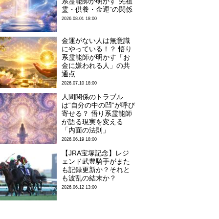
系霊能師が明かす“先祖
霊・供養・金運”の関係
2026.08.01 18:00
金運がない人は無意識
にやっている！？ 悟り
系霊能師が明かす「お
金に嫌われる人」の共
通点
2026.07.10 18:00
人間関係のトラブル
は“自分の中の凹”が呼び
寄せる？ 悟り系霊能師
が語る現実を変える
「内面の法則」
2026.06.19 18:00
【JRA宝塚記念】レジ
ェンド武豊騎手がまた
も記録更新か？それと
も波乱の結末か？
2026.06.12 13:00