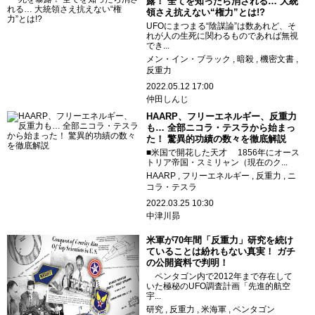
露！ 全てを知ったら消される… 大統
領さえ抗えない“権力”とは!?
UFOにまつまる“陰謀論”は数あれど、そ
れが人の生死に関わるものであれば無視
でき...
メン・イン・ブラック
暗殺
機密文書
反重力
2022.05.12 17:00
仲田しんじ
HAARP、フリーエネルギー、反重力
も… 全部ニコラ・テスラから始まっ
た！ 驚異的功績の数々を徹底解説
■米国で開花した天才 1856年にオース
トリア帝国・スミリャン（現在のク...
HAARP
フリーエネルギー
反重力
ニ
コラ・テスラ
2022.03.25 10:30
中津川昴
米軍が70年間「反重力」研究を続け
ていることは紛れもない真実！ ガチ
の公開資料で判明！
ペンタゴン内で2012年まで存在して
いた極秘のUFO調査計画「先進的航空
宇...
研究
反重力
米海軍
ペンタゴン