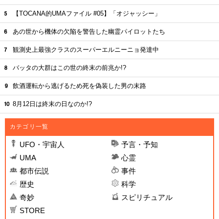
【TOCANA的UMAファイル #05】「オジャッシー」
あの世から機体の欠陥を警告した幽霊パイロットたち
観測史上最強クラスのスーパーエルニーニョ発達中
バッタの大群はこの世の終末の前兆か!?
飲酒運転から逃げるため死を偽装した男の末路
8月12日は終末の日なのか!?
カテゴリ一覧
UFO・宇宙人
予言・予知
UMA
心霊
都市伝説
事件
歴史
科学
奇妙
スピリチュアル
STORE