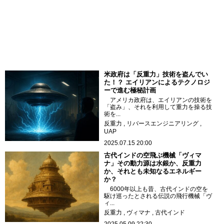
米政府は「反重力」技術を盗んでい
た！？ エイリアンによるテクノロジ
ーで進む極秘計画
アメリカ政府は、エイリアンの技術を
「盗み」、それを利用して重力を操る技
術を...
反重力
リバースエンジニアリング
UAP
2025.07.15 20:00
古代インドの空飛ぶ機械「ヴィマ
ナ」その動力源は水銀か、反重力
か、それとも未知なるエネルギー
か？
6000年以上も昔、古代インドの空を
駆け巡ったとされる伝説の飛行機械「ヴ
ィ...
反重力
ヴィマナ
古代インド