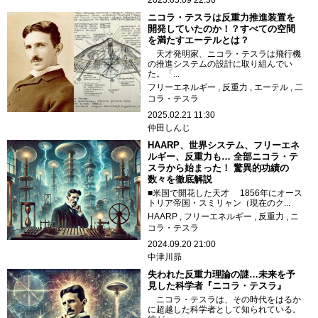
2025.05.09 22:30
ニコラ・テスラは反重力推進装置を
開発していたのか！？すべての空間
を満たすエーテルとは？
天才発明家、ニコラ・テスラは飛行機
の推進システムの設計に取り組んでい
た。「...
フリーエネルギー
反重力
エーテル
二
コラ・テスラ
2025.02.21 11:30
仲田しんじ
HAARP、世界システム、フリーエネ
ルギー、反重力も… 全部ニコラ・テ
スラから始まった！ 驚異的功績の
数々を徹底解説
■米国で開花した天才 1856年にオース
トリア帝国・スミリャン（現在のク...
HAARP
フリーエネルギー
反重力
ニ
コラ・テスラ
2024.09.20 21:00
中津川昴
失われた反重力理論の謎…未来を予
見した科学者『ニコラ・テスラ』
ニコラ・テスラは、その時代をはるか
に超越した科学者として知られている。