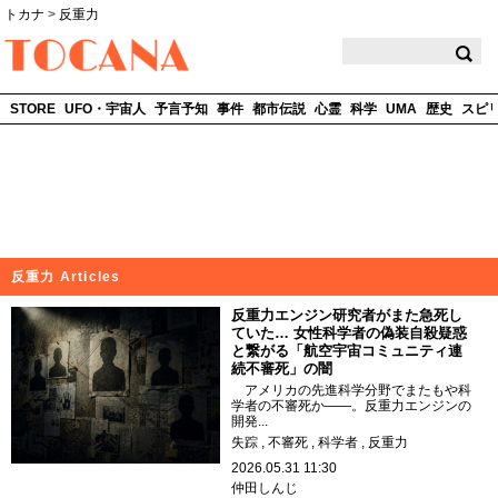
トカナ
>
反重力
TOCANA
STORE
UFO・宇宙人
予言予知
事件
都市伝説
心霊
科学
UMA
歴史
スピ
反重力 Articles
反重力エンジン研究者がまた急死し
ていた… 女性科学者の偽装自殺疑惑
と繋がる「航空宇宙コミュニティ連
続不審死」の闇
アメリカの先進科学分野でまたもや科
学者の不審死か――。反重力エンジンの
開発...
失踪
不審死
科学者
反重力
2026.05.31 11:30
仲田しんじ