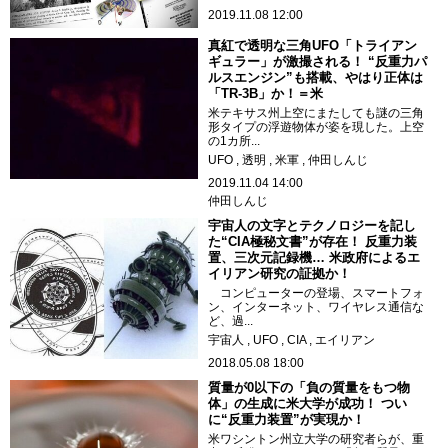
2019.11.08 12:00
真紅で透明な三角UFO「トライアン
ギュラー」が激撮される！ “反重力パ
ルスエンジン”も搭載、やはり正体は
「TR-3B」か！＝米
米テキサス州上空にまたしても謎の三角
形タイプの浮遊物体が姿を現した。上空
の1カ所...
UFO
透明
米軍
仲田しんじ
2019.11.04 14:00
仲田しんじ
宇宙人の文字とテクノロジーを記し
た“CIA極秘文書”が存在！ 反重力装
置、三次元記録機… 米政府によるエ
イリアン研究の証拠か！
コンピューターの登場、スマートフォ
ン、インターネット、ワイヤレス通信な
ど、過...
宇宙人
UFO
CIA
エイリアン
2018.05.08 18:00
質量が0以下の「負の質量をもつ物
体」の生成に米大学が成功！ つい
に“反重力装置”が実現か！
米ワシントン州立大学の研究者らが、重