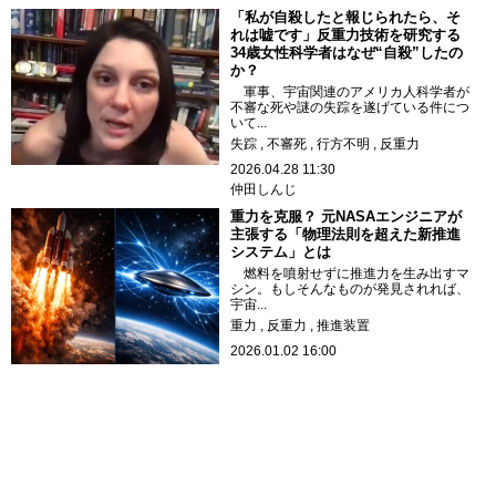
「私が自殺したと報じられたら、そ
れは嘘です」反重力技術を研究する
34歳女性科学者はなぜ“自殺”したの
か？
軍事、宇宙関連のアメリカ人科学者が
不審な死や謎の失踪を遂げている件につ
いて...
失踪
不審死
行方不明
反重力
2026.04.28 11:30
仲田しんじ
重力を克服？ 元NASAエンジニアが
主張する「物理法則を超えた新推進
システム」とは
燃料を噴射せずに推進力を生み出すマ
シン。もしそんなものが発見されれば、
宇宙...
重力
反重力
推進装置
2026.01.02 16:00