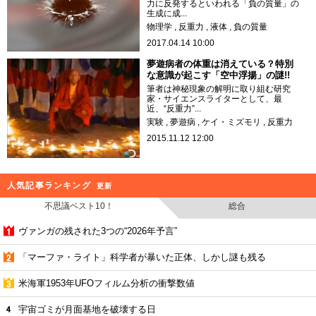
力に反発するといわれる「負の質量」の
生成に成...
物理学
反重力
液体
負の質量
2017.04.14 10:00
夢遊病者の体重は消えている？特別
な意識が起こす「空中浮揚」の謎!!
筆者は神秘現象の解明に取り組む研究
家・サイエンスライターとして、最
近、“反重力”...
実験
夢遊病
ケイ・ミズモリ
反重力
2015.11.12 12:00
人気記事ランキング
更新
不思議ベスト10！
総合
ヴァンガの残された3つの“2026年予言”
「マーファ・ライト」科学者が暴いた正体、しかし謎も残る
米海軍1953年UFOフィルム分析の衝撃数値
宇宙ゴミが月面基地を破壊する日