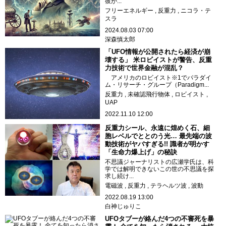
彼が...
フリーエネルギー
反重力
ニコラ・テ
スラ
2024.08.03 07:00
深森慎太郎
「UFO情報が公開されたら経済が崩
壊する」 米ロビイストが警告、反重
力技術で世界金融が混乱？
アメリカのロビイスト※1でパラダイ
ム・リサーチ・グループ（Paradigm...
反重力
未確認飛行物体
ロビイスト
UAP
2022.11.10 12:00
反重力シール、永遠に煌めく石、細
胞レベルでととのう光… 最先端の波
動技術がヤバすぎる!! 識者が明かす
「生命力爆上げ」の秘訣
不思議ジャーナリストの広瀬学氏は、科
学では解明できないこの世の不思議を探
求し続け...
電磁波
反重力
テラヘルツ波
波動
2022.08.19 13:00
白神じゅりこ
UFOタブーが絡んだ4つの不審死を暴