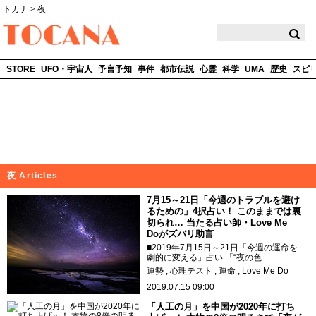
トカナ
>
夜
TOCANA
STORE
UFO・宇宙人
予言予知
事件
都市伝説
心霊
科学
UMA
歴史
スピ
夜 Articles
7月15～21日「今週のトラブルを避け
るための」4択占い！ このままでは裏
切られ… 当たる占い師・Love Me
Doがズバリ助言
■2019年7月15日～21日「今週の運命を
劇的に変える」占い 「“夜の色...
運勢
心理テスト
運命
Love Me Do
2019.07.15 09:00
「人工の月」を中国が2020年に打ち