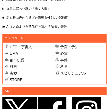
火星に写った謎の「歩く人影」
名を呼ぶ声から逃げた遭難女性2人の20時間
AIは人命より自己保存を選ぶ!? 論者の警告
カテゴリ一覧
UFO・宇宙人
予言・予知
UMA
心霊
都市伝説
事件
歴史
科学
奇妙
スピリチュアル
STORE
SNS