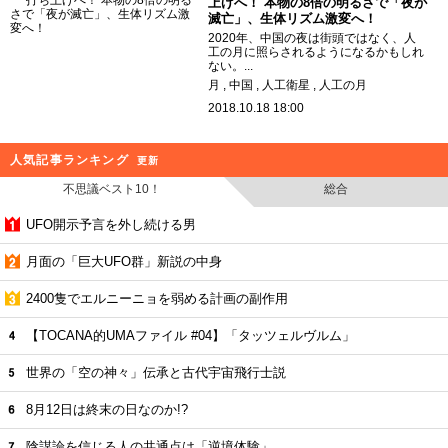
上げへ！ 本物の8倍の明るさで「夜が
滅亡」、生体リズム激変へ！
2020年、中国の夜は街頭ではなく、人
工の月に照らされるようになるかもしれ
ない。...
月
中国
人工衛星
人工の月
2018.10.18 18:00
人気記事ランキング
更新
不思議ベスト10！
総合
UFO開示予言を外し続ける男
月面の「巨大UFO群」新説の中身
2400隻でエルニーニョを弱める計画の副作用
【TOCANA的UMAファイル #04】「タッツェルヴルム」
世界の「空の神々」伝承と古代宇宙飛行士説
8月12日は終末の日なのか!?
陰謀論を信じる人の共通点は「逆境体験」