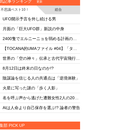
気記事ランキング
更新
不思議ベスト10！
総合
・
・
UFO開示予言を外し続ける男
UFO開示予言を外し
・
・
月面の「巨大UFO群」新説の中身
月面の「巨大UFO群
・
・
2400隻でエルニーニョを弱める計画の副作用
・
・
【TOCANA的UMAファイル #04】「タッツェルヴルム」
・
・
世界の「空の神々」伝承と古代宇宙飛行士説
・
・
8月12日は終末の日なのか!?
8月12日は終末の日な
・
・
陰謀論を信じる人の共通点は「逆境体験」
陰謀論を信じる人の
・
・
火星に写った謎の「歩く人影」
火星に写った謎の「
・
・
名を呼ぶ声から逃げた遭難女性2人の20時間
・
・
AIは人命より自己保存を選ぶ!? 論者の警告
AIは人命より自己保存
集部 PICK UP