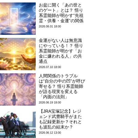
お盆に開く「あの世と
のゲート」とは？ 悟り
系霊能師が明かす“先祖
霊・供養・金運”の関係
2026.08.01 18:00
金運がない人は無意識
にやっている！？ 悟り
系霊能師が明かす「お
金に嫌われる人」の共
通点
2026.07.10 18:00
人間関係のトラブル
は“自分の中の凹”が呼び
寄せる？ 悟り系霊能師
が語る現実を変える
「内面の法則」
2026.06.19 18:00
【JRA宝塚記念】レジ
ェンド武豊騎手がまた
も記録更新か？それと
も波乱の結末か？
2026.06.12 13:00