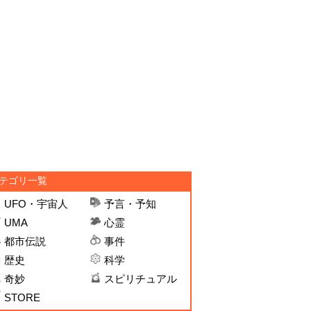
テゴリ一覧
UFO・宇宙人
予言・予知
UMA
心霊
都市伝説
事件
歴史
科学
奇妙
スピリチュアル
STORE