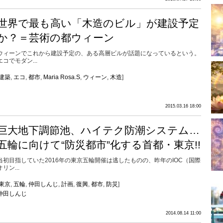
世界で最も高い「木造のビル」が建設予定
か？＝芸術の都ウィーン
ウィーンでこれから建設予定の、ある高層ビルが話題になっているという。
エコでモダン...
建築
,
エコ
,
都市
,
Maria Rosa.S
,
ウィーン
,
木造
]
2015.03.16 18:00
巨大地下調節池、ハイテク防潮システム…
五輪に向けて“防災都市”化する首都・東京!!
当初目指していた2016年の東京五輪開催は逃したものの、昨年のIOC（国際
オリン...
東京
,
五輪
,
仲田しんじ
,
計画
,
復興
,
都市
,
防災
]
仲田しんじ
2014.08.14 11:00