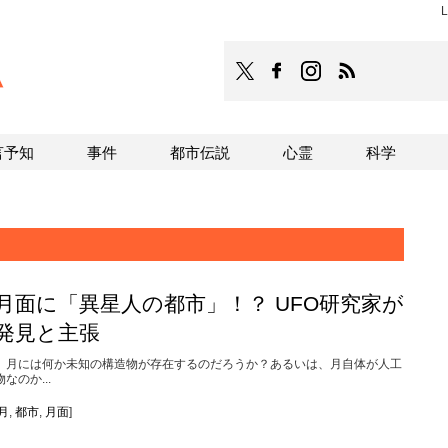
L
TOCANA
TOCANAのFacebookはこち
TOCANAのinstagra
TOCANAのRS
言予知
事件
都市伝説
心霊
科学
月面に「異星人の都市」！？ UFO研究家が
発見と主張
月には何か未知の構造物が存在するのだろうか？あるいは、月自体が人工
物なのか...
月
,
都市
,
月面
]