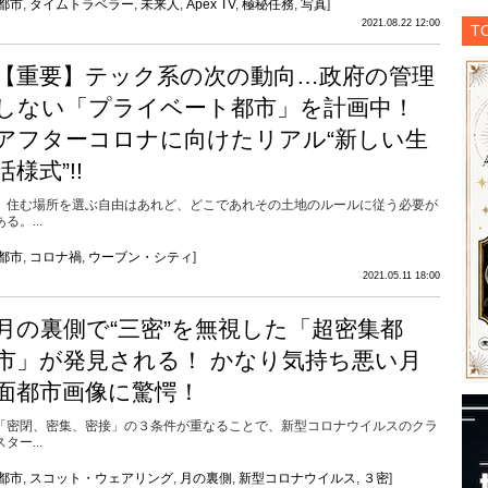
都市
,
タイムトラベラー
,
未来人
,
Apex TV
,
極秘任務
,
写真
]
2021.08.22 12:00
T
【重要】テック系の次の動向…政府の管理
しない「プライベート都市」を計画中！
アフターコロナに向けたリアル“新しい生
活様式”!!
住む場所を選ぶ自由はあれど、どこであれその土地のルールに従う必要が
ある。...
都市
,
コロナ禍
,
ウーブン・シティ
]
2021.05.11 18:00
月の裏側で“三密”を無視した「超密集都
市」が発見される！ かなり気持ち悪い月
面都市画像に驚愕！
「密閉、密集、密接」の３条件が重なることで、新型コロナウイルスのクラ
スター...
都市
,
スコット・ウェアリング
,
月の裏側
,
新型コロナウイルス
,
３密
]