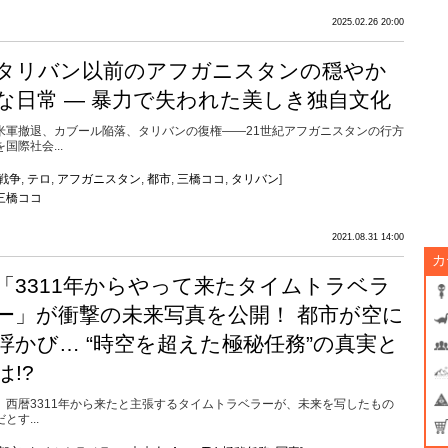
2025.02.26 20:00
タリバン以前のアフガニスタンの穏やか
な日常 ― 暴力で失われた美しき独自文化
米軍撤退、カブール陥落、タリバンの復権――21世紀アフガニスタンの行方
を国際社会...
戦争
,
テロ
,
アフガニスタン
,
都市
,
三橋ココ
,
タリバン
]
三橋ココ
2021.08.31 14:00
カ
「3311年からやって来たタイムトラベラ
ー」が衝撃の未来写真を公開！ 都市が空に
浮かび… “時空を超えた極秘任務”の真実と
は!?
西暦3311年から来たと主張するタイムトラベラーが、未来を写したもの
だとす...