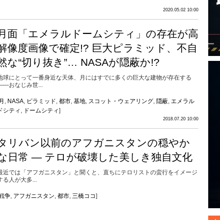
2020.05.02 10:00
月面「エメラルドームシティ」の存在が高
解像度画像で確定!? 巨大ピラミッド、不自
然な“切り抜き”… NASAが隠蔽か!?
地球にとって一番身近な天体、月にはすでに多くの巨大な建物が存在する
――おなじみ世...
月
,
NASA
,
ピラミッド
,
都市
,
基地
,
スコット・ウェアリング
,
隠蔽
,
エメラル
ドシティ
,
ドームシティ
]
2018.07.20 10:00
タリバン以前のアフガニスタンの穏やか
な日常 ― テロが破壊した美しき独自文化
最近では「アフガニスタン」と聞くと、直ちにテロリストの蛮行をイメージ
する人が大多...
戦争
,
アフガニスタン
,
都市
,
三橋ココ
]