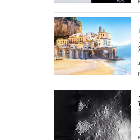
[
[
[