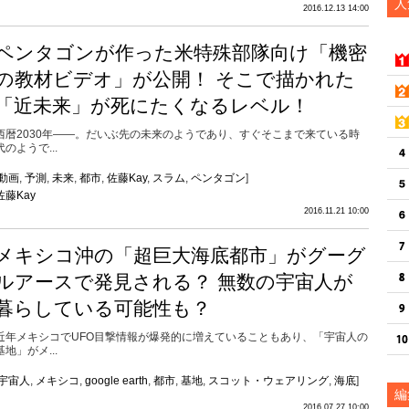
人
2016.12.13 14:00
ペンタゴンが作った米特殊部隊向け「機密
の教材ビデオ」が公開！ そこで描かれた
「近未来」が死にたくなるレベル！
西暦2030年――。だいぶ先の未来のようであり、すぐそこまで来ている時
代のようで...
動画
,
予測
,
未来
,
都市
,
佐藤Kay
,
スラム
,
ペンタゴン
]
佐藤Kay
2016.11.21 10:00
メキシコ沖の「超巨大海底都市」がグーグ
ルアースで発見される？ 無数の宇宙人が
暮らしている可能性も？
近年メキシコでUFO目撃情報が爆発的に増えていることもあり、「宇宙人の
基地」がメ...
宇宙人
,
メキシコ
,
google earth
,
都市
,
基地
,
スコット・ウェアリング
,
海底
]
編
2016.07.27 10:00