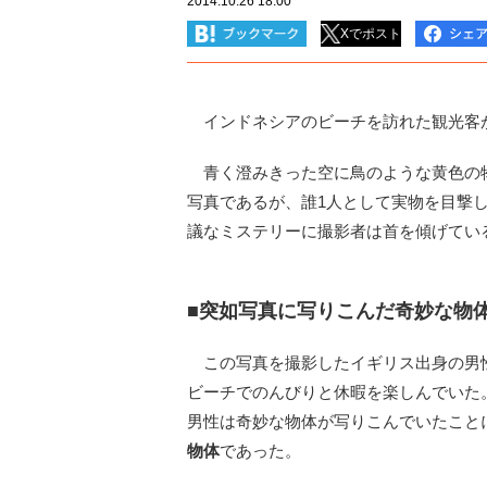
2014.10.26 18:00
Xでポスト
インドネシアのビーチを訪れた観光客
青く澄みきった空に鳥のような黄色の
写真であるが、誰1人として実物を目撃
議なミステリーに撮影者は首を傾げてい
■突如写真に写りこんだ奇妙な物
この写真を撮影したイギリス出身の男
ビーチでのんびりと休暇を楽しんでいた
男性は奇妙な物体が写りこんでいたこと
物体
であった。