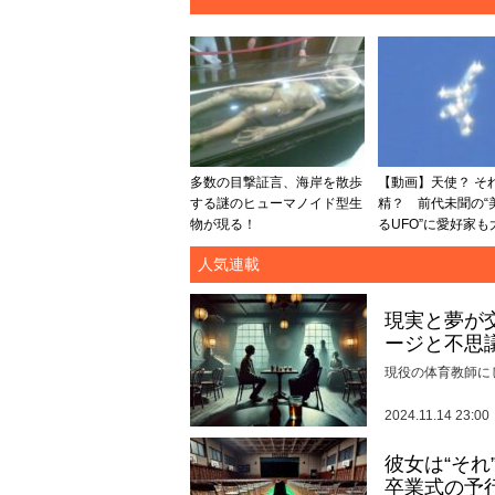
多数の目撃証言、海岸を散歩
【動画】天使？ そ
する謎のヒューマノイド型生
精？ 前代未聞の“
物が現る！
るUFO”に愛好家も大
人気連載
現実と夢が
ージと不思
現役の体育教師に
2024.11.14 23:00
彼女は“そ
卒業式の予