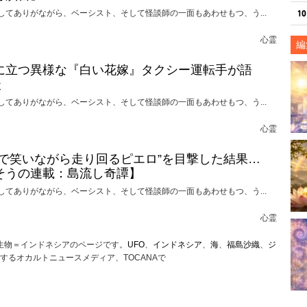
してありがながら、ベーシスト、そして怪談師の一面もあわせもつ、う...
心霊
編
に立つ異様な『白い花嫁』タクシー運転手が語
談
してありがながら、ベーシスト、そして怪談師の一面もあわせもつ、う...
心霊
けで笑いながら走り回るピエロ”を目撃した結果…
そうの連載：島流し奇譚】
してありがながら、ベーシスト、そして怪談師の一面もあわせもつ、う...
心霊
い生物＝インドネシアのページです。
UFO
、
インドネシア
、
海
、
福島沙織
、
ジ
するオカルトニュースメディア、TOCANAで