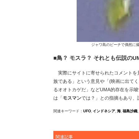
ジャワ島のビーチで偶然に
■鳥？ モスラ？ それとも伝説のU
実際にサイトに寄せられたコメントを見
族である」という意見や「(映画に出てく
るオオトカゲだ」などUMA的存在を示
は「
モスマン
では？」との指摘もあり、
関連キーワード：
UFO
,
インドネシア
,
海
,
福島沙織
関連記事