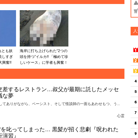
人
れとも妖
海岸に打ち上げられた“2つの
美しすぎ
頭を持つ”イルカ!! 「極めて珍
興奮!!
しいケース」に学者も興奮！
交差するレストラン…叔父が最期に託したメッセ
議な夢
してありがながら、ベーシスト、そして怪談師の一面もあわせもつ、う...
心霊
れ”を叱ってしまった… 黒髪が招く悲劇『呪われた
行演習』