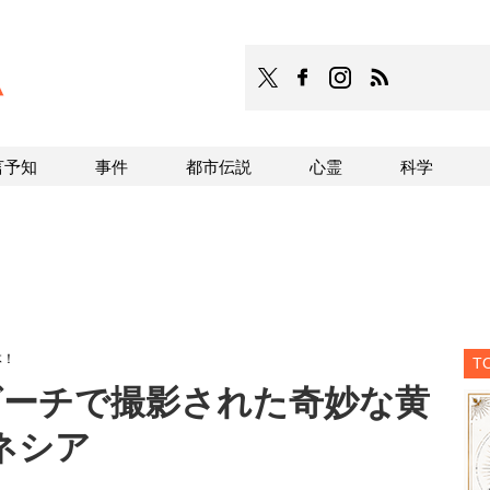
TOCANA
TOCANAのFacebookはこち
TOCANAのinstagra
TOCANAのRS
言予知
事件
都市伝説
心霊
科学
体！
T
ビーチで撮影された奇妙な黄
ネシア