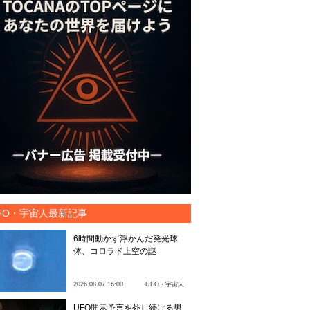
FO・宇宙人最新記事
6時間動かず浮かんだ発光球
体、コロラド上空の謎
2026.08.07 16:00
UFO・宇宙人
UFO開示予言を外し続ける男