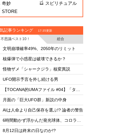
奇妙
スピリチュアル
STORE
気記事ランキング
17:35更新
不思議ベスト10！
総合
・
・
文明崩壊確率49%、2050年のリミット
文明崩壊確率49%、2
・
・
核爆弾で小惑星は破壊できるか？
核爆弾で小惑星は破
・
・
怪物ザメ「シャークジラ」核変異説
怪物ザメ「シャーク
・
・
UFO開示予言を外し続ける男
UFO開示予言を外し
・
・
【TOCANA的UMAファイル #04】「タッツェルヴルム」
・
・
月面の「巨大UFO群」新説の中身
月面の「巨大UFO群
・
・
AIは人命より自己保存を選ぶ!? 論者の警告
AIは人命より自己保存
・
・
6時間動かず浮かんだ発光球体、コロラド上空の謎
・
・
8月12日は終末の日なのか!?
8月12日は終末の日な