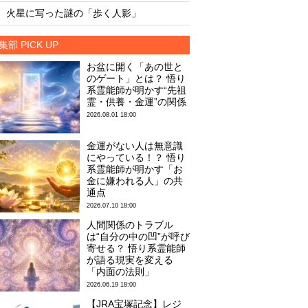
・
・
火星に写った謎の「歩く人影」
火星に写った謎の「
集部 PICK UP
お盆に開く「あの世と
のゲート」とは？ 悟り
系霊能師が明かす“先祖
霊・供養・金運”の関係
2026.08.01 18:00
金運がない人は無意識
にやっている！？ 悟り
系霊能師が明かす「お
金に嫌われる人」の共
通点
2026.07.10 18:00
人間関係のトラブル
は“自分の中の凹”が呼び
寄せる？ 悟り系霊能師
が語る現実を変える
「内面の法則」
2026.06.19 18:00
【JRA宝塚記念】レジ