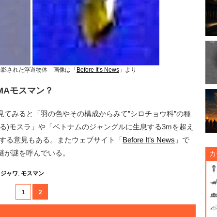
撮影された浮遊物体　画像は「
Before It’s News
」より
MAモスマン？
てみると「羽の色やその構成からみて”シロチョウ科”の種
る)モスラ」や「ベトナムのジャングルに生息する3mを超え
唆する意見もある。またウェブサイト「
Before It’s News
」で
謎が謎を呼んでいる。
カ
,
ジャワ
,
モスマン
1
2