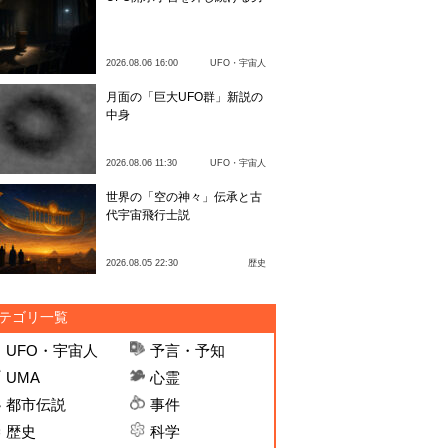
2026.08.06 16:00
UFO・宇宙人
月面の「巨大UFO群」新説の
中身
2026.08.06 11:30
UFO・宇宙人
世界の「空の神々」伝承と古
代宇宙飛行士説
2026.08.05 22:30
歴史
テゴリ一覧
UFO・宇宙人
予言・予知
UMA
心霊
都市伝説
事件
歴史
科学