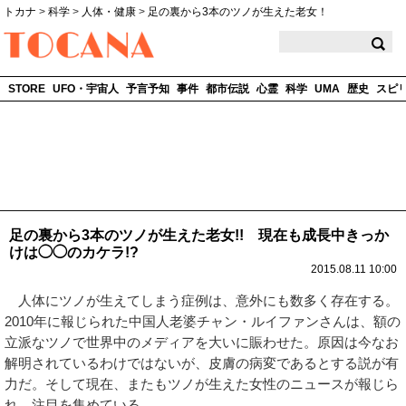
トカナ
>
科学
>
人体・健康
>
足の裏から3本のツノが生えた老女！
TOCANA
STORE
UFO・宇宙人
予言予知
事件
都市伝説
心霊
科学
UMA
歴史
スピ
足の裏から3本のツノが生えた老女!! 現在も成長中きっか
けは◯◯のカケラ!?
2015.08.11 10:00
人体にツノが生えてしまう症例は、意外にも数多く存在する。
2010年に報じられた中国人老婆チャン・ルイファンさんは、額の
立派なツノで世界中のメディアを大いに賑わせた。原因は今なお
解明されているわけではないが、皮膚の病変であるとする説が有
力だ。そして現在、またもツノが生えた女性のニュースが報じら
れ、注目を集めている。