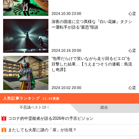
2024.10.30 23:00
心霊
深夜の国道に立つ異様な『白い花嫁』タクシ
ー運転手が語る“最恐”怪談
2024.10.16 20:00
心霊
“包帯だらけで笑いながら走り回るピエロ”を
目撃した結果…【うえまつそうの連載：島流
し奇譚】
2024.10.02 20:00
心霊
人気記事ランキング
11:35更新
不思議ベスト10！
総合
コロナ的中霊能者が語る2026年の予言ビジョン
またしても火星に謎の「扉」が出現？