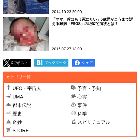
2014.10.23 20:00
「ママ、僕はもう死にたい」5歳児がこうまで訴
える難病「FSGS」の絶望的病状とは？
2015.07.27 18:00
Xでポスト
カテゴリ一覧
UFO・宇宙人
予言・予知
UMA
心霊
都市伝説
事件
歴史
科学
奇妙
スピリチュアル
STORE