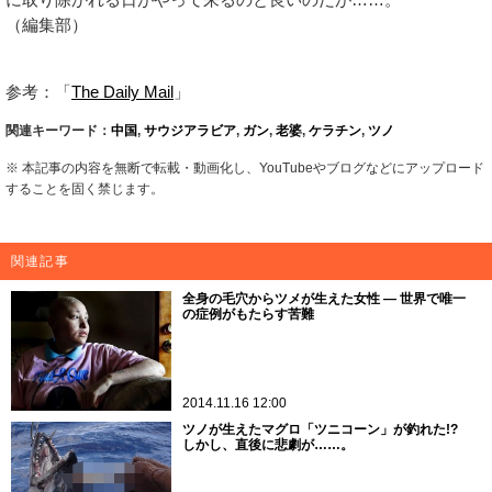
（編集部）
参考：「
The Daily Mail
」
関連キーワード：
中国
,
サウジアラビア
,
ガン
,
老婆
,
ケラチン
,
ツノ
※ 本記事の内容を無断で転載・動画化し、YouTubeやブログなどにアップロード
することを固く禁じます。
関連記事
全身の毛穴からツメが生えた女性 ― 世界で唯一
の症例がもたらす苦難
2014.11.16 12:00
ツノが生えたマグロ「ツニコーン」が釣れた!?
しかし、直後に悲劇が……。