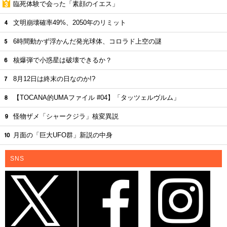
臨死体験で会った「素顔のイエス」
文明崩壊確率49%、2050年のリミット
6時間動かず浮かんだ発光球体、コロラド上空の謎
核爆弾で小惑星は破壊できるか？
8月12日は終末の日なのか!?
【TOCANA的UMAファイル #04】「タッツェルヴルム」
怪物ザメ「シャークジラ」核変異説
月面の「巨大UFO群」新説の中身
SNS