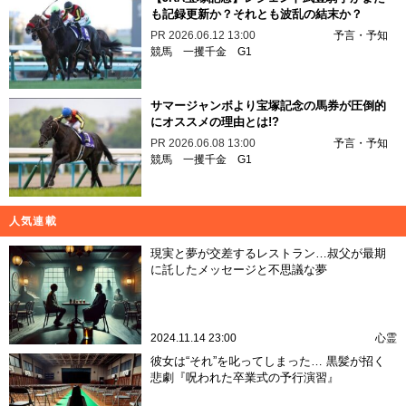
も記録更新か？それとも波乱の結末か？
PR
2026.06.12 13:00
予言・予知
競馬
一攫千金
G1
サマージャンボより宝塚記念の馬券が圧倒的
にオススメの理由とは!?
PR
2026.06.08 13:00
予言・予知
競馬
一攫千金
G1
人気連載
現実と夢が交差するレストラン…叔父が最期
に託したメッセージと不思議な夢
2024.11.14 23:00
心霊
彼女は“それ”を叱ってしまった… 黒髪が招く
悲劇『呪われた卒業式の予行演習』