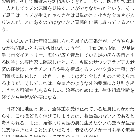
診療所、そして保健局を訪ね歩いてきた。しかし、医師たちは誰
一人としてツノの原因を見抜くことができなかったという。そし
て息子は、ツノが生えたキッカケは母親の足に小さな金属片が入
り込んだことにあるのではないかと直感的に感じ取っているとい
う。
ずいぶんと荒唐無稽に感じられる息子の主張だが、どうやらあ
ながち間違いとも言い切れないようだ。「The Daily Mail」が足病
学（ポダイアトリー、海外で広く普及している足の病を専門とす
る医学）の専門家に確認したところ、今回のサウジアラビア人老
婆の症状は、ケラチン（爪や毛を構成するタンパク質の一種）が
円錐状に硬化した「皮角」、もしくはガン化したものと考えられ
るようだ。そしてこれは、金属片のような外的要因により引き起
こされる可能性もあるらしい。治療のためには、生体組織診断を
経てから手術が必要になる。
日常的に地面と接し、全体重を受け止めている足裏にもかかわ
らず、これほど長く伸びてしまうとは、相当強力なツノであると
考えられる。また、頭部よりも足の裏に生えたツノのほうが生活
に支障をきたすことは多いだろう。老婆のツノが一日も早く無事
に取り除かれる日がやって来るのと良いのだが……。