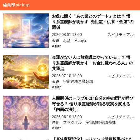
編集部pickup
お盆に開く「あの世とのゲート」とは？ 悟
り系霊能師が明かす“先祖霊・供養・金運”の
関係
2026.08.01 18:00
スピリチュアル
金運
お盆
Maaya
Aslan
金運がない人は無意識にやっている！？ 悟
り系霊能師が明かす「お金に嫌われる人」の
共通点
2026.07.10 18:00
スピリチュアル
金運
宇宙純粋意識領域
Aslan
人間関係のトラブルは“自分の中の凹”が呼び
寄せる？ 悟り系霊能師が語る現実を変える
「内面の法則」
2026.06.19 18:00
スピリチュアル
浄化
フラクタル
宇宙純粋意識領域
Aslan
【JRA宝塚記念】レジェンド武豊騎手がまた