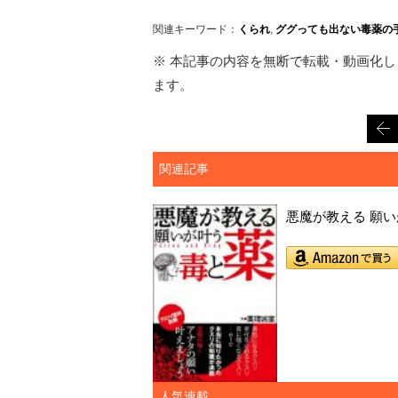
関連キーワード：
くられ
,
ググっても出ない毒薬の
※ 本記事の内容を無断で転載・動画化し、
ます。
関連記事
悪魔が教える 願
人気連載