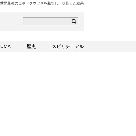
世界最強の毒草ドクウツギを栽培し、味見した結果
ら
mはこちら
Sはこちら
UMA
歴史
スピリチュアル