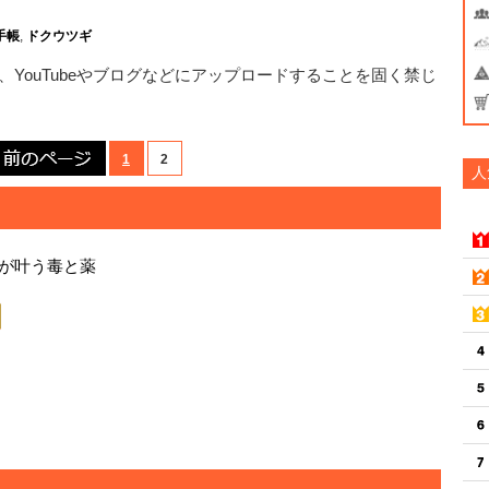
手帳
,
ドクウツギ
YouTubeやブログなどにアップロードすることを固く禁じ
前のページ
1
2
人
いが叶う毒と薬
amazonで買う