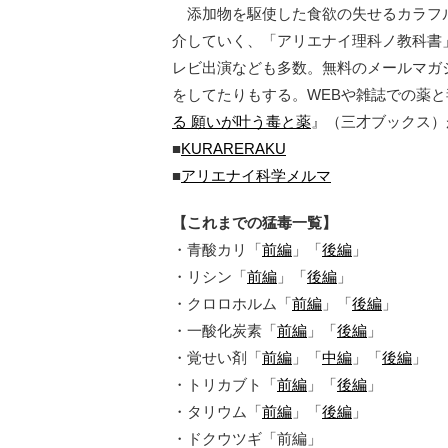
添加物を駆使した食欲の失せるカラフ
介していく、「アリエナイ理科ノ教科書
レビ出演なども多数。無料のメールマガ
をしてたりもする。WEBや雑誌での薬
る 願いが叶う毒と薬
』（三才ブックス）
■
KURARERAKU
■
アリエナイ科学メルマ
【これまでの猛毒一覧】
・青酸カリ「
前編
」「
後編
」
・リシン「
前編
」「
後編
」
・クロロホルム「
前編
」「
後編
」
・一酸化炭素「
前編
」「
後編
」
・覚せい剤「
前編
」「
中編
」「
後編
」
・トリカブト「
前編
」「
後編
」
・タリウム「
前編
」「
後編
」
・ドクウツギ「前編」