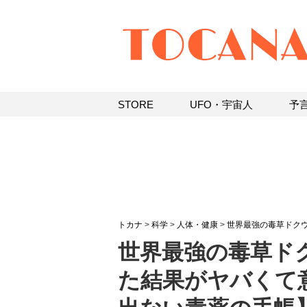
STORE
UFO・宇宙人
予
トカナ
>
科学
>
人体・健康
>
世界最強の毒草ドク
世界最強の毒草ド
た結果がヤバくて