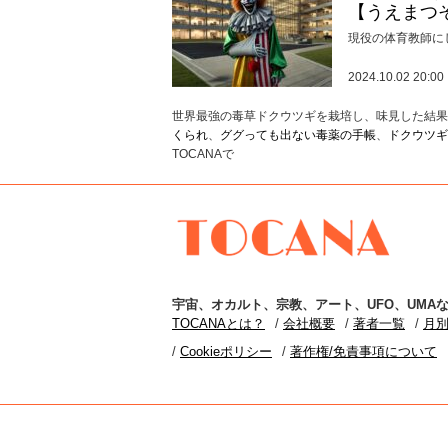
【うえまつ
現役の体育教師に
2024.10.02 20:00
世界最強の毒草ドクウツギを栽培し、味見した結果
くられ
、
ググっても出ない毒薬の手帳
、
ドクウツギ
TOCANAで
TOCANA
宇宙
、
オカルト
、
宗教
、
アート
、
UFO
、
UMA
な
TOCANAとは？
会社概要
著者一覧
月
Cookieポリシー
著作権/免責事項について