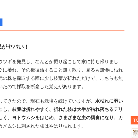
】
果がヤバい！
ウツギを発見し、なんとか掘り起こして家に持ち帰りまし
ぐに萎れ、その後復活すること無く散り、見るも無惨に枯れ
元の株を採取する際に少し枝葉が折れただけで、こちらも無
いたので採取を断念した覚えがあります。
してきたので、現在も栽培を続けていますが、
水枯れに弱い
こし、枝葉は折れやすく、折れた枝は大半が枯れ落ちるデリ
しく、ヨトウムシをはじめ、さまざまな虫の餌食になり、カ
T
カメムシに刺された枝はやはり枯れます。