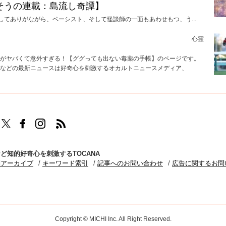
そうの連載：島流し奇譚】
してありがながら、ベーシスト、そして怪談師の一面もあわせもつ、う...
心霊
がヤバくて意外すぎる！【ググっても出ない毒薬の手帳】のページです。
などの最新ニュースは好奇心を刺激するオカルトニュースメディア、
TOCANAのFacebookはこちら
TOCANAのinstagramはこちら
TOCANAのRSSはこちら
ど知的好奇心を刺激するTOCANA
別アーカイブ
キーワード索引
記事へのお問い合わせ
広告に関するお問
Copyright © MICHI Inc. All Right Reserved.