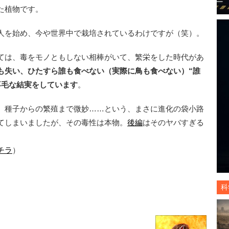
た植物です。
人を始め、今や世界中で栽培されているわけですが（笑）。
ては、毒をモノともしない相棒がいて、繁栄をした時代があ
も失い、ひたすら誰も食べない（実際に鳥も食べない）“誰
不毛な結実をしています
。
、種子からの繁殖まで微妙……という、まさに進化の袋小路
てしまいましたが、その毒性は本物。
後編
はそのヤバすぎる
チラ
）
科