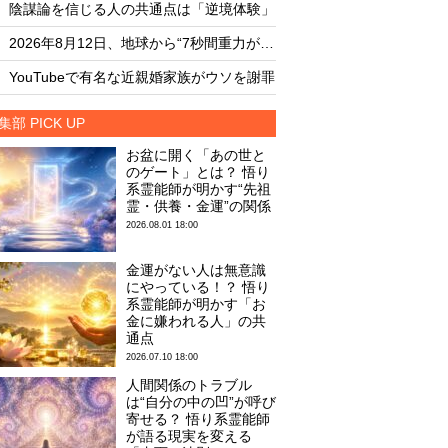
・
・
陰謀論を信じる人の共通点は「逆境体験」
月面の「巨大UFO群
・
・
2026年8月12日、地球から“7秒間重力が消失”する…？
8月12日は終末の日な
・
・
YouTubeで有名な近親婚家族がウソを謝罪
集部 PICK UP
お盆に開く「あの世と
のゲート」とは？ 悟り
系霊能師が明かす“先祖
霊・供養・金運”の関係
2026.08.01 18:00
金運がない人は無意識
にやっている！？ 悟り
系霊能師が明かす「お
金に嫌われる人」の共
通点
2026.07.10 18:00
人間関係のトラブル
は“自分の中の凹”が呼び
寄せる？ 悟り系霊能師
が語る現実を変える