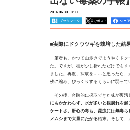
出ない毒薬の手帳
2016.06.30 18:00
Xでポスト
■実際にドクウツギを栽培した結
筆者も、かつて山歩きでようやくドク
た。ですが、枝が少し折れただけでもす
ました。再度、採取を……と思ったら、
残に縮み、びっくりするくらいに弱って
その後、奇跡的に採取できた株が復活
にもかかわらず、水が多いと根腐れを起
ケートさ。肝心の毒も、昆虫には無毒ら
メムシまで大量にたかる
始末。そして、