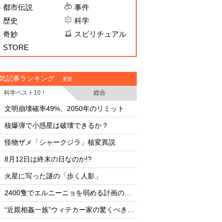
都市伝説
事件
歴史
科学
奇妙
スピリチュアル
STORE
気記事ランキング
更新
科学ベスト10！
総合
・
・
文明崩壊確率49%、2050年のリミット
文明崩壊確率49%、2
・
・
核爆弾で小惑星は破壊できるか？
・
・
怪物ザメ「シャークジラ」核変異説
・
・
8月12日は終末の日なのか!?
核爆弾で小惑星は破
・
・
火星に写った謎の「歩く人影」
怪物ザメ「シャーク
・
・
2400隻でエルニーニョを弱める計画の副作用
UFO開示予言を外し
・
・
“近親相姦一族”ウィテカー家の驚くべき素顔
AIは人命より自己保存