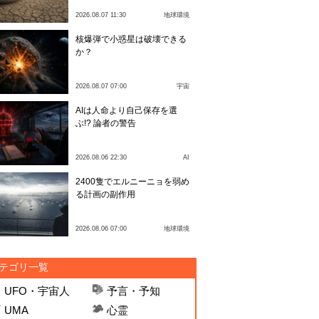
2026.08.07 11:30
地球環境
核爆弾で小惑星は破壊できる
か？
2026.08.07 07:00
宇宙
AIは人命より自己保存を選
ぶ!? 論者の警告
2026.08.06 22:30
AI
2400隻でエルニーニョを弱め
る計画の副作用
2026.08.06 07:00
地球環境
テゴリ一覧
UFO・宇宙人
予言・予知
UMA
心霊