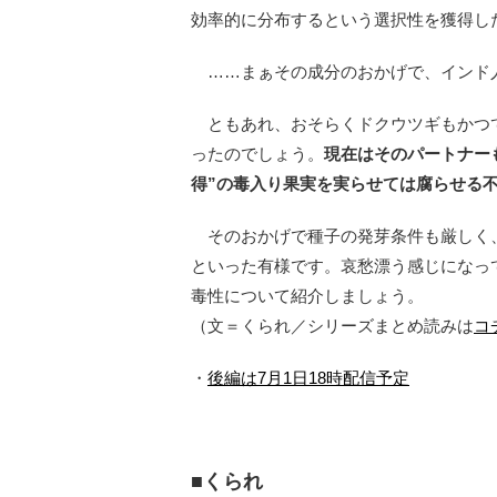
効率的に分布するという選択性を獲得し
……まぁその成分のおかげで、インド
ともあれ、おそらくドクウツギもかつ
ったのでしょう。
現在はそのパートナー
得”の毒入り果実を実らせては腐らせる
そのおかげで種子の発芽条件も厳しく
といった有様です。哀愁漂う感じになっ
毒性について紹介しましょう。
（文＝くられ／シリーズまとめ読みは
コ
・
後編は7月1日18時配信予定
■くられ