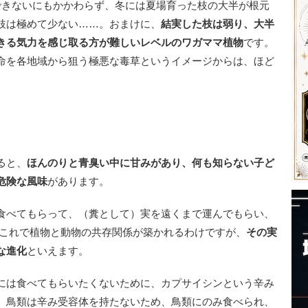
きないにもかかわらず、冬には夏場育った枝の大半が根元
枝は極めて少ない……。おまけに、
結実した枝は弱り、大半
きる気力を感じ取る方が難しいレベルのワガママ植物
です。
命を各地域から狙う極悪な毒草というイメージからは、ほど
ると、
ほんのりと青臭い中に甘みがあり、何も知らない子ど
危険な風味
があります。
食べてもらって、（糞として）実を遠くまで運んでもらい、
 これで植物と動物の共存関係が築かれるわけですが、
その実
な進化
といえます。
には食べてもらいたくないために、カプサイシンという辛み
。鳥類は辛み受容体を持たないため、鳥類にのみ食べられ、