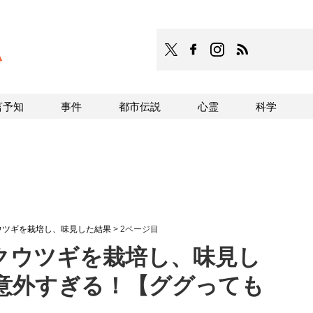
TOCANA
TOCANAのFacebookはこち
TOCANAのinstagra
TOCANAのRS
言予知
事件
都市伝説
心霊
科学
ウツギを栽培し、味見した結果
>
2ページ目
クウツギを栽培し、味見し
意外すぎる！【ググっても