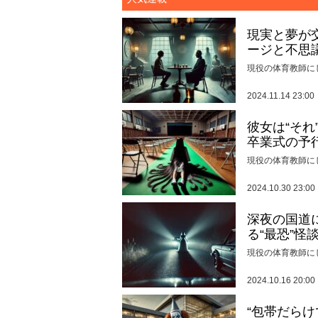
現実と夢が
ージと不思
現役の体育教師に
2024.11.14 23:00
彼女は“そ
卒業式の予
現役の体育教師に
2024.10.30 23:00
深夜の国道
る“最恐”怪
現役の体育教師に
2024.10.16 20:00
“包帯だら