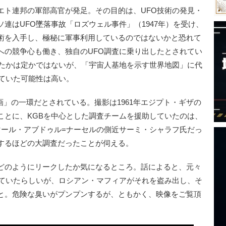
ソビエト連邦の軍部高官が発足。その目的は、UFO技術の発見・
連はUFO墜落事故「ロズウェル事件」（1947年）を受け、
術を入手し、極秘に軍事利用しているのではないかと恐れて
への競争心も働き、独自のUFO調査に乗り出したとされてい
いたかは定かではないが、「宇宙人基地を示す世界地図」に代
していた可能性は高い。
画」の一環だとされている。撮影は1961年エジプト・ギザの
ことに、KGBを中心とした調査チームを援助していたのは、
マール・アブドゥル=ナーセルの側近サーミ・シャラフ氏だっ
するほどの大調査だったことが伺える。
どのようにリークしたか気になるところ。話によると、元々
れていたらしいが、ロシアン・マフィアがそれを盗み出し、そ
と。危険な臭いがプンプンするが、ともかく、映像をご覧頂