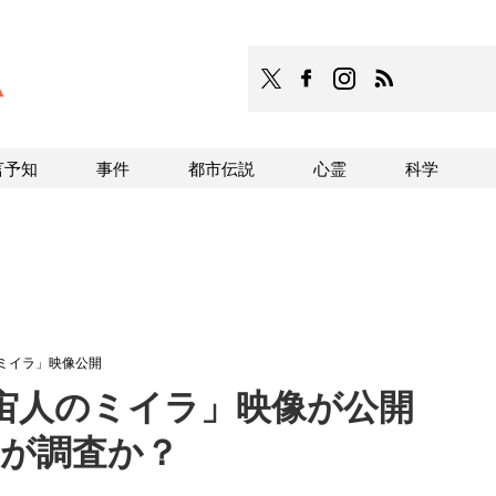
TOCANA
TOCANAのFacebookはこち
TOCANAのinstagra
TOCANAのRS
言予知
事件
都市伝説
心霊
科学
ミイラ」映像公開
宇宙人のミイラ」映像が公開
Bが調査か？