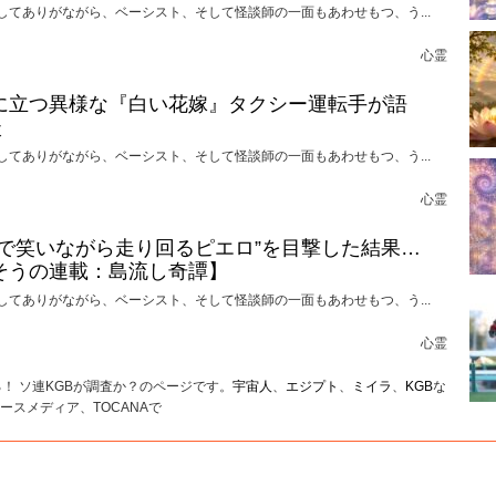
してありがながら、ベーシスト、そして怪談師の一面もあわせもつ、う...
心霊
に立つ異様な『白い花嫁』タクシー運転手が語
談
してありがながら、ベーシスト、そして怪談師の一面もあわせもつ、う...
心霊
けで笑いながら走り回るピエロ”を目撃した結果…
そうの連載：島流し奇譚】
してありがながら、ベーシスト、そして怪談師の一面もあわせもつ、う...
心霊
！ ソ連KGBが調査か？のページです。
宇宙人
、
エジプト
、
ミイラ
、
KGB
な
スメディア、TOCANAで