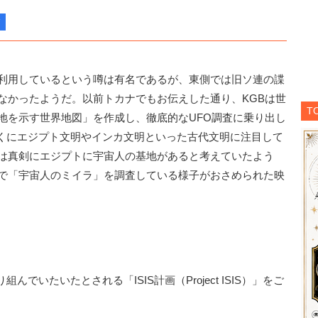
利用しているという噂は有名であるが、東側では旧ソ連の諜
なかったようだ。以前トカナでもお伝えした通り、KGBは世
T
地を示す世界地図」を作成し、徹底的なUFO調査に乗り出し
くにエジプト文明やインカ文明といった古代文明に注目して
Bは真剣にエジプトに宇宙人の基地があると考えていたよう
部で「宇宙人のミイラ」を調査している様子がおさめられた映
いたいたとされる「ISIS計画（Project ISIS）」をご