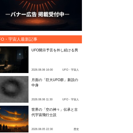
FO・宇宙人最新記事
UFO開示予言を外し続ける男
2026.08.06 16:00
UFO・宇宙人
月面の「巨大UFO群」新説の
中身
2026.08.06 11:30
UFO・宇宙人
世界の「空の神々」伝承と古
代宇宙飛行士説
2026.08.05 22:30
歴史