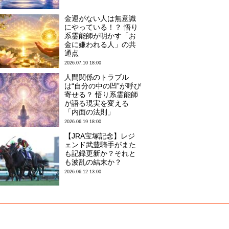
金運がない人は無意識
にやっている！？ 悟り
系霊能師が明かす「お
金に嫌われる人」の共
通点
2026.07.10 18:00
人間関係のトラブル
は“自分の中の凹”が呼び
寄せる？ 悟り系霊能師
が語る現実を変える
「内面の法則」
2026.06.19 18:00
【JRA宝塚記念】レジ
ェンド武豊騎手がまた
も記録更新か？それと
も波乱の結末か？
2026.06.12 13:00