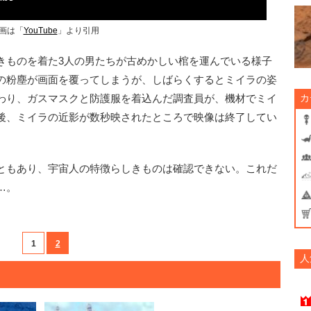
画は「
YouTube
」より引用
ものを着た3人の男たちが古めかしい棺を運んでいる様子
の粉塵が画面を覆ってしまうが、しばらくするとミイラの姿
わり、ガスマスクと防護服を着込んだ調査員が、機材でミイ
カ
後、ミイラの近影が数秒映されたところで映像は終了してい
ともあり、宇宙人の特徴らしきものは確認できない。これだ
…。
1
2
人