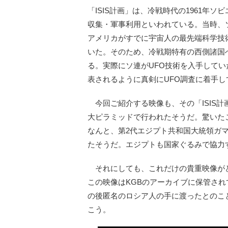
「ISIS計画」は、冷戦時代の1961年
収集・軍事利用といわれている。当時、ソ
アメリカがすでに宇宙人の最先端科学技
いた。そのため、冷戦期特有の西側諸国
る。実際にソ連がUFO技術を入手して
表されるように真剣にUFO調査に着手
今回ご紹介する映像も、その「ISIS計
大ピラミッドで行われたそうだ。驚いた
なんと、第2代エジプト共和国大統領ガ
たそうだ。エジプトも国家ぐるみで協力
それにしても、これだけの貴重映像が
この映像はKGBのアーカイブに保管さ
の後匿名のロシア人の手に渡ったとのこ
こう。