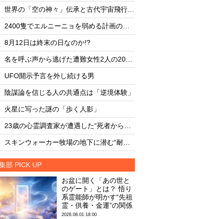
・
・
世界の「空の神々」伝承と古代宇宙飛行士説
・
・
2400隻でエルニーニョを弱める計画の副作用
・
・
8月12日は終末の日なのか!?
8月12日は終末の日な
・
・
名を呼ぶ声から逃げた遭難女性2人の20時間
・
・
UFO開示予言を外し続ける男
UFO開示予言を外し
・
・
陰謀論を信じる人の共通点は「逆境体験」
陰謀論を信じる人の
・
・
火星に写った謎の「歩く人影」
火星に写った謎の「
・
・
23歳の心霊調査家が遭遇した“死者からの合図”
・
・
スキンウォーカー牧場の地下に潜む“耐熱タイル似のセラミック片と未知の元素”
集部 PICK UP
お盆に開く「あの世と
のゲート」とは？ 悟り
系霊能師が明かす“先祖
霊・供養・金運”の関係
2026.08.01 18:00