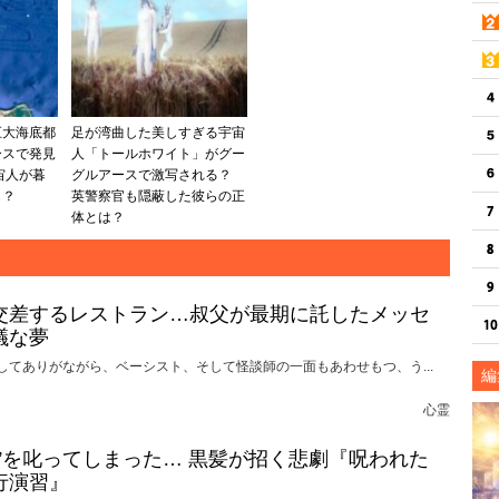
巨大海底都
足が湾曲した美しすぎる宇宙
ースで発見
人「トールホワイト」がグー
宙人が暮
グルアースで激写される？
も？
英警察官も隠蔽した彼らの正
体とは？
交差するレストラン…叔父が最期に託したメッセ
議な夢
してありがながら、ベーシスト、そして怪談師の一面もあわせもつ、う...
編
心霊
れ”を叱ってしまった… 黒髪が招く悲劇『呪われた
行演習』