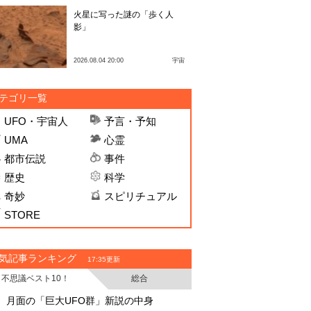
火星に写った謎の「歩く人
影」
2026.08.04 20:00
宇宙
テゴリ一覧
UFO・宇宙人
予言・予知
UMA
心霊
都市伝説
事件
歴史
科学
奇妙
スピリチュアル
STORE
気記事ランキング
17:35更新
不思議ベスト10！
総合
・
・
月面の「巨大UFO群」新説の中身
月面の「巨大UFO群