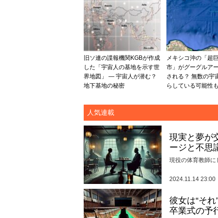
旧ソ連の諜報機関KGBが作成
メキシコ沖の「超
した「宇宙人の基地を示す世
市」がグーグルア
界地図」 ― 宇宙人が潜む？
される？ 無数の宇
地下基地の秘密
らしている可能性
人気連載
現実と夢が
ージと不思
現役の体育教師に
2024.11.14 23:00
彼女は“そ
卒業式の予