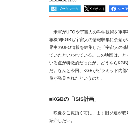
2016.08.02 12:00
Xでポスト
米軍がUFOや宇宙人の科学技術を軍事
報機関KGBも宇宙人の情報収集に余念が
界中のUFO情報を結集した「宇宙人の基
ていたといわれている。この地図は、と
いる点が特徴的だったが、どうやらKG
だ。なんと今回、KGBがピラミッド内
像が発見されたというのだ。
■KGBの「ISIS計画」
映像をご覧頂く前に、まず旧ソ連が取り組んで
紹介したい。