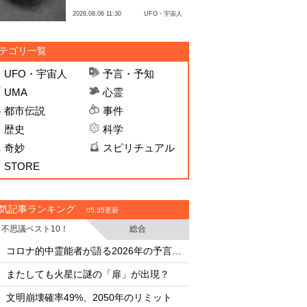
2026.08.06 11:30
UFO・宇宙人
テゴリ一覧
UFO・宇宙人
予言・予知
UMA
心霊
都市伝説
事件
歴史
科学
奇妙
スピリチュアル
STORE
気記事ランキング
05:35更新
不思議ベスト10！
総合
・
・
コロナ的中霊能者が語る2026年の予言ビジョン
・
・
またしても火星に謎の「扉」が出現？
またしても火星に謎
・
・
文明崩壊確率49%、2050年のリミット
文明崩壊確率49%、2