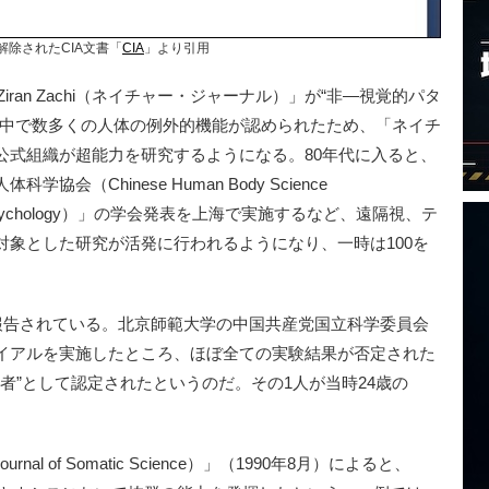
解除されたCIA文書「
CIA
」より引用
ran Zachi（ネイチャー・ジャーナル）」が“非―視覚的パタ
の中で数多くの人体の例外的機能が認められたため、「ネイチ
公式組織が超能力を研究するようになる。80年代に入ると、
（Chinese Human Body Science
rapsychology）」の学会発表を上海で実施するなど、遠隔視、テ
対象とした研究が活発に行われるようになり、一時は100を
。
報告されている。北京師範大学の中国共産党国立科学委員会
イアルを実施したところ、ほぼ全ての実験結果が否定された
力者”として認定されたというのだ。その1人が当時24歳の
al of Somatic Science）」（1990年8月）によると、