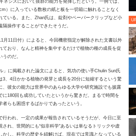
コキネシスにおいて抜群の能力を発揮したという。一例では、
×60cm）に入っている数枚の紙と板を一切箱に触れることなく
ている。また、Zhan氏は、錠剤やペーパークリップなど小
U
遠隔操作することができたそうだ。
nce」（11月11日付）によると、今回機密指定が解除された文書以外
れており、なんと精神を集中するだけで植物の種の成長を促
いうのだ。
」に掲載された論文によると、気功の使い手Chulin Sun氏
3、4日かかる植物の発芽と成長を20分に短縮するという驚
に、彼女の能力は世界中のあらゆる大学や研究施設でも披露
でに180回も成功していたというから驚きだ。まるで時間を
学者らも困惑するばかりであったという。
で行われ、一定の成果が報告されているそうだが、今日に至
視され、世間的にも“似非科学”あるいは単なるトリックや虚
しかし、科学の歴史を紐解けば、現在では常識となっている