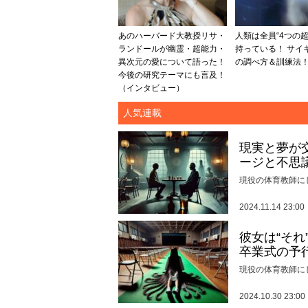
あのハーバード大教授リサ・
人類は全員“4つの超
ランドールが幽霊・超能力・
持っている！ サイ
異次元の愛について語った！
の調べ方＆訓練法
今後の研究テーマにも言及！
（インタビュー）
人気連載
現実と夢が
ージと不思
現役の体育教師に
2024.11.14 23:00
彼女は“そ
卒業式の予
現役の体育教師に
2024.10.30 23:00