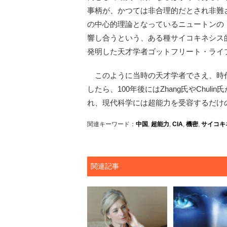
事柄が、かつては非合理的だとされ非難
の中心的理論となっているニュートンの
響し合うという、ある種サイコキネシス
発明した天才学者ゴットフリート・ライ
このように当時の天才学者でさえ、時
したら、100年後にはZhang氏やChu
れ、現代科学には超能力を受容するだけ
関連キーワード：
中国
,
超能力
,
CIA
,
機密
,
サイコキ
関連記事