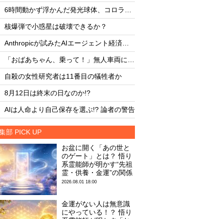
・
・
6時間動かず浮かんだ発光球体、コロラド上空の謎
・
・
核爆弾で小惑星は破壊できるか？
核爆弾で小惑星は破
・
・
Anthropicが試みたAIエージェント経済圏の未来
・
・
「おばあちゃん、乗って！」無人車両による救出劇
・
・
自殺の女性研究者は11番目の犠牲者か
自殺の女性研究者は1
・
・
8月12日は終末の日なのか!?
8月12日は終末の日な
・
・
AIは人命より自己保存を選ぶ!? 論者の警告
AIは人命より自己保存
集部 PICK UP
お盆に開く「あの世と
のゲート」とは？ 悟り
系霊能師が明かす“先祖
霊・供養・金運”の関係
2026.08.01 18:00
金運がない人は無意識
にやっている！？ 悟り