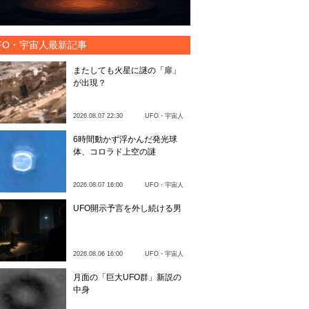
FO・宇宙人最新記事
またしても火星に謎の「扉」
が出現？
2026.08.07 22:30
UFO・宇宙人
6時間動かず浮かんだ発光球
体、コロラド上空の謎
2026.08.07 16:00
UFO・宇宙人
UFO開示予言を外し続ける男
2026.08.06 16:00
UFO・宇宙人
月面の「巨大UFO群」新説の
中身