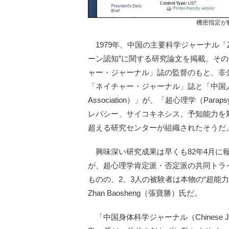
機密指定が
1979年、中国の主要科学ジャーナル「Zi
ーン認知”に関する研究論文を掲載。そ
ャー・ジャーナル」誌の監督のもと、非
「ネイチャー・ジャーナル」誌と「中国人体科学協会
Association）」が、「超心理学（Pa
レパシー、サイコキネシス、予知能力を
超える研究センターが組織されたそうだ
興味深い研究成果は早くも82年4月に
が、超心理学肯定派・否定派の共同トラ
ものの、2、3人の被験者は本物の“超能
Zhan Baosheng（張寶勝）氏だ。
「中国身体科学ジャーナル（Chinese Journ