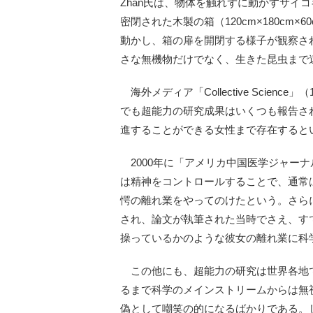
Zhan氏は、物体を触れずに動かすサイ
密閉された木製の箱（120cm×180cm
動かし、箱の扉を開閉する様子が観察され
さな無機物だけでなく、生きた昆虫まで
海外メディア「Collective Scie
でも超能力の研究成果はいくつも報告さ
進することができる女性まで存在すると
2000年に「アメリカ中国医学ジャーナル
は精神をコントロールすることで、通常は
愕の離れ業をやってのけたという。さら
され、論文が執筆された当時でさえ、す
操っているかのような彼女の離れ業に科
この他にも、超能力の研究は世界各地
るまで科学のメインストリームからは無
偽として嘲笑の的になるばかりである。