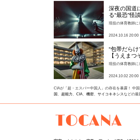
深夜の国道
る“最恐”怪
現役の体育教師に
2024.10.16 20:00
“包帯だら
【うえまつ
現役の体育教師に
2024.10.02 20:00
CIAが「超・エスパー中国人」の存在を暴露！ 中
国
、
超能力
、
CIA
、
機密
、
サイコキネシス
などの最
TOCANA