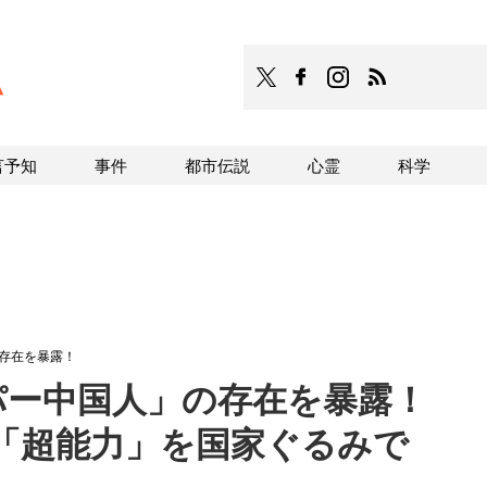
TOCANA
TOCANAのFacebookはこち
TOCANAのinstagra
TOCANAのRS
言予知
事件
都市伝説
心霊
科学
の存在を暴露！
パー中国人」の存在を暴露！
ら「超能力」を国家ぐるみで