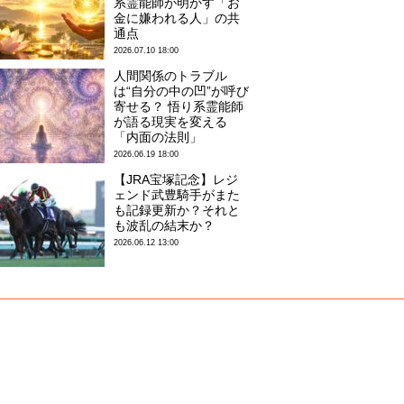
系霊能師が明かす「お
金に嫌われる人」の共
通点
2026.07.10 18:00
人間関係のトラブル
は“自分の中の凹”が呼び
寄せる？ 悟り系霊能師
が語る現実を変える
「内面の法則」
2026.06.19 18:00
【JRA宝塚記念】レジ
ェンド武豊騎手がまた
も記録更新か？それと
も波乱の結末か？
2026.06.12 13:00