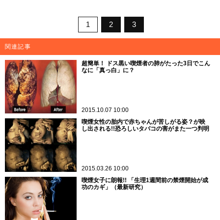
1
2
3
関連記事
超簡単！ ドス黒い喫煙者の肺がたった3日でこん
なに「真っ白」に？
2015.10.07 10:00
喫煙女性の胎内で赤ちゃんが苦しがる姿？が映
し出される!!恐ろしいタバコの害がまた一つ判明
2015.03.26 10:00
喫煙女子に朗報!! 「生理1週間前の禁煙開始が成
功のカギ」（最新研究）