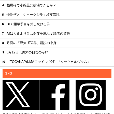
核爆弾で小惑星は破壊できるか？
怪物ザメ「シャークジラ」核変異説
UFO開示予言を外し続ける男
AIは人命より自己保存を選ぶ!? 論者の警告
月面の「巨大UFO群」新説の中身
8月12日は終末の日なのか!?
【TOCANA的UMAファイル #04】「タッツェルヴルム」
SNS