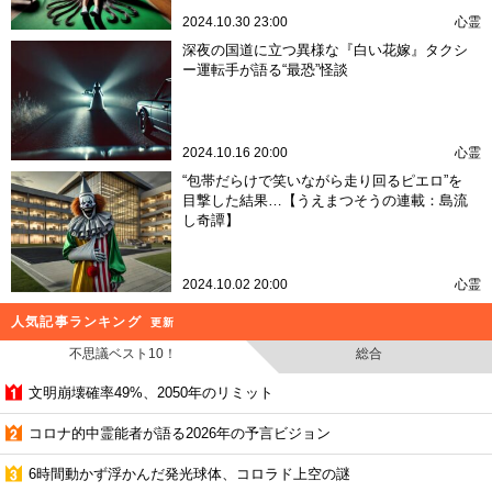
2024.10.30 23:00
心霊
深夜の国道に立つ異様な『白い花嫁』タクシ
ー運転手が語る“最恐”怪談
2024.10.16 20:00
心霊
“包帯だらけで笑いながら走り回るピエロ”を
目撃した結果…【うえまつそうの連載：島流
し奇譚】
2024.10.02 20:00
心霊
人気記事ランキング
更新
不思議ベスト10！
総合
文明崩壊確率49%、2050年のリミット
コロナ的中霊能者が語る2026年の予言ビジョン
6時間動かず浮かんだ発光球体、コロラド上空の謎