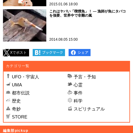
2015.01.06 18:00
これはヤバい「喫煙魚」！ ― 漁師が魚にタバコ
を強要、世界中で非難の嵐
2014.08.05 15:00
Xでポスト
カテゴリ一覧
UFO・宇宙人
予言・予知
UMA
心霊
都市伝説
事件
歴史
科学
奇妙
スピリチュアル
STORE
編集部pickup