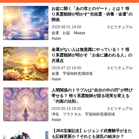
お盆に開く「あの世とのゲート」とは？ 悟
り系霊能師が明かす“先祖霊・供養・金運”の
関係
2026.08.01 18:00
スピリチュアル
金運
お盆
Maaya
Aslan
金運がない人は無意識にやっている！？ 悟
り系霊能師が明かす「お金に嫌われる人」の
共通点
2026.07.10 18:00
スピリチュアル
金運
宇宙純粋意識領域
Aslan
人間関係のトラブルは“自分の中の凹”が呼び
寄せる？ 悟り系霊能師が語る現実を変える
「内面の法則」
2026.06.19 18:00
スピリチュアル
浄化
フラクタル
宇宙純粋意識領域
Aslan
【JRA宝塚記念】レジェンド武豊騎手がまた
も記録更新か？それとも波乱の結末か？