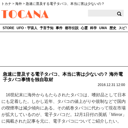
トカナ
>
海外
>
急速に普及する電子タバコ、本当に害は少ないの？
TOCANA
STORE
UFO・宇宙人
予言予知
事件
都市伝説
心霊
科学
UMA
歴史
スピ
急速に普及する電子タバコ、本当に害は少ないの？ 海外電
子タバコ事情を独自取材
2016.12.31 12:00
16世紀末に海外からもたらされたタバコは、嗜好品として日本
にも定着した。しかし近年、タバコの値上がりや規制などで国内
の喫煙率は減少傾向にある。その紙巻タバコに代わって現在市場
が拡大しているのが、電子タバコだ。12月1日付の英紙「Mirror」
に掲載された記事を元に、電子タバコについてご紹介したい。