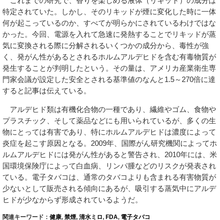
これまでの研究で、香りを楽しめる液体（リキッド）の成分は
特定されていた。しかし、そのリキッドが煙に変化した時に一体
何が起こっているのか、すべてが明らかにされているわけではな
かった。今回、電源を入れて急速に発熱することでリキッドが蒸
気に変換される際に分解されるいくつかの成分から、毒性が強
く、発がん性があるとされるホルムアルデヒドを含む有毒物質が
発生することが判明したという。その量は、アメリカ産業衛生専
門家会議が設定した安全とされる基準値のなんと1.5～270倍に達
すると記事は伝えている。
アルデヒド類は有機化合物の一種であり、繊維やゴム、食物や
プラスチック、そして薬品などにも用いられているが、多くの生
物にとっては有害であり、特にホルムアルデヒドは濃度によって
炎症を起こす原因となる。2009年、国際がん研究機関によってホ
ルムアルデヒドには発がん性があると警告され、2010年には、米
国環境保険庁によって白血病、リンパ腫などのリスクが発表され
ている。電子タバコは、通常のタバコよりも含まれる有害物質が
少ないとして販売される傾向にあるが、吸引する蒸気中にアルデ
ヒドが少なからず形成されているようだ。
関連キーワード：
健康
,
禁煙
,
清水ミロ
,
FDA
,
電子タバコ