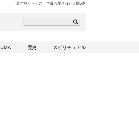
「見世物サーカス」で最も愛された人間5選
ら
mはこちら
Sはこちら
UMA
歴史
スピリチュアル