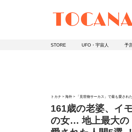
STORE
UFO・宇宙人
予
トカナ
>
海外
>
「見世物サーカス」で最も愛された
161歳の老婆、イ
の女… 地上最大