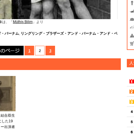
像は、「
Müthiş Bilim
」より
T・バーナム
,
リングリング・ブラザーズ・アンド・バーナム・アンド・ベ
前のページ
1
2
3
人
、結合双生
にした19
ョー出演者