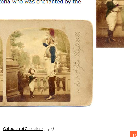
「
Collection of Collections
」より
T