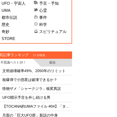
UFO・宇宙人
予言・予知
UMA
心霊
都市伝説
事件
歴史
科学
奇妙
スピリチュアル
STORE
気記事ランキング
17:35更新
不思議ベスト10！
総合
・
・
文明崩壊確率49%、2050年のリミット
文明崩壊確率49%、2
・
・
核爆弾で小惑星は破壊できるか？
核爆弾で小惑星は破
・
・
怪物ザメ「シャークジラ」核変異説
怪物ザメ「シャーク
・
・
UFO開示予言を外し続ける男
UFO開示予言を外し
・
・
【TOCANA的UMAファイル #04】「タッツェルヴルム」
・
・
月面の「巨大UFO群」新説の中身
月面の「巨大UFO群