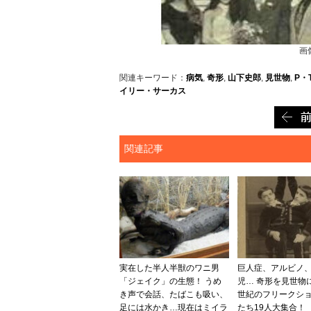
画
関連キーワード：
病気
,
奇形
,
山下史郎
,
見世物
,
P・
イリー・サーカス
関連記事
実在した半人半獣のワニ男
巨人症、アルビノ
「ジェイク」の生態！ うめ
児… 奇形を見世物
き声で会話、たばこも吸い、
世紀のフリークシ
足には水かき…現在はミイラ
たち19人大集合！