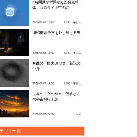
6時間動かず浮かんだ発光球
体、コロラド上空の謎
2026.08.07 16:00
UFO・宇宙人
UFO開示予言を外し続ける男
2026.08.06 16:00
UFO・宇宙人
月面の「巨大UFO群」新説の
中身
2026.08.06 11:30
UFO・宇宙人
世界の「空の神々」伝承と古
代宇宙飛行士説
2026.08.05 22:30
歴史
テゴリ一覧