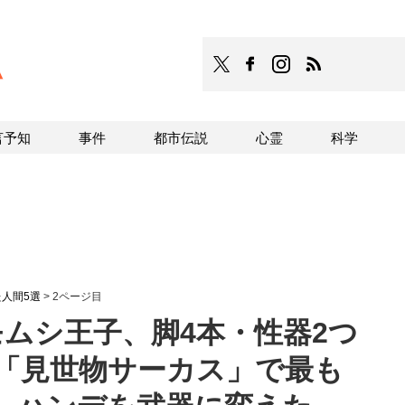
TOCANA
TOCANAのFacebookはこち
TOCANAのinstagra
TOCANAのRS
言予知
事件
都市伝説
心霊
科学
人間5選
>
2ページ目
モムシ王子、脚4本・性器2つ
の「見世物サーカス」で最も