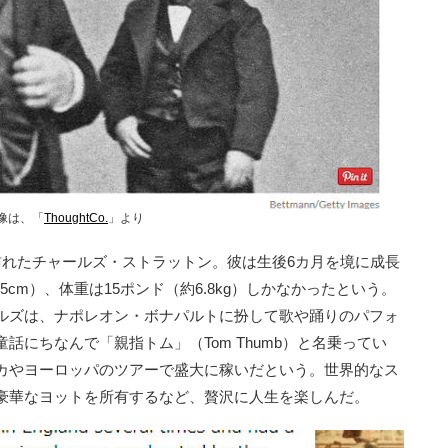
像は、「
ThoughtCo.
」より
れたチャールズ・ストラットン。彼は生後6カ月を境に成長
5cm）、体重は15ポンド（約6.8kg）しかなかったという。
ルズは、ナポレオン・ボナパルトに扮して歌や踊りのパフォ
話にちなんで「親指トム」（Tom Thumb）と名乗ってい
カやヨーロッパのツアーで盛大に稼いだという。世界的なス
豪華なヨットを所有するなど、贅沢に人生を楽しんだ。