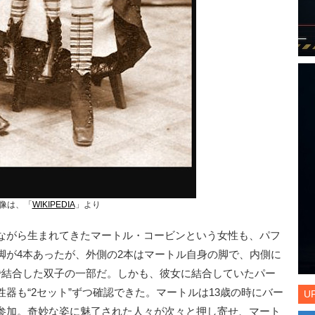
像は、「
WIKIPEDIA
」より
ながら生まれてきたマートル・コービンという女性も、パフ
脚が4本あったが、外側の2本はマートル自身の脚で、内側に
で結合した双子の一部だ。しかも、彼女に結合していたパー
器も“2セット”ずつ確認できた。マートルは13歳の時にバー
U
参加。奇妙な姿に魅了された人々が次々と押し寄せ、マート