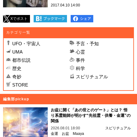
2017.04.10 14:00
Xでポスト
カテゴリ一覧
UFO・宇宙人
予言・予知
UMA
心霊
都市伝説
事件
歴史
科学
奇妙
スピリチュアル
STORE
編集部pickup
お盆に開く「あの世とのゲート」とは？ 悟
り系霊能師が明かす“先祖霊・供養・金運”の
関係
2026.08.01 18:00
スピリチュアル
金運
お盆
Maaya