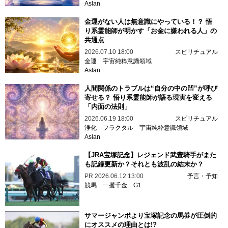
Aslan
金運がない人は無意識にやっている！？ 悟
り系霊能師が明かす「お金に嫌われる人」の
共通点
2026.07.10 18:00
スピリチュアル
金運
宇宙純粋意識領域
Aslan
人間関係のトラブルは“自分の中の凹”が呼び
寄せる？ 悟り系霊能師が語る現実を変える
「内面の法則」
2026.06.19 18:00
スピリチュアル
浄化
フラクタル
宇宙純粋意識領域
Aslan
【JRA宝塚記念】レジェンド武豊騎手がまた
も記録更新か？それとも波乱の結末か？
PR
2026.06.12 13:00
予言・予知
競馬
一攫千金
G1
サマージャンボより宝塚記念の馬券が圧倒的
にオススメの理由とは!?