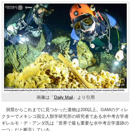
画像は「
Daily Mail
」より引用
洞窟からこれまでに見つかった遺物は200以上。GAMのディレ
クターでメキシコ国立人類学研究所の研究者である水中考古学者
ギレルモ・デ・アンダ氏は「世界で最も重要な水中考古学遺跡の
一つ」だと断言している。