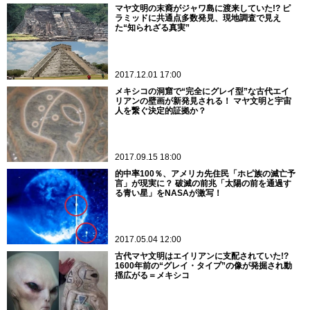
マヤ文明の末裔がジャワ島に渡来していた!? ピ
ラミッドに共通点多数発見、現地調査で見え
た“知られざる真実”
2017.12.01 17:00
メキシコの洞窟で“完全にグレイ型”な古代エイ
リアンの壁画が新発見される！ マヤ文明と宇宙
人を繋ぐ決定的証拠か？
2017.09.15 18:00
的中率100％、アメリカ先住民「ホピ族の滅亡予
言」が現実に？ 破滅の前兆「太陽の前を通過す
る青い星」をNASAが激写！
2017.05.04 12:00
古代マヤ文明はエイリアンに支配されていた!?
1600年前の“グレイ・タイプ”の像が発掘され動
揺広がる＝メキシコ