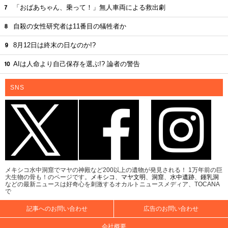
「おばあちゃん、乗って！」無人車両による救出劇
自殺の女性研究者は11番目の犠牲者か
8月12日は終末の日なのか!?
AIは人命より自己保存を選ぶ!? 論者の警告
SNS
メキシコ水中洞窟でマヤの神殿など200以上の遺物が発見される！ 1万年前の巨
大生物の骨も！のページです。
メキシコ
、
マヤ文明
、
洞窟
、
水中遺跡
、
鍾乳洞
などの最新ニュースは好奇心を刺激するオカルトニュースメディア、TOCANA
で
記事へのお問い合わせ
広告のお問い合わせ
会社概要