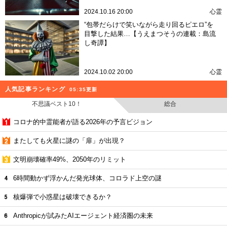
2024.10.16 20:00
心霊
“包帯だらけで笑いながら走り回るピエロ”を
目撃した結果…【うえまつそうの連載：島流
し奇譚】
2024.10.02 20:00
心霊
人気記事ランキング
05:35更新
不思議ベスト10！
総合
コロナ的中霊能者が語る2026年の予言ビジョン
またしても火星に謎の「扉」が出現？
文明崩壊確率49%、2050年のリミット
6時間動かず浮かんだ発光球体、コロラド上空の謎
核爆弾で小惑星は破壊できるか？
Anthropicが試みたAIエージェント経済圏の未来