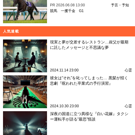
PR
2026.06.08 13:00
予言・予知
競馬
一攫千金
G1
人気連載
現実と夢が交差するレストラン…叔父が最期
に託したメッセージと不思議な夢
2024.11.14 23:00
心霊
彼女は“それ”を叱ってしまった… 黒髪が招く
悲劇『呪われた卒業式の予行演習』
2024.10.30 23:00
心霊
深夜の国道に立つ異様な『白い花嫁』タクシ
ー運転手が語る“最恐”怪談