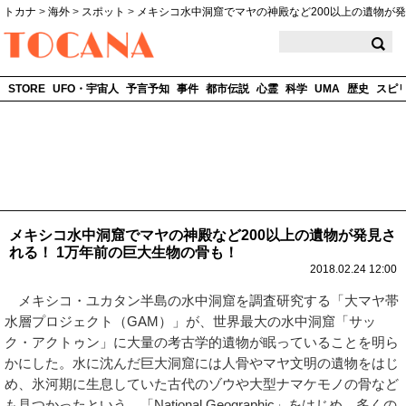
トカナ
>
海外
>
スポット
>
メキシコ水中洞窟でマヤの神殿など200以上の遺物が
TOCANA
STORE
UFO・宇宙人
予言予知
事件
都市伝説
心霊
科学
UMA
歴史
スピ
メキシコ水中洞窟でマヤの神殿など200以上の遺物が発見さ
れる！ 1万年前の巨大生物の骨も！
2018.02.24 12:00
メキシコ・ユカタン半島の水中洞窟を調査研究する「大マヤ帯
水層プロジェクト（GAM）」が、世界最大の水中洞窟「サッ
ク・アクトゥン」に大量の考古学的遺物が眠っていることを明ら
かにした。水に沈んだ巨大洞窟には人骨やマヤ文明の遺物をはじ
め、氷河期に生息していた古代のゾウや大型ナマケモノの骨など
も見つかったという。「National Geographic」をはじめ、多くの