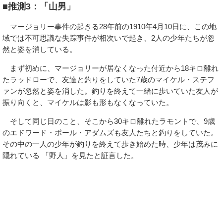
■推測3：「山男」
マージョリー事件の起きる28年前の1910年4月10日に、この地
域では不可思議な失踪事件が相次いで起き、2人の少年たちが忽
然と姿を消している。
まず初めに、マージョリーが居なくなった付近から18キロ離れ
たラッドローで、友達と釣りをしていた7歳のマイケル・ステフ
ァンが忽然と姿を消した。釣りを終えて一緒に歩いていた友人が
振り向くと、マイケルは影も形もなくなっていた。
そして同じ日のこと、そこから30キロ離れたラモントで、9歳
のエドワード・ポール・アダムズも友人たちと釣りをしていた。
その中の一人の少年が釣りを終えて歩き始めた時、少年は茂みに
隠れている 「野人」を見たと証言した。