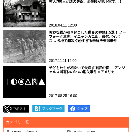
村人700人が謎の失踪、全住民が地下室で…！
2018.04.11 12:00
奇妙な霧が引き起こした世界の神隠し5選！ ノー
フォーク連隊、イニャンガニ山、藤代バイパ
ス… 各地で相次ぐ恐すぎる未解決失踪事件
2017.11.11 12:00
子どもたちが相次いで失踪する謎の森 ― アンジ
ェルス国有林の3つの消失事件＝アメリカ
2017.08.25 16:00
Xでポスト
カテゴリ一覧