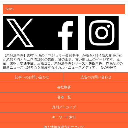
SNS
【未解決事件】80年不明の「マジョリー失踪事件」が激ヤバ！4歳の赤毛少女
が忽然と消えた…!? 看護師の告白、謎の山男、古い鉱山…のページです。
児
童
、
誘拐
、
交通事故
、
三橋ココ
、
未解決事件シリーズ
、
失踪事件
、
赤毛
などの
最新ニュースは好奇心を刺激するオカルトニュースメディア、TOCANAで
記事へのお問い合わせ
広告のお問い合わせ
会社概要
著者一覧
月別アーカイブ
キーワード索引
個人情報保護方針について