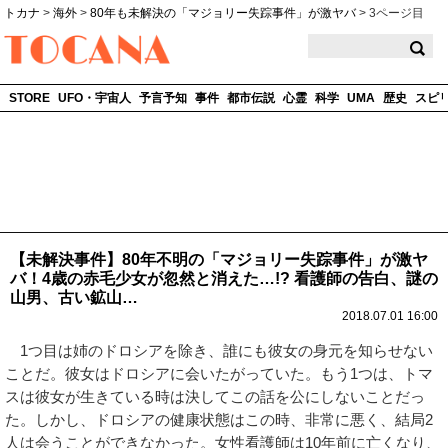
トカナ
>
海外
>
80年も未解決の「マジョリー失踪事件」が激ヤバ
>
3ページ目
TOCANA
STORE
UFO・宇宙人
予言予知
事件
都市伝説
心霊
科学
UMA
歴史
スピ
【未解決事件】80年不明の「マジョリー失踪事件」が激ヤ
バ！4歳の赤毛少女が忽然と消えた…!? 看護師の告白、謎の
山男、古い鉱山…
2018.07.01 16:00
1つ目は姉のドロシアを除き、誰にも彼女の身元を知らせない
ことだ。彼女はドロシアに会いたがっていた。もう1つは、トマ
スは彼女が生きている時は決してこの話を公にしないことだっ
た。しかし、ドロシアの健康状態はこの時、非常に悪く、結局2
人は会うことができなかった。女性看護師は10年前に亡くなり、