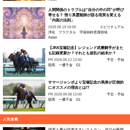
人間関係のトラブルは“自分の中の凹”が呼び
寄せる？ 悟り系霊能師が語る現実を変える
「内面の法則」
2026.06.19 18:00
スピリチュアル
浄化
フラクタル
宇宙純粋意識領域
Aslan
【JRA宝塚記念】レジェンド武豊騎手がまた
も記録更新か？それとも波乱の結末か？
PR
2026.06.12 13:00
予言・予知
競馬
一攫千金
G1
サマージャンボより宝塚記念の馬券が圧倒的
にオススメの理由とは!?
PR
2026.06.08 13:00
予言・予知
競馬
一攫千金
G1
人気連載
現実と夢が交差するレストラン…叔父が最期