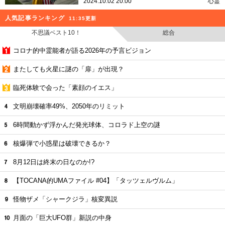
2024.10.02 20:00
心霊
人気記事ランキング
11:35更新
不思議ベスト10！
総合
コロナ的中霊能者が語る2026年の予言ビジョン
またしても火星に謎の「扉」が出現？
臨死体験で会った「素顔のイエス」
文明崩壊確率49%、2050年のリミット
6時間動かず浮かんだ発光球体、コロラド上空の謎
核爆弾で小惑星は破壊できるか？
8月12日は終末の日なのか!?
【TOCANA的UMAファイル #04】「タッツェルヴルム」
怪物ザメ「シャークジラ」核変異説
月面の「巨大UFO群」新説の中身