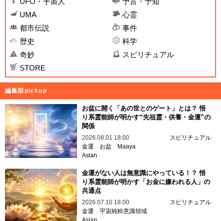
UFO・宇宙人
予言・予知
UMA
心霊
都市伝説
事件
歴史
科学
奇妙
スピリチュアル
STORE
編集部pickup
お盆に開く「あの世とのゲート」とは？ 悟
り系霊能師が明かす“先祖霊・供養・金運”の
関係
2026.08.01 18:00
スピリチュアル
金運
お盆
Maaya
Aslan
金運がない人は無意識にやっている！？ 悟
り系霊能師が明かす「お金に嫌われる人」の
共通点
2026.07.10 18:00
スピリチュアル
金運
宇宙純粋意識領域
Aslan