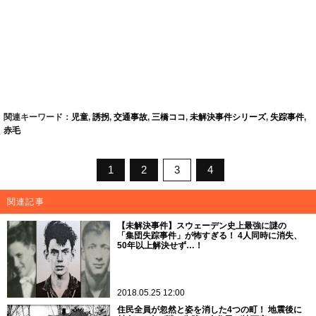
関連キーワード：
児童
,
誘拐
,
交通事故
,
三橋ココ
,
未解決事件シリーズ
,
失踪事件
,
赤毛
1
2
3
4
関連記事
【未解決事件】スウェーデン史上最強に謎の
「集団失踪事件」が怖すぎる！ 4人同時に消失、
50年以上解決せず…！
2018.05.25 12:00
住民全員が忽然と姿を消した4つの町！ 地震後に