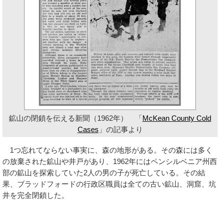
鉱山の閉鎖を伝える新聞（1962年） 「
McKean County Cold
Cases
」の記事より
1つ忘れてならない事実に、森の地形がある。その森には多く
の放棄された鉱山や井戸があり、1962年にはペンシルベニア州西
部の鉱山を探索していた2人の男の子が死亡している。その結
果、ブラッドフォードの行政区職員は全ての古い鉱山、洞窟、坑
井を完全閉鎖した。