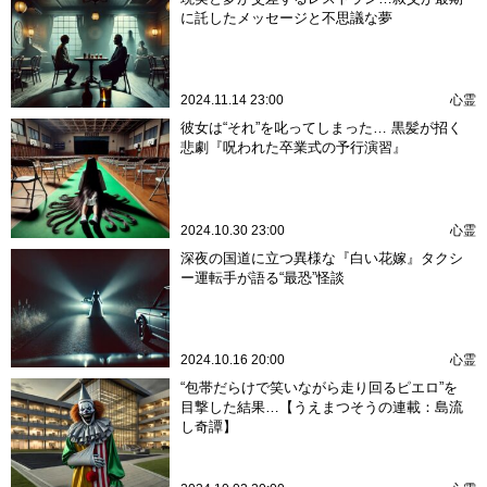
に託したメッセージと不思議な夢
2024.11.14 23:00
心霊
彼女は“それ”を叱ってしまった… 黒髪が招く
悲劇『呪われた卒業式の予行演習』
2024.10.30 23:00
心霊
深夜の国道に立つ異様な『白い花嫁』タクシ
ー運転手が語る“最恐”怪談
2024.10.16 20:00
心霊
“包帯だらけで笑いながら走り回るピエロ”を
目撃した結果…【うえまつそうの連載：島流
し奇譚】