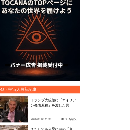
FO・宇宙人最新記事
トランプ大統領に「エイリア
ン発表原稿」を渡した男
2026.08.08 11:30
UFO・宇宙人
またしても火星に謎の「扉」