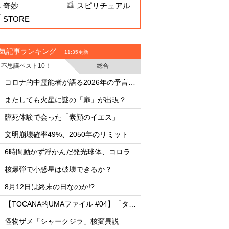
奇妙
スピリチュアル
STORE
気記事ランキング
11:35更新
不思議ベスト10！
総合
・
・
コロナ的中霊能者が語る2026年の予言ビジョン
・
・
またしても火星に謎の「扉」が出現？
またしても火星に謎
・
・
臨死体験で会った「素顔のイエス」
臨死体験で会った「
・
・
文明崩壊確率49%、2050年のリミット
文明崩壊確率49%、2
・
・
6時間動かず浮かんだ発光球体、コロラド上空の謎
・
・
核爆弾で小惑星は破壊できるか？
核爆弾で小惑星は破
・
・
8月12日は終末の日なのか!?
8月12日は終末の日な
・
・
【TOCANA的UMAファイル #04】「タッツェルヴルム」
・
・
怪物ザメ「シャークジラ」核変異説
怪物ザメ「シャーク