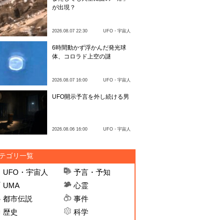
が出現？
2026.08.07 22:30
UFO・宇宙人
6時間動かず浮かんだ発光球
体、コロラド上空の謎
2026.08.07 16:00
UFO・宇宙人
UFO開示予言を外し続ける男
2026.08.06 16:00
UFO・宇宙人
テゴリ一覧
UFO・宇宙人
予言・予知
UMA
心霊
都市伝説
事件
歴史
科学