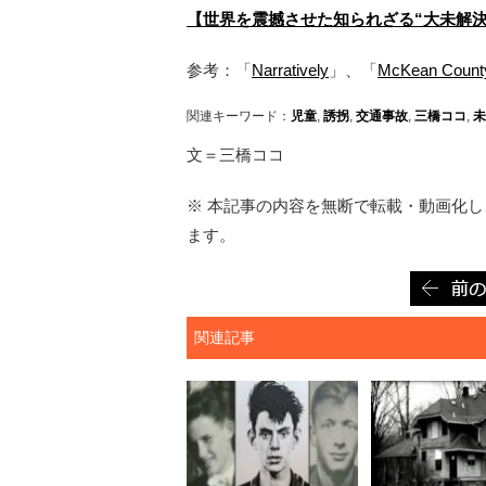
【世界を震撼させた知られざる“大未解決
参考：「
Narratively
」、「
McKean Count
関連キーワード：
児童
,
誘拐
,
交通事故
,
三橋ココ
,
未
文＝三橋ココ
※ 本記事の内容を無断で転載・動画化し、
ます。
関連記事