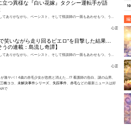
に立つ異様な『白い花嫁』タクシー運転手が語
談
してありがながら、ベーシスト、そして怪談師の一面もあわせもつ、う...
編
心霊
けで笑いながら走り回るピエロ”を目撃した結果…
そうの連載：島流し奇譚】
してありがながら、ベーシスト、そして怪談師の一面もあわせもつ、う...
心霊
が激ヤバ！4歳の赤毛少女が忽然と消えた…!? 看護師の告白、謎の山男、
三橋ココ
、
未解決事件シリーズ
、
失踪事件
、
赤毛
などの最新ニュースは好
NAで