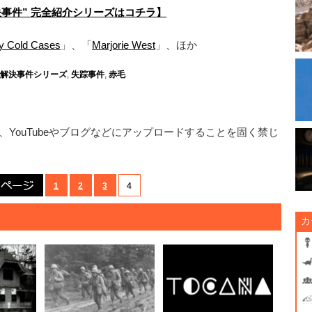
事件” 完全紹介シリーズはコチラ】
y Cold Cases
」、「
Marjorie West
」、ほか
解決事件シリーズ
,
失踪事件
,
赤毛
YouTubeやブログなどにアップロードすることを固く禁じ
前のページ
1
2
3
4
カ