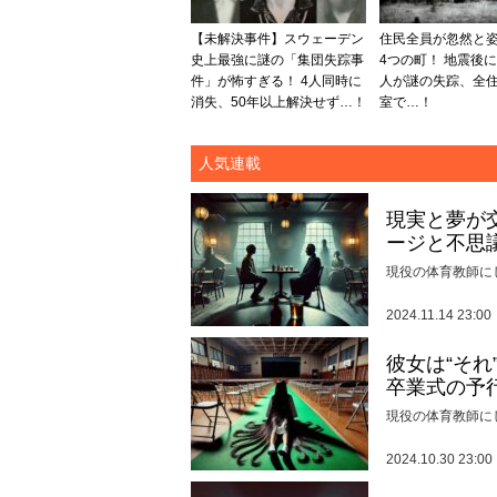
【未解決事件】スウェーデン
住民全員が忽然と
史上最強に謎の「集団失踪事
4つの町！ 地震後に
件」が怖すぎる！ 4人同時に
人が謎の失踪、全
消失、50年以上解決せず…！
室で…！
人気連載
現実と夢が
ージと不思
現役の体育教師に
2024.11.14 23:00
彼女は“そ
卒業式の予
現役の体育教師に
2024.10.30 23:00