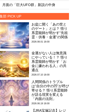
・
・
月面の「巨大UFO群」新説の中身
月面の「巨大UFO群
集部 PICK UP
お盆に開く「あの世と
のゲート」とは？ 悟り
系霊能師が明かす“先祖
霊・供養・金運”の関係
2026.08.01 18:00
金運がない人は無意識
にやっている！？ 悟り
系霊能師が明かす「お
金に嫌われる人」の共
通点
2026.07.10 18:00
人間関係のトラブル
は“自分の中の凹”が呼び
寄せる？ 悟り系霊能師
が語る現実を変える
「内面の法則」
2026.06.19 18:00
【JRA宝塚記念】レジ