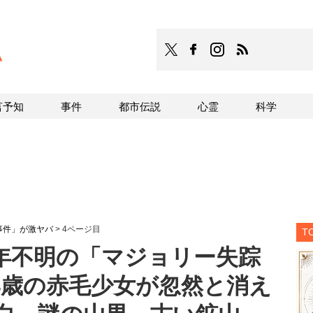
TOCANA
TOCANAのFacebookはこち
TOCANAのinstagra
TOCANAのRS
言予知
事件
都市伝説
心霊
科学
事件」が激ヤバ
>
4ページ目
T
0年不明の「マジョリー失踪
4歳の赤毛少女が忽然と消え