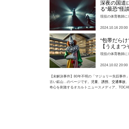
深夜の国道
る“最恐”怪
現役の体育教師に
2024.10.16 20:00
“包帯だら
【うえまつ
現役の体育教師に
2024.10.02 20:00
【未解決事件】80年不明の「マジョリー失踪事件」
古い鉱山…のページです。
児童
、
誘拐
、
交通事故
、
奇心を刺激するオカルトニュースメディア、TOCA