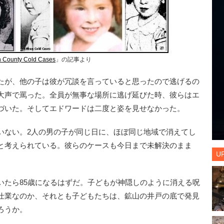
 County Cold Cases
」の記事より
たが、他の子は彼が冗談を言っていると思ったので逃げるの
大声で罵った。全員が無事な場所に逃げ延びた時、彼らはエ
づいた。そしてエドワードは二度と姿を見せなかった。
ない。2人の男の子が同じ日に、ほぼ同じ地域で消えてし
と考えられている。彼らのケースも今日まで未解決のまま
U
たら85歳になるはずだ。子どもが神隠しのように消える呪
仕業なのか、それとも子どもたちは、鉱山の井戸の底で発見
ろうか。