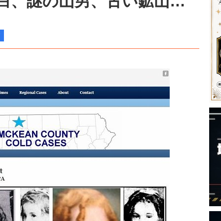
告白、謎の山男、古い鉱山…