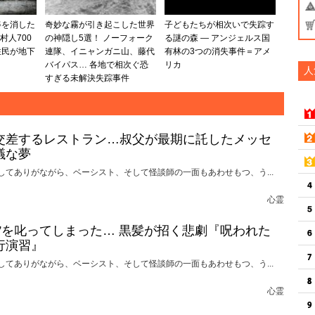
姿を消した
奇妙な霧が引き起こした世界
子どもたちが相次いで失踪す
村人700
の神隠し5選！ ノーフォーク
る謎の森 ― アンジェルス国
住民が地下
連隊、イニャンガニ山、藤代
有林の3つの消失事件＝アメ
バイパス… 各地で相次ぐ恐
リカ
人
すぎる未解決失踪事件
交差するレストラン…叔父が最期に託したメッセ
議な夢
してありがながら、ベーシスト、そして怪談師の一面もあわせもつ、う...
心霊
れ”を叱ってしまった… 黒髪が招く悲劇『呪われた
行演習』
してありがながら、ベーシスト、そして怪談師の一面もあわせもつ、う...
心霊