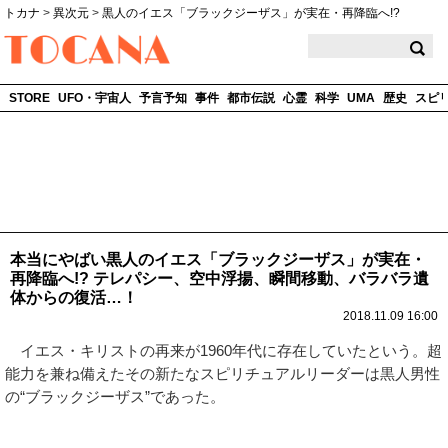
トカナ
>
異次元
>
黒人のイエス「ブラックジーザス」が実在・再降臨へ!?
TOCANA
STORE
UFO・宇宙人
予言予知
事件
都市伝説
心霊
科学
UMA
歴史
スピ
本当にやばい黒人のイエス「ブラックジーザス」が実在・
再降臨へ!? テレパシー、空中浮揚、瞬間移動、バラバラ遺
体からの復活…！
2018.11.09 16:00
イエス・キリストの再来が1960年代に存在していたという。超
能力を兼ね備えたその新たなスピリチュアルリーダーは黒人男性
の“ブラックジーザス”であった。