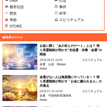
UMA
心霊
都市伝説
事件
歴史
科学
奇妙
スピリチュアル
STORE
編集部pickup
お盆に開く「あの世とのゲート」とは？ 悟
り系霊能師が明かす“先祖霊・供養・金運”の
関係
2026.08.01 18:00
スピリチュアル
金運
お盆
Maaya
Aslan
金運がない人は無意識にやっている！？ 悟
り系霊能師が明かす「お金に嫌われる人」の
共通点
2026.07.10 18:00
スピリチュアル
金運
宇宙純粋意識領域
Aslan