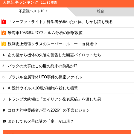
人気記事ランキング
11:35更新
不思議ベスト10！
総合
「マーファ・ライト」科学者が暴いた正体、しかし謎も残る
米海軍1953年UFOフィルム分析の衝撃数値
観測史上最強クラスのスーパーエルニーニョ発達中
あの世から機体の欠陥を警告した幽霊パイロットたち
バッタの大群はこの世の終末の前兆か!?
ブラジル金属球体UFO事件の機密ファイル
AI設計ウイルス16種が細胞を殺した衝撃
トランプ大統領に「エイリアン発表原稿」を渡した男
コロナ的中霊能者が語る2026年の予言ビジョン
またしても火星に謎の「扉」が出現？