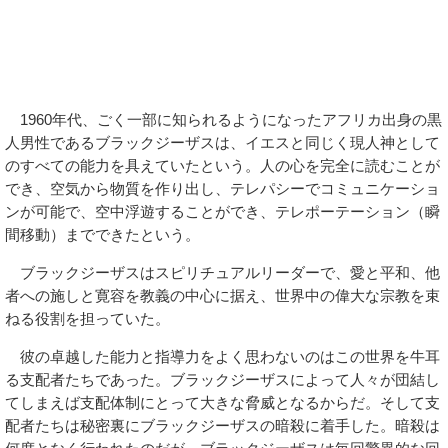
1960年代、ごく一部に知られるようになったアフリカ出身の黒
人男性であるブラックジーザスは、イエスと同じく現人神として
のすべての能力を具えていたという。人の心を完全に読むことが
でき、空気から物質を作り出し、テレパシーでコミュニケーショ
ンが可能で、空中浮遊することができ、テレポーテーション（瞬
間移動）までできたという。
ブラックジーザスはスピリチュアルリーダーで、愛と平和、他
者への施しと寛容を教義の中心に据え、世界中の偉大な宗教を束
ねる役割を担っていた。
彼の卓越した能力と指導力をよく思わないのはこの世界を牛耳
る支配者たちであった。ブラックジーザスによって人々が団結し
てしまえば支配体制にとって大きな脅威となるからだ。そして支
配者たちは秘密裏にブラックジーザスの暗殺に着手した。暗殺は