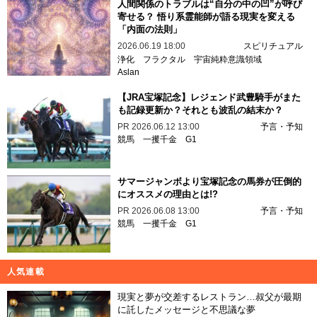
人間関係のトラブルは“自分の中の凹”が呼び
寄せる？ 悟り系霊能師が語る現実を変える
「内面の法則」
2026.06.19 18:00
スピリチュアル
浄化
フラクタル
宇宙純粋意識領域
Aslan
【JRA宝塚記念】レジェンド武豊騎手がまた
も記録更新か？それとも波乱の結末か？
PR
2026.06.12 13:00
予言・予知
競馬
一攫千金
G1
サマージャンボより宝塚記念の馬券が圧倒的
にオススメの理由とは!?
PR
2026.06.08 13:00
予言・予知
競馬
一攫千金
G1
人気連載
現実と夢が交差するレストラン…叔父が最期
に託したメッセージと不思議な夢