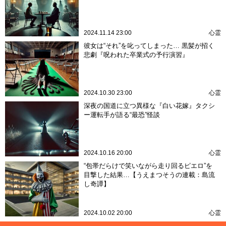
2024.11.14 23:00
心霊
彼女は“それ”を叱ってしまった… 黒髪が招く
悲劇『呪われた卒業式の予行演習』
2024.10.30 23:00
心霊
深夜の国道に立つ異様な『白い花嫁』タクシ
ー運転手が語る“最恐”怪談
2024.10.16 20:00
心霊
“包帯だらけで笑いながら走り回るピエロ”を
目撃した結果…【うえまつそうの連載：島流
し奇譚】
2024.10.02 20:00
心霊