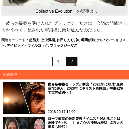
「
Collective Evolution
」の記事より
彼らの提案を受け入れたブラックジーザスは、会議の開催地へ
向かうべく手配された軍用機に乗り込んだのだった。
関連キーワード：
超能力
,
空中浮揚
,
仲田しんじ
,
神
,
瞬間移動
,
テレパシー
,
キリス
ト
,
デイビッド・ウィルコック
,
ブラックジーザス
1
2
関連記事
世界聖書協会トップが断言「2021年に地球“最終
章”に突入、2028年にキリスト再降臨」中東戦争
で世界破滅へ！
2018.10.17 12:00
ローマ教皇の最新警告「イエスと関わることは
危険でヤバい」！ まさかの神離れ推奨…3万人の
聴衆も唖然！