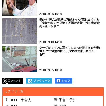
2018.09.06 16:00
壁から“死んだ息子の万能オイル”流れ出てくる
「奇跡の家」が発覚！ 不調が改善…巡礼者が殺
到＝豪・シドニー
2018.09.10 14:00
グーグルマップに写ってしまった謎すぎる光景5
選！ 空中浮揚の親子、少女の死体、ネッシー
も!?
2018.09.05 18:00
Xでポスト
カテゴリ一覧
UFO・宇宙人
予言・予知