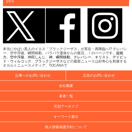
SNS
本当にやばい黒人のイエス「ブラックジーザス」が実在・再降臨へ!? テレパシ
ー、空中浮揚、瞬間移動、バラバラ遺体からの復活…！のページです。
超能
力
、
空中浮揚
、
仲田しんじ
、
神
、
瞬間移動
、
テレパシー
、
キリスト
、
デイビッ
ド・ウィルコック
、
ブラックジーザス
などの最新ニュースは好奇心を刺激する
オカルトニュースメディア、TOCANAで
記事へのお問い合わせ
広告のお問い合わせ
会社概要
著者一覧
月別アーカイブ
キーワード索引
個人情報保護方針について