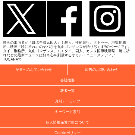
映画の出演者が「ほぼ全員元囚人」！殺人、性的暴行、タトゥー、地獄刑務
所…映画『暁に祈れ』のヤバさを丸山ゴンザレスが語り尽くす!!のページです。
タイ
、
刑務所
、
丸山ゴンザレス
、
ムエタイ
、
囚人
、
カンヌ国際映画祭
、
暁に祈
れ
などの最新ニュースは好奇心を刺激するオカルトニュースメディア、
TOCANAで
記事へのお問い合わせ
広告のお問い合わせ
会社概要
著者一覧
月別アーカイブ
キーワード索引
個人情報保護方針について
Cookieポリシー