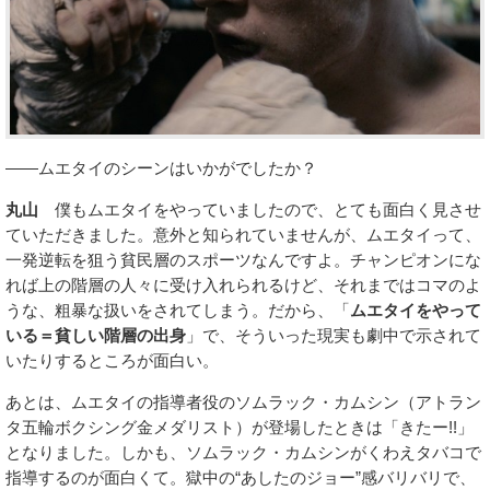
――ムエタイのシーンはいかがでしたか？
丸山
僕もムエタイをやっていましたので、とても面白く見させ
ていただきました。意外と知られていませんが、ムエタイって、
一発逆転を狙う貧民層のスポーツなんですよ。チャンピオンにな
れば上の階層の人々に受け入れられるけど、それまではコマのよ
うな、粗暴な扱いをされてしまう。だから、「
ムエタイをやって
いる＝貧しい階層の出身
」で、そういった現実も劇中で示されて
いたりするところが面白い。
あとは、ムエタイの指導者役のソムラック・カムシン（アトラン
タ五輪ボクシング金メダリスト）が登場したときは「きたー!!」
となりました。しかも、ソムラック・カムシンがくわえタバコで
指導するのが面白くて。獄中の“あしたのジョー”感バリバリで、