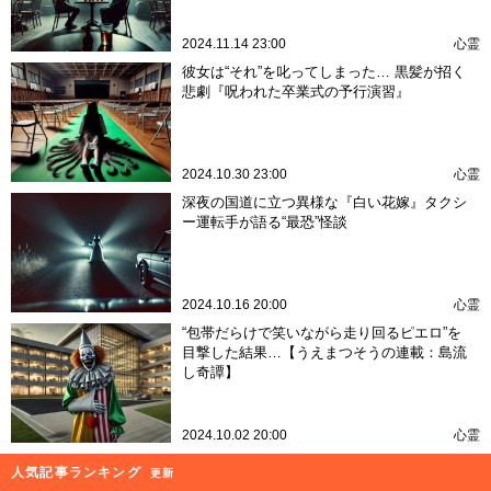
2024.11.14 23:00
心霊
彼女は“それ”を叱ってしまった… 黒髪が招く
悲劇『呪われた卒業式の予行演習』
2024.10.30 23:00
心霊
深夜の国道に立つ異様な『白い花嫁』タクシ
ー運転手が語る“最恐”怪談
2024.10.16 20:00
心霊
“包帯だらけで笑いながら走り回るピエロ”を
目撃した結果…【うえまつそうの連載：島流
し奇譚】
2024.10.02 20:00
心霊
人気記事ランキング
更新