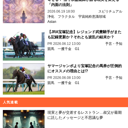
「内面の法則」
2026.06.19 18:00
スピリチュアル
浄化
フラクタル
宇宙純粋意識領域
Aslan
【JRA宝塚記念】レジェンド武豊騎手がまた
も記録更新か？それとも波乱の結末か？
PR
2026.06.12 13:00
予言・予知
競馬
一攫千金
G1
サマージャンボより宝塚記念の馬券が圧倒的
にオススメの理由とは!?
PR
2026.06.08 13:00
予言・予知
競馬
一攫千金
G1
人気連載
現実と夢が交差するレストラン…叔父が最期
に託したメッセージと不思議な夢