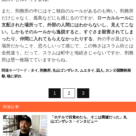
また、刑務所の中にはそこ独自のルールがあるのも怖い。刑務所
だけじゃなく、孤島などにも感じるのですが、
ローカルルールに
支配された場所って、外部の人間にはわからないし、見えてこな
い。しかもそのルールから逸脱すると、すぐさま殺害されてしま
ったり、仲間に入れてもらえなかったりする
。外の手が及ばない
場所だからこそ、恐ろしいって感じで、この怖さはスラム街とは
全然違う。だって、スラムは町中と地続きじゃないですか、刑務
所は壁一枚隔てていますからね。
関連キーワード：
タイ
,
刑務所
,
丸山ゴンザレス
,
ムエタイ
,
囚人
,
カンヌ国際映画
祭
,
暁に祈れ
1
2
3
関連記事
「ホテルで目覚めたら、そこは廃墟だった」丸
山ゴンザレス・インタビュー