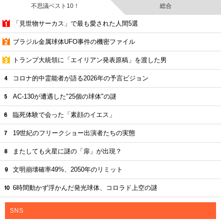
不思議ベスト10！
総合
「見世物サーカス」で最も愛された人間5選
ブラジル金属球体UFO事件の機密ファイル
トランプ大統領に「エイリアン発表原稿」を渡した男
コロナ的中霊能者が語る2026年の予言ビジョン
AC-130が遭遇した"25個の球体"の謎
臨死体験で会った「素顔のイエス」
19世紀のフリークショー出演者たちの実態
またしても火星に謎の「扉」が出現？
文明崩壊確率49%、2050年のリミット
6時間動かず浮かんだ発光球体、コロラド上空の謎
SNS