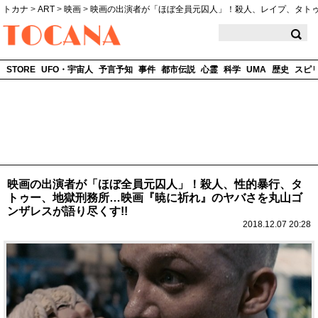
トカナ
>
ART
>
映画
>
映画の出演者が「ほぼ全員元囚人」！殺人、レイプ、タト
TOCANA
STORE
UFO・宇宙人
予言予知
事件
都市伝説
心霊
科学
UMA
歴史
スピ
映画の出演者が「ほぼ全員元囚人」！殺人、性的暴行、タ
トゥー、地獄刑務所…映画『暁に祈れ』のヤバさを丸山ゴ
ンザレスが語り尽くす!!
2018.12.07 20:28