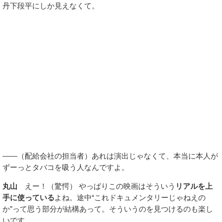
丹下段平にしか見えなくて。
――（配給会社の担当者）あれは演出じゃなくて、本当に本人が
ずーっとタバコを吸う人なんですよ。
丸山
えー！（驚愕） やっぱりこの映画はそういう
リアルを上
手に使っている
よね。途中“これドキュメンタリーじゃねえの
か”って思う部分が結構あって。そういうのを見つけるのも楽し
いです。