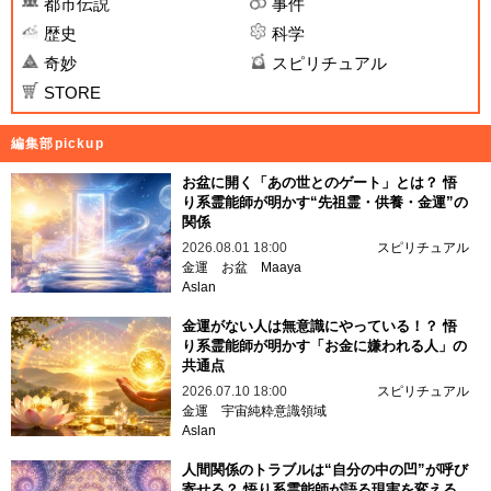
都市伝説
事件
歴史
科学
奇妙
スピリチュアル
STORE
編集部pickup
お盆に開く「あの世とのゲート」とは？ 悟
り系霊能師が明かす“先祖霊・供養・金運”の
関係
2026.08.01 18:00
スピリチュアル
金運
お盆
Maaya
Aslan
金運がない人は無意識にやっている！？ 悟
り系霊能師が明かす「お金に嫌われる人」の
共通点
2026.07.10 18:00
スピリチュアル
金運
宇宙純粋意識領域
Aslan
人間関係のトラブルは“自分の中の凹”が呼び
寄せる？ 悟り系霊能師が語る現実を変える