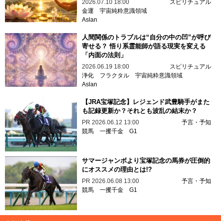
2026.07.10 18:00
スピリチュアル
金運
宇宙純粋意識領域
Aslan
人間関係のトラブルは“自分の中の凹”が呼び
寄せる？ 悟り系霊能師が語る現実を変える
「内面の法則」
2026.06.19 18:00
スピリチュアル
浄化
フラクタル
宇宙純粋意識領域
Aslan
【JRA宝塚記念】レジェンド武豊騎手がまた
も記録更新か？それとも波乱の結末か？
PR
2026.06.12 13:00
予言・予知
競馬
一攫千金
G1
サマージャンボより宝塚記念の馬券が圧倒的
にオススメの理由とは!?
PR
2026.06.08 13:00
予言・予知
競馬
一攫千金
G1