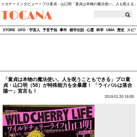
トカナ
>
インタビュー
>
プロ童貞・山口明「童貞は本物の魔法使い。人も呪える
TOCANA
STORE
UFO・宇宙人
予言予知
事件
都市伝説
心霊
科学
UMA
歴史
スピ
「童貞は本物の魔法使い。人を呪うこともできる」プロ童
貞・山口明（58）が特殊能力を全暴露！ 「ライバルは落合
陽一」宣言も！
2019.01.20 16:00