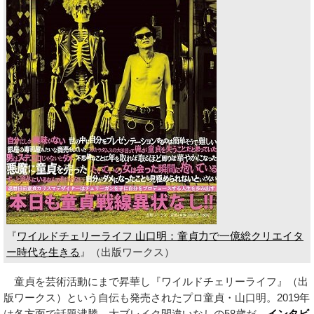
『
ワイルドチェリーライフ 山口明：童貞力で一億総クリエイタ
ー時代を生きる
』（出版ワークス）
童貞を芸術活動にまで昇華し『ワイルドチェリーライフ』（出
版ワークス）という自伝も発売されたプロ童貞・山口明。2019年
は各方面で話題沸騰、大ブレイク間違いなしの58歳だ。
インタビ