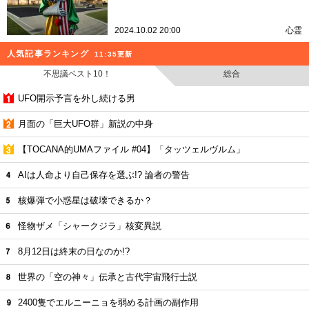
2024.10.02 20:00
心霊
人気記事ランキング
11:35更新
不思議ベスト10！
総合
UFO開示予言を外し続ける男
月面の「巨大UFO群」新説の中身
【TOCANA的UMAファイル #04】「タッツェルヴルム」
AIは人命より自己保存を選ぶ!? 論者の警告
核爆弾で小惑星は破壊できるか？
怪物ザメ「シャークジラ」核変異説
8月12日は終末の日なのか!?
世界の「空の神々」伝承と古代宇宙飛行士説
2400隻でエルニーニョを弱める計画の副作用