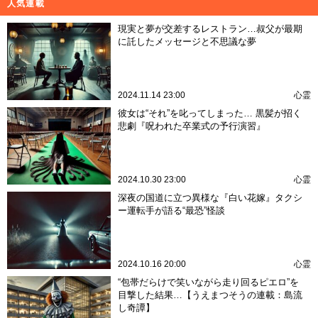
人気連載
現実と夢が交差するレストラン…叔父が最期
に託したメッセージと不思議な夢
2024.11.14 23:00
心霊
彼女は“それ”を叱ってしまった… 黒髪が招く
悲劇『呪われた卒業式の予行演習』
2024.10.30 23:00
心霊
深夜の国道に立つ異様な『白い花嫁』タクシ
ー運転手が語る“最恐”怪談
2024.10.16 20:00
心霊
“包帯だらけで笑いながら走り回るピエロ”を
目撃した結果…【うえまつそうの連載：島流
し奇譚】