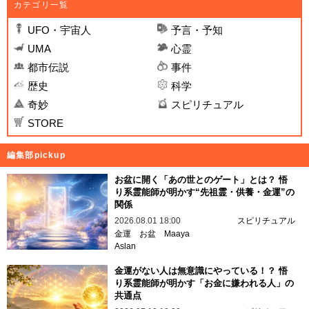
カテゴリ一覧
UFO・宇宙人
予言・予知
UMA
心霊
都市伝説
事件
歴史
科学
奇妙
スピリチュアル
STORE
編集部pickup
お盆に開く「あの世とのゲート」とは？ 悟
り系霊能師が明かす“先祖霊・供養・金運”の
関係
2026.08.01 18:00
スピリチュアル
金運
お盆
Maaya
Aslan
金運がない人は無意識にやっている！？ 悟
り系霊能師が明かす「お金に嫌われる人」の
共通点