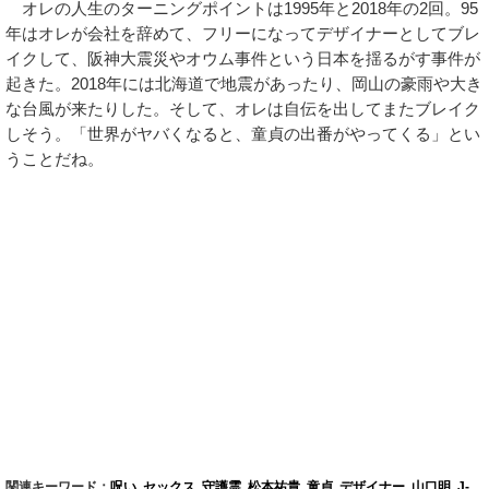
オレの人生のターニングポイントは1995年と2018年の2回。95
年はオレが会社を辞めて、フリーになってデザイナーとしてブレ
イクして、阪神大震災やオウム事件という日本を揺るがす事件が
起きた。2018年には北海道で地震があったり、岡山の豪雨や大き
な台風が来たりした。そして、オレは自伝を出してまたブレイク
しそう。「世界がヤバくなると、童貞の出番がやってくる」とい
うことだね。
関連キーワード：
呪い
,
セックス
,
守護霊
,
松本祐貴
,
童貞
,
デザイナー
,
山口明
,
J-