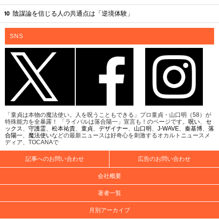
陰謀論を信じる人の共通点は「逆境体験」
SNS
「童貞は本物の魔法使い。人を呪うこともできる」プロ童貞・山口明（58）が
特殊能力を全暴露！ 「ライバルは落合陽一」宣言も！のページです。
呪い
、
セ
ックス
、
守護霊
、
松本祐貴
、
童貞
、
デザイナー
、
山口明
、
J-WAVE
、
秦基博
、
落
合陽一
、
魔法使い
などの最新ニュースは好奇心を刺激するオカルトニュースメ
ディア、TOCANAで
記事へのお問い合わせ
広告のお問い合わせ
会社概要
著者一覧
月別アーカイブ