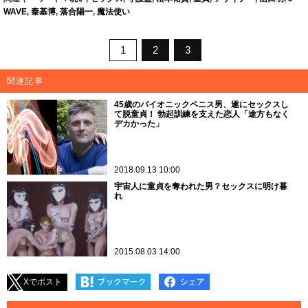
WAVE
,
秦基博
,
落合陽一
,
魔法使い
1
2
3
関連記事
45歳のバイオニックペニス男、遂にセックスし
て脱童貞！ 勃起訓練を支えた恋人「途方もなく
デカかった」
2018.09.13 10:00
宇宙人に童貞を奪われた男？セックスに明け暮
れ
2015.08.03 14:00
Xでポスト