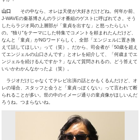
山口
その中なら、オレは天使が大好きだけどね。何年か前、
J-WAVEの秦基博さんのラジオ番組のゲストに呼ばれてさ。そう
したらラジオ局の上層部が「童貞を出すな」と怒ったらしい
の。“独り”をテーマにした特集でコメントを頼まれたんだけど、
なんと「童貞」がNGワードらしく、全部「エンジェルに置き換
えて話してほしい」って（笑）。だから、司会者が「50歳を超え
てエンジェルの山口さんです」とオレを紹介して、「何歳までエ
ンジェルを続けるんですか？」なんて質問されるの。どう答えて
いいかわかんなかったよ（笑）。
ラジオだけじゃなくてテレビ出演の話とかもくるんだけど、オ
レの場合、スタッフと会うと「童貞っぽくない」って言われて断
られることが多い。世の中のイメージ通りの童貞像がほしいんだ
ろうね。つまらないね。