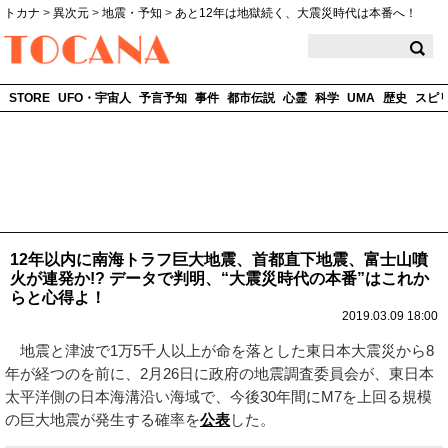
トカナ
>
異次元
>
地震・予知
>
あと12年は地獄続く、大震災時代は本番へ！
TOCANA
STORE
UFO・宇宙人
予言予知
事件
都市伝説
心霊
科学
UMA
歴史
スピ
12年以内に南海トラフ巨大地震、首都直下地震、富士山噴
火が連発か!? データで判明、“大震災時代の本番”はこれか
らと心得よ！
2019.03.09 18:00
地震と津波で1万5千人以上が命を落とした東日本大震災から8
年が経つのを前に、2月26日に政府の地震調査委員会が、東日本
太平洋側の日本海溝沿い海域で、今後30年間にM7を上回る規模
の巨大地震が発生する確率を
公表
した。