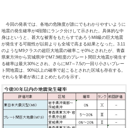
今回の発表では、各地の危険度が誰にでもわかりやすいように
地震の発生確率が4段階にランク分けして示された。具体的な中
身はというと、甚大な被害をもたらすであろうM8級の巨大地震
が発生する可能性が以前よりも全域で高まる結果となった。3.11
のようなM9クラスの超巨大地震の確率こそ0%とされたが、青森
県東方沖から宮城県沖でM7.9程度のプレート間巨大地震が発生す
る確率は最大30%とされ、さらにM7～7.5の一回り小さいプレー
ト間地震は、90%以上の確率で起こるとされた区域も存在する。
それらを筆者が表にまとめたものを示す。