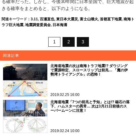
る確率だった。しかし、今後30年間に日本全国で、巨大地震が起
きる確率をまとめると、以下のようになる。
関連キーワード：
3.11
,
百瀬直也
,
東日本大震災
,
富士山噴火
,
首都直下地震
,
南海ト
ラフ巨大地震
,
地震調査委員会
,
日本海溝
1
2
3
関連記事
北海道地震の次は南海トラフ地震!? ダウジング
で震源特定、スロースリップは前兆… 「魔の伊
勢湾トライアングル」の恐怖！
2019.02.25 16:00
北海道地震「7つの前兆と予知」とは!? 磁石の落
下、ハムスターの異常… 次は3月21日前後のス
ーパームーンに注意！
2019.02.24 10:00