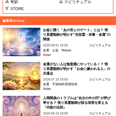
奇妙
スピリチュアル
STORE
編集部pickup
お盆に開く「あの世とのゲート」とは？ 悟
り系霊能師が明かす“先祖霊・供養・金運”の
関係
2026.08.01 18:00
スピリチュアル
金運
お盆
Maaya
Aslan
金運がない人は無意識にやっている！？ 悟
り系霊能師が明かす「お金に嫌われる人」の
共通点
2026.07.10 18:00
スピリチュアル
金運
宇宙純粋意識領域
Aslan
人間関係のトラブルは“自分の中の凹”が呼び
寄せる？ 悟り系霊能師が語る現実を変える
「内面の法則」
2026.06.19 18:00
スピリチュアル