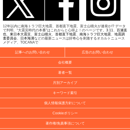
12年以内に南海トラフ巨大地震、首都直下地震、富士山噴火が連発か!? データ
で判明、“大震災時代の本番”はこれからと心得よ！のページです。
3.11
、
百瀬直
也
、
東日本大震災
、
富士山噴火
、
首都直下地震
、
南海トラフ巨大地震
、
地震調
査委員会
、
日本海溝
などの最新ニュースは好奇心を刺激するオカルトニュース
メディア、TOCANAで
記事へのお問い合わせ
広告のお問い合わせ
会社概要
著者一覧
月別アーカイブ
キーワード索引
個人情報保護方針について
Cookieポリシー
著作権/免責事項について