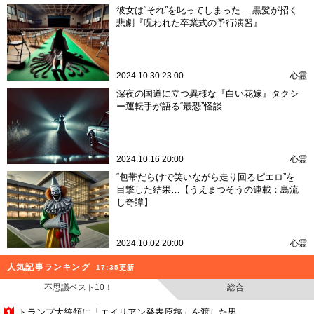
彼女は“それ”を叱ってしまった… 黒髪が招く
悲劇『呪われた卒業式の予行演習』
2024.10.30 23:00
心霊
深夜の国道に立つ異様な『白い花嫁』タクシ
ー運転手が語る“最恐”怪談
2024.10.16 20:00
心霊
“包帯だらけで笑いながら走り回るピエロ”を
目撃した結果…【うえまつそうの連載：島流
し奇譚】
2024.10.02 20:00
心霊
人気記事ランキング
17:35更新
不思議ベスト10！
総合
トランプ大統領に「エイリアン発表原稿」を渡した男