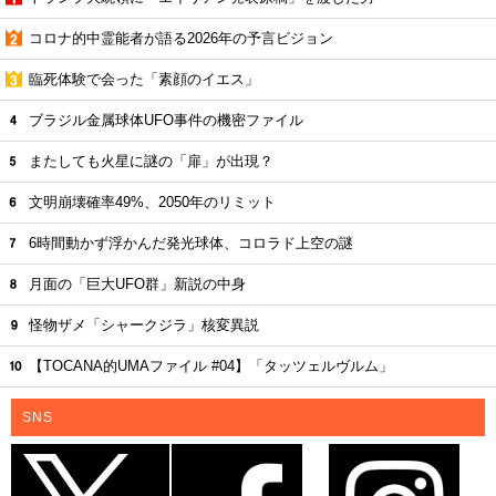
コロナ的中霊能者が語る2026年の予言ビジョン
臨死体験で会った「素顔のイエス」
ブラジル金属球体UFO事件の機密ファイル
またしても火星に謎の「扉」が出現？
文明崩壊確率49%、2050年のリミット
6時間動かず浮かんだ発光球体、コロラド上空の謎
月面の「巨大UFO群」新説の中身
怪物ザメ「シャークジラ」核変異説
【TOCANA的UMAファイル #04】「タッツェルヴルム」
SNS