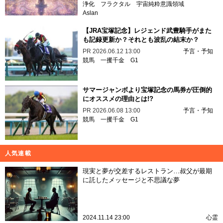
浄化
フラクタル
宇宙純粋意識領域
Aslan
【JRA宝塚記念】レジェンド武豊騎手がまた
も記録更新か？それとも波乱の結末か？
PR
2026.06.12 13:00
予言・予知
競馬
一攫千金
G1
サマージャンボより宝塚記念の馬券が圧倒的
にオススメの理由とは!?
PR
2026.06.08 13:00
予言・予知
競馬
一攫千金
G1
人気連載
現実と夢が交差するレストラン…叔父が最期
に託したメッセージと不思議な夢
2024.11.14 23:00
心霊