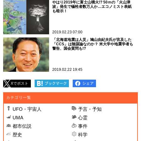
やはり2019年に富士山噴火!? 50ｍの「火山津
波」発生で犠牲者数万人か…エコノミスト表紙
も暗示！
2019.02.23 07:00
「北海道地震は人災」鳩山由紀夫氏が言及した
「CCS」は陰謀論なのか？ 米大学や地震学者も
警告、国会質問も!?
2019.02.22 19:45
Xでポスト
カテゴリ一覧
UFO・宇宙人
予言・予知
UMA
心霊
都市伝説
事件
歴史
科学