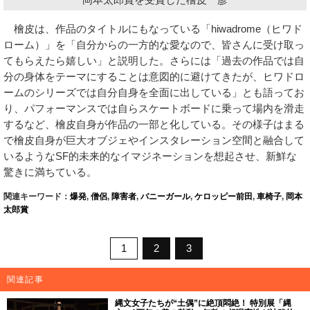
檜皮は、作品のタイトルにもなっている「hiwadrome（ヒワド
ローム）」を「自分からの一方的な愛なので、皆さんに受け取っ
てもらえたら嬉しい」と説明した。さらには「過去の作品では自
分の身体をテーマにすることは意図的に避けてきたが、ヒワドロ
ームのシリーズでは自分自身を全面に出している」とも語ってお
り、パフォーマンスでは自らスケートボードに乗って場内を滑走
するなど、檜皮自身が作品の一部と化している。その様子はまる
で檜皮自身が巨大オブジェやインスタレーション空間と融合して
いるようなSF的未来的なイマジネーションを想起させ、新鮮な
驚きに満ちている。
関連キーワード：
爆発
,
僧侶
,
障害者
,
バニーガール
,
ケロッピー前田
,
車椅子
,
岡本
太郎賞
1
2
3
関連記事
縄文女子たちが“土偶”に絶頂悶絶！ 特別展「縄