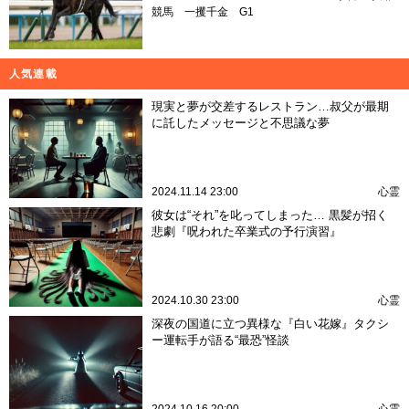
競馬
一攫千金
G1
人気連載
現実と夢が交差するレストラン…叔父が最期
に託したメッセージと不思議な夢
2024.11.14 23:00
心霊
彼女は“それ”を叱ってしまった… 黒髪が招く
悲劇『呪われた卒業式の予行演習』
2024.10.30 23:00
心霊
深夜の国道に立つ異様な『白い花嫁』タクシ
ー運転手が語る“最恐”怪談