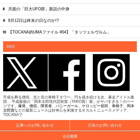
月面の「巨大UFO群」新説の中身
8月12日は終末の日なのか!?
【TOCANA的UMAファイル #04】「タッツェルヴルム」
SNS
平成を葬る僧侶、光と音の車椅子タワー、円を描き続ける女、暴走アイドル集
団… 平成最後の「岡本太郎現代芸術賞（TARO賞）展」がヤバすぎる！のペー
ジです。
爆発
、
僧侶
、
障害者
、
バニーガール
、
ケロッピー前田
、
車椅子
、
岡本
太郎賞
などの最新ニュースは好奇心を刺激するオカルトニュースメディア、
TOCANAで
記事へのお問い合わせ
広告のお問い合わせ
会社概要