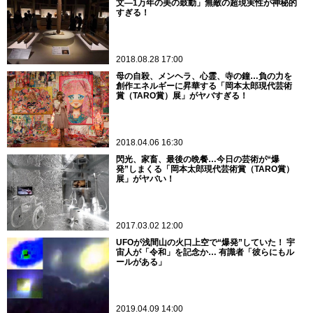
文―1万年の美の鼓動」無敵の超現実性が神秘的
すぎる！
2018.08.28 17:00
母の自殺、メンヘラ、心霊、寺の鐘…負の力を
創作エネルギーに昇華する「岡本太郎現代芸術
賞（TARO賞）展」がヤバすぎる！
2018.04.06 16:30
閃光、家畜、最後の晩餐…今日の芸術が“爆
発”しまくる「岡本太郎現代芸術賞（TARO賞）
展」がヤバい！
2017.03.02 12:00
UFOが浅間山の火口上空で“爆発”していた！ 宇
宙人が「令和」を記念か… 有識者「彼らにもル
ールがある」
2019.04.09 14:00