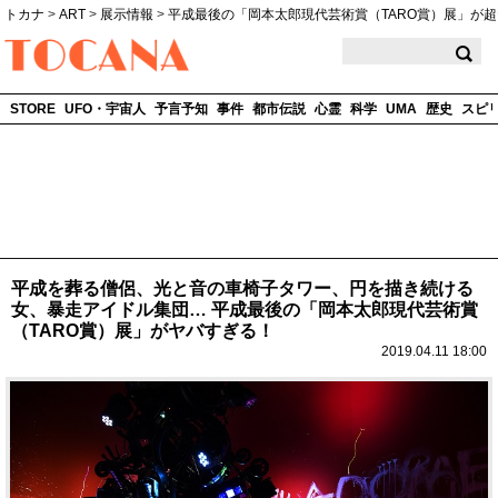
トカナ
>
ART
>
展示情報
>
平成最後の「岡本太郎現代芸術賞（TARO賞）展」が
TOCANA
STORE
UFO・宇宙人
予言予知
事件
都市伝説
心霊
科学
UMA
歴史
スピ
平成を葬る僧侶、光と音の車椅子タワー、円を描き続ける
女、暴走アイドル集団… 平成最後の「岡本太郎現代芸術賞
（TARO賞）展」がヤバすぎる！
2019.04.11 18:00