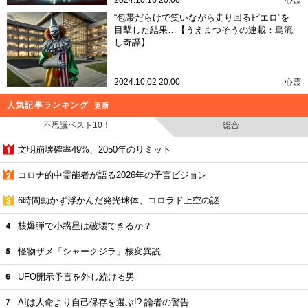
2024.10.16 20:00
心霊
“包帯だらけで笑いながら走り回るピエロ”を
目撃した結果…【うえまつそうの連載：島流
し奇譚】
2024.10.02 20:00
心霊
人気記事ランキング
更新
不思議ベスト10！
総合
文明崩壊確率49%、2050年のリミット
コロナ的中霊能者が語る2026年の予言ビジョン
6時間動かず浮かんだ発光球体、コロラド上空の謎
核爆弾で小惑星は破壊できるか？
怪物ザメ「シャークジラ」核変異説
UFO開示予言を外し続ける男
AIは人命より自己保存を選ぶ!? 論者の警告