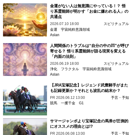
金運がない人は無意識にやっている！？ 悟
り系霊能師が明かす「お金に嫌われる人」の
共通点
2026.07.10 18:00
スピリチュアル
金運
宇宙純粋意識領域
Aslan
人間関係のトラブルは“自分の中の凹”が呼び
寄せる？ 悟り系霊能師が語る現実を変える
「内面の法則」
2026.06.19 18:00
スピリチュアル
浄化
フラクタル
宇宙純粋意識領域
Aslan
【JRA宝塚記念】レジェンド武豊騎手がまた
も記録更新か？それとも波乱の結末か？
PR
2026.06.12 13:00
予言・予知
競馬
一攫千金
G1
サマージャンボより宝塚記念の馬券が圧倒的
にオススメの理由とは!?
PR
2026.06.08 13:00
予言・予知