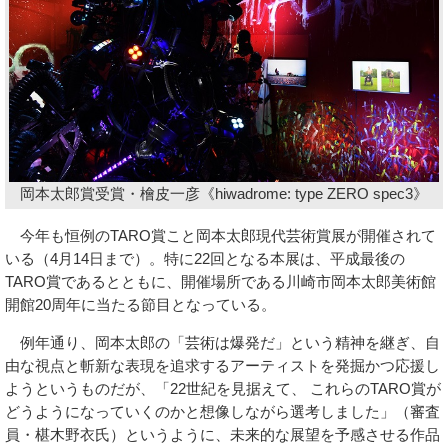
岡本太郎賞受賞・檜皮一彦《hiwadrome: type ZERO spec3》
今年も恒例のTARO賞こと岡本太郎現代芸術賞展が開催されて
いる（4月14日まで）。特に22回となる本展は、平成最後の
TARO賞であるとともに、開催場所である川崎市岡本太郎美術館
開館20周年に当たる節目となっている。
例年通り、岡本太郎の「芸術は爆発だ」という精神を継ぎ、自
由な視点と斬新な表現を追求するアーティストを発掘かつ応援し
ようというものだが、「22世紀を見据えて、 これらのTARO賞が
どうようになっていくのかと想像しながら選考しました」（審査
員・椹木野衣氏）というように、未来的な展望を予感させる作品