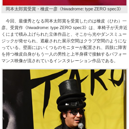
岡本太郎賞受賞・檜皮一彦《hiwadrome: type ZERO spec3》
今回、最優秀となる岡本太郎賞を受賞したのは檜皮（ひわ）一
彦。受賞作《hiwadrome: type ZERO spec3》は、車椅子が天井近
くにまで積み上げられた立体作品と、そこから光やダンスミュー
ジックが発せられ、遮蔽された展示空間はクラブ空間のようにな
っている。壁面にはいくつものモニターが配置され、四肢に障害
を持つ檜皮自身がもう一人の男性と上半身裸で接触するパフォー
マンス映像が流されているインスタレーション作品である。