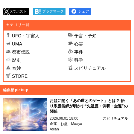
Xでポスト
カテゴリ一覧
UFO・宇宙人
予言・予知
UMA
心霊
都市伝説
事件
歴史
科学
奇妙
スピリチュアル
STORE
編集部pickup
お盆に開く「あの世とのゲート」とは？ 悟
り系霊能師が明かす“先祖霊・供養・金運”の
関係
2026.08.01 18:00
スピリチュアル
金運
お盆
Maaya
Aslan