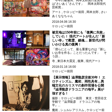
「今年の最優秀、岡本太郎賞の受賞者
は“さいあく”さんです」 岡本太郎現代
芸術賞...
アート
ケロッピー前田
岡本太郎
さい
あくななちゃん
2018.04.06 16:30
ケロッピー前田
被災地は150年前にも「復興に失敗」
していた！ 現代アートが生んだ「新
しい寺」で慰霊、鎮魂… 新世代が問
いかける真の復興！
「僕らにとって、最も重要なのは『新し
いお寺を作る』ことだったんです」 そ
う語...
寺
東日本大震災
復興
現代アート
2018.01.16 16:00
ケロッピー前田
【展示情報】澁澤龍彦没後30年！ エ
ロティシズム、魔術、両性具有…異
端文化のカリスマの創作現場を公開
『澁澤龍彦ドラコニアの地平』展が
強すぎる！
撮影：ケロッピー前田 東京・世田谷文
学館で『澁澤龍彦 ドラコニアの地
平』...
魔術
シュルレアリスム
ケロッピー前