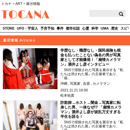
トカナ
>
ART
>
展示情報
TOCANA
STORE
UFO・宇宙人
予言予知
事件
都市伝説
心霊
科学
UMA
歴史
スピ
展示情報 Articles
学歴なし・職歴なし・国民保険も税
金も払ったことない偽名の男が写真
家として才能爆発！「扇情カメラマ
ン」酒井よし彦インタビュー
SNSで排除された写真を展示する『私
たちは消された展』の主催者であり、
「扇...
沖縄
写真家
吉原
カメラマン
2021.11.21 16:00
松本祐貴
詐欺師→ホスト→闇金→写真家に転
身した男、一体なぜ!? 「扇情カメラ
マン」酒井よし彦が波乱万丈すぎる
半生を語る！
SNSで排除された写真を展示する『私
たちは消された展』の主催者であり、