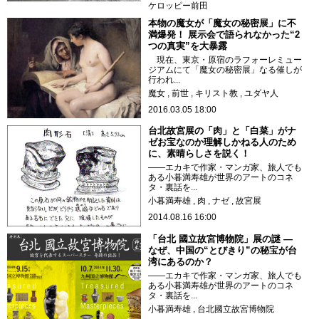
ケロッピー前田
本物の魔女が「魔女の秘密展」に不
満爆発！ 展示会で語られなかった“2
つの真実”を大暴露
現在、東京・原宿のラフォーレミュー
ジアムにて「魔女の秘密展」なる催しが
行われ...
魔女
前世
キリスト教
ユダヤ人
2016.03.05 18:00
台北故宮展の「肉」と「白菜」がナ
ゼお宝なのか理解しかねる人のため
に、素晴らしさを説く！
――エカキで作家・マンガ家、旅人でも
ある小暮満寿雄が世界のアートのコネ
タ・裏話を...
小暮満寿雄
肉
ナゼ
故宮展
2014.08.16 16:00
「台北 國立故宮博物院」展の謎 ―
なぜ、中国の“とびきり”の秘宝が台
湾にあるのか？
――エカキで作家・マンガ家、旅人でも
ある小暮満寿雄が世界のアートのコネ
タ・裏話を...
小暮満寿雄
台北國立故宮博物院