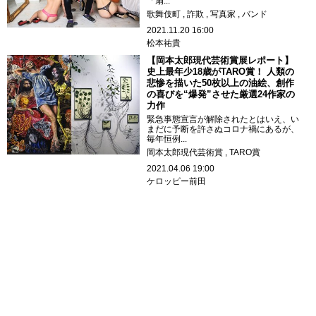
「扇...
歌舞伎町
詐欺
写真家
バンド
2021.11.20 16:00
松本祐貴
【岡本太郎現代芸術賞展レポート】
史上最年少18歳がTARO賞！ 人類の
悲惨を描いた50枚以上の油絵、創作
の喜びを“爆発”させた厳選24作家の
力作
緊急事態宣言が解除されたとはいえ、い
まだに予断を許さぬコロナ禍にあるが、
毎年恒例...
岡本太郎現代芸術賞
TARO賞
2021.04.06 19:00
ケロッピー前田