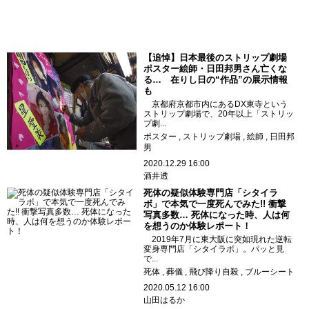
【追悼】日本最後のストリップ劇場
ポスター絵師・日田邦男さん亡くな
る… 在りし日の“作品”の展示情報
も
京都府京都市内にあるDX東寺という
ストリップ劇場で、20年以上「ストリッ
プ劇...
ポスター
ストリップ劇場
絵師
日田邦
男
2020.12.29 16:00
酒井透
死体の疑似体験専門店「シタイラ
ボ」で本気で一度死んでみた!! 衝撃
写真多数… 死体になった時、人は何
を想うのか体験レポート！
2019年7月に東大阪に突如現れた逆転
変身専門店「シタイラボ」。パッと見
で...
死体
葬儀
飛び降り自殺
ブルーシート
2020.05.12 16:00
山田はるか