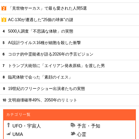
「見世物サーカス」で最も愛された人間5選
AC-130が遭遇した"25個の球体"の謎
5000人調査「不思議な体験」の実態
AI設計ウイルス16種が細胞を殺した衝撃
コロナ的中霊能者が語る2026年の予言ビジョン
トランプ大統領に「エイリアン発表原稿」を渡した男
臨死体験で会った「素顔のイエス」
19世紀のフリークショー出演者たちの実態
文明崩壊確率49%、2050年のリミット
カテゴリ一覧
UFO・宇宙人
予言・予知
UMA
心霊