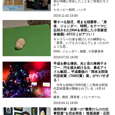
習が沖縄に存在したことをご存知だろう
か？ ...
ケロッピー前田
ハジチ
2019.11.02 15:00
寝そべる胎児、埋まる頭蓋骨…「身
体、ジェンダー、時間」をテーマに
忘却されたDNAを表現した小宮麻吏
奈個展[ -ATCG ] がアツい！
ギャラリーの扉を開けたその瞬間から、
「異界」にでも入り込んでしまったかの
ような思...
DNA
ジェンダー
個展
小宮麻吏奈
2019.07.01 16:00
平成を葬る僧侶、光と音の車椅子タ
ワー、円を描き続ける女、暴走アイ
ドル集団… 平成最後の「岡本太郎現
代芸術賞（TARO賞）展」がヤバすぎ
る！
今年も恒例のTARO賞こと岡本太郎現
代芸術賞展が開催されている（4月14
日...
爆発
僧侶
障害者
バニーガール
2019.04.11 18:00
推理作家・折原一の“骸骨だらけの仕
事部屋”を完全再現！ 暗黒画家・石田