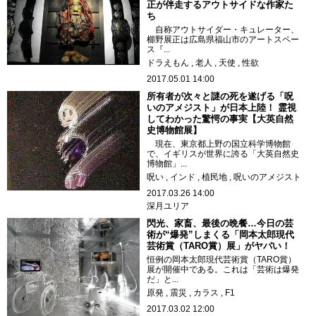
正が伴走するアウトサイドな作家た
ち
自称アウトサイダー・キュレーター、
櫛野展正は広島県福山市のアートスペー
ス『...
ドラえもん
老人
天使
性欲
2017.05.01 14:00
所有者が次々と謎の死を遂げる「呪
いのアメジスト」が日本上陸！ 霊視
してわかった驚愕の事実【大英自然
史博物館展】
現在、東京都上野の国立科学博物館
で、イギリスが世界に誇る「大英自然史
博物館」...
呪い
インド
植民地
呪いのアメジスト
2017.03.26 14:00
深月ユリア
閃光、家畜、最後の晩餐…今日の芸
術が“爆発”しまくる「岡本太郎現代
芸術賞（TARO賞）展」がヤバい！
恒例の岡本太郎現代芸術賞（TARO賞）
展が開催中である。これは「芸術は爆発
だ」と...
原発
震災
カラス
F1
2017.03.02 12:00