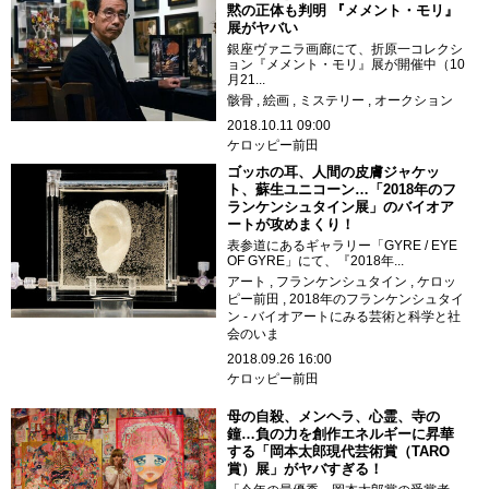
黙の正体も判明 『メメント・モリ』
展がヤバい
銀座ヴァニラ画廊にて、折原一コレクシ
ョン『メメント・モリ』展が開催中（10
月21...
骸骨
絵画
ミステリー
オークション
2018.10.11 09:00
ケロッピー前田
ゴッホの耳、人間の皮膚ジャケッ
ト、蘇生ユニコーン…「2018年のフ
ランケンシュタイン展」のバイオア
ートが攻めまくり！
表参道にあるギャラリー「GYRE / EYE
OF GYRE」にて、『2018年...
アート
フランケンシュタイン
ケロッ
ピー前田
2018年のフランケンシュタイ
ン - バイオアートにみる芸術と科学と社
会のいま
2018.09.26 16:00
ケロッピー前田
母の自殺、メンヘラ、心霊、寺の
鐘…負の力を創作エネルギーに昇華
する「岡本太郎現代芸術賞（TARO
賞）展」がヤバすぎる！