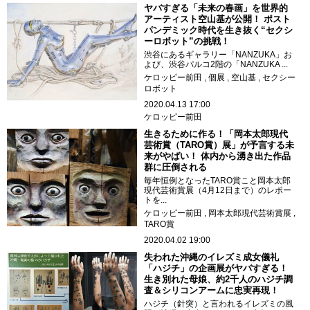
ヤバすぎる「未来の春画」を世界的
アーティスト空山基が公開！ ポスト
パンデミック時代を生き抜く“セクシ
ーロボット”の挑戦！
渋谷にあるギャラリー「NANZUKA」お
よび、渋谷パルコ2階の「NANZUKA ...
ケロッピー前田
個展
空山基
セクシー
ロボット
2020.04.13 17:00
ケロッピー前田
生きるために作る！「岡本太郎現代
芸術賞（TARO賞）展」が予言する未
来がやばい！ 体内から湧き出た作品
群に圧倒される
毎年恒例となったTARO賞こと岡本太郎
現代芸術賞展（4月12日まで）のレポー
トを...
ケロッピー前田
岡本太郎現代芸術賞展
TARO賞
2020.04.02 19:00
失われた沖縄のイレズミ成女儀礼
「ハジチ」の企画展がヤバすぎる！
生き別れた母娘、約2千人のハジチ調
査＆シリコンアームに忠実再現！
ハジチ（針突）と言われるイレズミの風