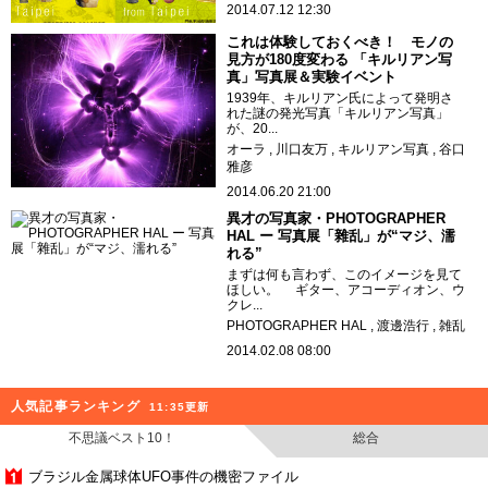
2014.07.12 12:30
これは体験しておくべき！ モノの
見方が180度変わる 「キルリアン写
真」写真展＆実験イベント
1939年、キルリアン氏によって発明さ
れた謎の発光写真「キルリアン写真」
が、20...
オーラ
川口友万
キルリアン写真
谷口
雅彦
2014.06.20 21:00
異才の写真家・PHOTOGRAPHER
HAL ー 写真展「雜乱」が“マジ、濡
れる”
まずは何も言わず、このイメージを見て
ほしい。 ギター、アコーディオン、ウ
クレ...
PHOTOGRAPHER HAL
渡邊浩行
雑乱
2014.02.08 08:00
人気記事ランキング
11:35更新
不思議ベスト10！
総合
ブラジル金属球体UFO事件の機密ファイル