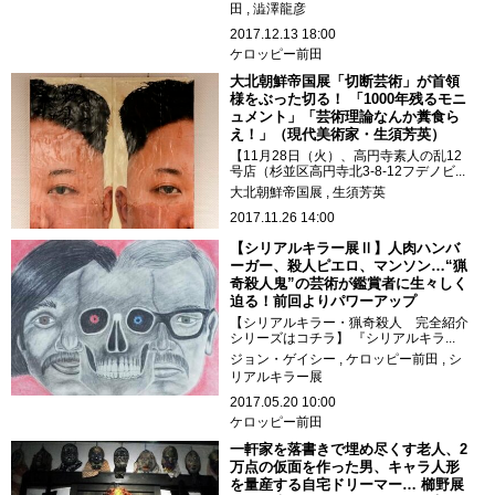
田
澁澤龍彦
2017.12.13 18:00
ケロッピー前田
大北朝鮮帝国展「切断芸術」が首領
様をぶった切る！ 「1000年残るモニ
ュメント」「芸術理論なんか糞食ら
え！」（現代美術家・生須芳英）
【11月28日（火）、高円寺素人の乱12
号店（杉並区高円寺北3-8-12フデノビ...
大北朝鮮帝国展
生須芳英
2017.11.26 14:00
【シリアルキラー展Ⅱ】人肉ハンバ
ーガー、殺人ピエロ、マンソン…“猟
奇殺人鬼”の芸術が鑑賞者に生々しく
迫る！前回よりパワーアップ
【シリアルキラー・猟奇殺人 完全紹介
シリーズはコチラ】 『シリアルキラ...
ジョン・ゲイシー
ケロッピー前田
シ
リアルキラー展
2017.05.20 10:00
ケロッピー前田
一軒家を落書きで埋め尽くす老人、2
万点の仮面を作った男、キャラ人形
を量産する自宅ドリーマー… 櫛野展