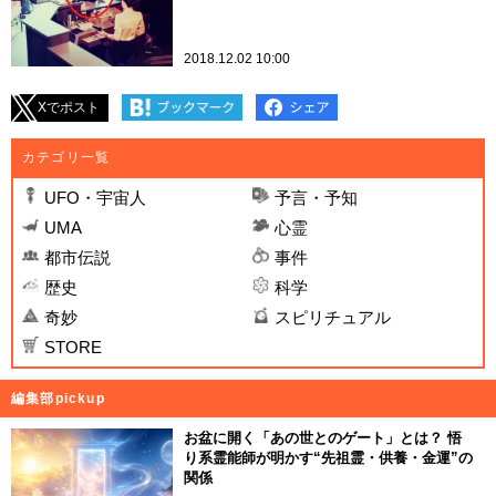
2018.12.02 10:00
Xでポスト
カテゴリ一覧
UFO・宇宙人
予言・予知
UMA
心霊
都市伝説
事件
歴史
科学
奇妙
スピリチュアル
STORE
編集部pickup
お盆に開く「あの世とのゲート」とは？ 悟
り系霊能師が明かす“先祖霊・供養・金運”の
関係