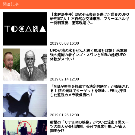
関連記事
【未解決事件】謎の死&失踪を遂げた世界のUFO
研究家7人！ 不自然な交通事故、フリーエネルギ
ー発明直後、墜落現場で…
2019.05.08 16:00
UFOが池の水をぜんぶ抜く現場を目撃！ 米軍最
強の超能力者インゴ・スワンとMIBの超絶UFO
体験がスゴい！
2019.02.14 12:00
「MIBが男性を拉致する決定的瞬間」が激撮され
る！ 謎の光線でターゲットを制止… FBIも押収
した監視カメラ映像流出！
2019.01.26 12:00
衝撃の「リアルMIB映像」がついに流出!! 黒スー
ツの白人が会社訪問、受付で異常行動…宇宙人
調査か!?