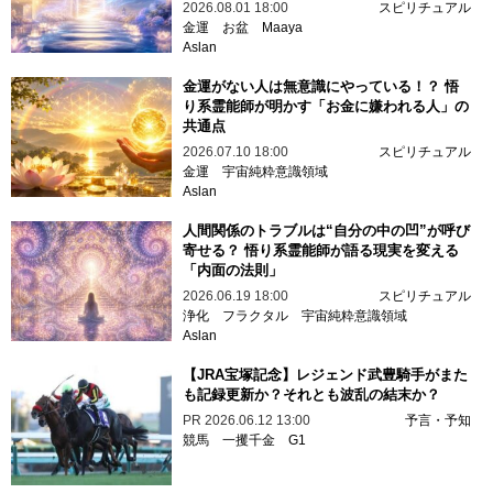
2026.08.01 18:00
スピリチュアル
金運
お盆
Maaya
Aslan
金運がない人は無意識にやっている！？ 悟
り系霊能師が明かす「お金に嫌われる人」の
共通点
2026.07.10 18:00
スピリチュアル
金運
宇宙純粋意識領域
Aslan
人間関係のトラブルは“自分の中の凹”が呼び
寄せる？ 悟り系霊能師が語る現実を変える
「内面の法則」
2026.06.19 18:00
スピリチュアル
浄化
フラクタル
宇宙純粋意識領域
Aslan
【JRA宝塚記念】レジェンド武豊騎手がまた
も記録更新か？それとも波乱の結末か？
PR
2026.06.12 13:00
予言・予知
競馬
一攫千金
G1