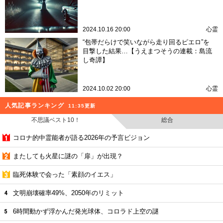
2024.10.16 20:00
心霊
“包帯だらけで笑いながら走り回るピエロ”を
目撃した結果…【うえまつそうの連載：島流
し奇譚】
2024.10.02 20:00
心霊
人気記事ランキング
11:35更新
不思議ベスト10！
総合
コロナ的中霊能者が語る2026年の予言ビジョン
またしても火星に謎の「扉」が出現？
臨死体験で会った「素顔のイエス」
文明崩壊確率49%、2050年のリミット
6時間動かず浮かんだ発光球体、コロラド上空の謎