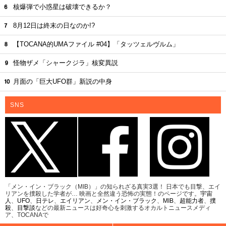
核爆弾で小惑星は破壊できるか？
8月12日は終末の日なのか!?
【TOCANA的UMAファイル #04】「タッツェルヴルム」
怪物ザメ「シャークジラ」核変異説
月面の「巨大UFO群」新説の中身
SNS
「メン・イン・ブラック（MIB）」の知られざる真実3選！ 日本でも目撃、エイ
リアンを撲殺した学者が… 映画と全然違う恐怖の実態！のページです。
宇宙
人
、
UFO
、
日テレ
、
エイリアン
、
メン・イン・ブラック
、
MIB
、
超能力者
、
撲
殺
、
目撃談
などの最新ニュースは好奇心を刺激するオカルトニュースメディ
ア、TOCANAで