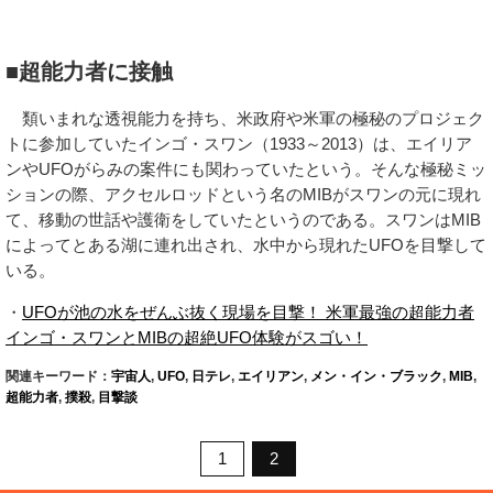
■超能力者に接触
類いまれな透視能力を持ち、米政府や米軍の極秘のプロジェク
トに参加していたインゴ・スワン（1933～2013）は、エイリア
ンやUFOがらみの案件にも関わっていたという。そんな極秘ミッ
ションの際、アクセルロッドという名のMIBがスワンの元に現れ
て、移動の世話や護衛をしていたというのである。スワンはMIB
によってとある湖に連れ出され、水中から現れたUFOを目撃して
いる。
・
UFOが池の水をぜんぶ抜く現場を目撃！ 米軍最強の超能力者
インゴ・スワンとMIBの超絶UFO体験がスゴい！
関連キーワード：
宇宙人
,
UFO
,
日テレ
,
エイリアン
,
メン・イン・ブラック
,
MIB
,
超能力者
,
撲殺
,
目撃談
1
2