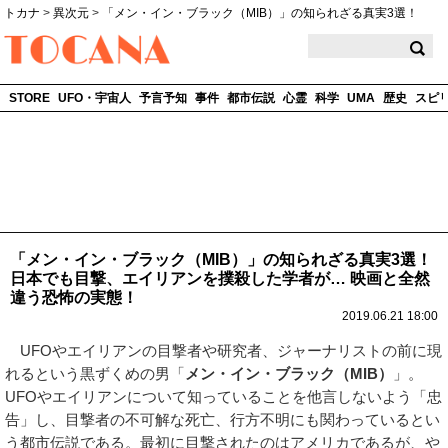
トカナ
>
異次元
>
「メン・イン・ブラック（MIB）」の知られざる真実3選！
TOCANA
STORE
UFO・宇宙人
予言予知
事件
都市伝説
心霊
科学
UMA
歴史
スピ
「メン・イン・ブラック（MIB）」の知られざる真実3選！
日本でも目撃、エイリアンを撲殺した学者が… 映画と全然
違う恐怖の実態！
2019.06.21 18:00
UFOやエイリアンの目撃者や研究者、ジャーナリストの前に現
れるという黒ずくめの男「
メン・イン・ブラック（MIB）
」。
UFOやエイリアンについて知っていることを他言しないよう「忠
告」し、目撃者の不可解な死亡、行方不明にも関わっているとい
う都市伝説である。最初に目撃されたのはアメリカであるが、や