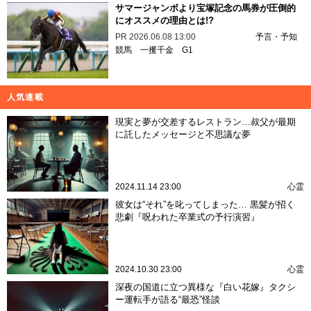
サマージャンボより宝塚記念の馬券が圧倒的
にオススメの理由とは!?
PR
2026.06.08 13:00
予言・予知
競馬
一攫千金
G1
人気連載
現実と夢が交差するレストラン…叔父が最期
に託したメッセージと不思議な夢
2024.11.14 23:00
心霊
彼女は“それ”を叱ってしまった… 黒髪が招く
悲劇『呪われた卒業式の予行演習』
2024.10.30 23:00
心霊
深夜の国道に立つ異様な『白い花嫁』タクシ
ー運転手が語る“最恐”怪談