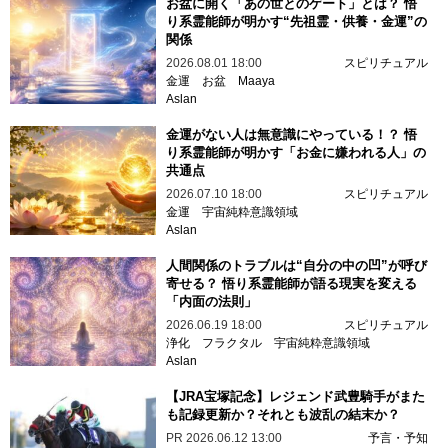
お盆に開く「あの世とのゲート」とは？ 悟
り系霊能師が明かす“先祖霊・供養・金運”の
関係
2026.08.01 18:00
スピリチュアル
金運
お盆
Maaya
Aslan
金運がない人は無意識にやっている！？ 悟
り系霊能師が明かす「お金に嫌われる人」の
共通点
2026.07.10 18:00
スピリチュアル
金運
宇宙純粋意識領域
Aslan
人間関係のトラブルは“自分の中の凹”が呼び
寄せる？ 悟り系霊能師が語る現実を変える
「内面の法則」
2026.06.19 18:00
スピリチュアル
浄化
フラクタル
宇宙純粋意識領域
Aslan
【JRA宝塚記念】レジェンド武豊騎手がまた
も記録更新か？それとも波乱の結末か？
PR
2026.06.12 13:00
予言・予知