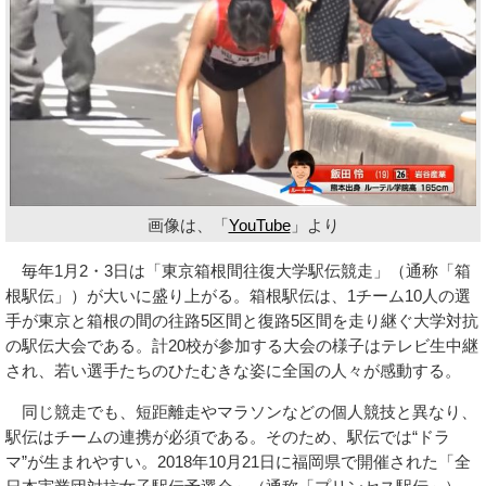
画像は、「
YouTube
」より
毎年1月2・3日は「東京箱根間往復大学駅伝競走」（通称「箱
根駅伝」）が大いに盛り上がる。箱根駅伝は、1チーム10人の選
手が東京と箱根の間の往路5区間と復路5区間を走り継ぐ大学対抗
の駅伝大会である。計20校が参加する大会の様子はテレビ生中継
され、若い選手たちのひたむきな姿に全国の人々が感動する。
同じ競走でも、短距離走やマラソンなどの個人競技と異なり、
駅伝はチームの連携が必須である。そのため、駅伝では“ドラ
マ”が生まれやすい。2018年10月21日に福岡県で開催された「全