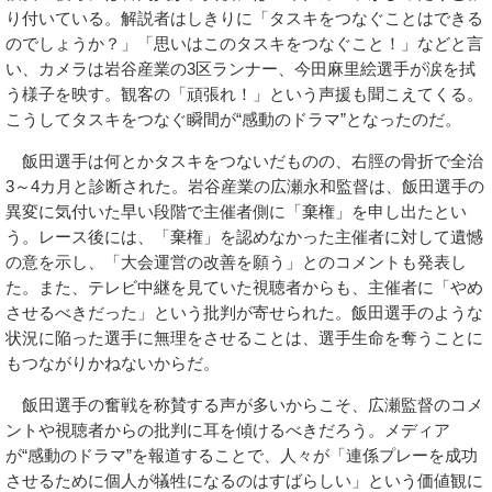
り付いている。解説者はしきりに「タスキをつなぐことはできる
のでしょうか？」「思いはこのタスキをつなぐこと！」などと言
い、カメラは岩谷産業の3区ランナー、今田麻里絵選手が涙を拭
う様子を映す。観客の「頑張れ！」という声援も聞こえてくる。
こうしてタスキをつなぐ瞬間が“感動のドラマ”となったのだ。
飯田選手は何とかタスキをつないだものの、右脛の骨折で全治
3～4カ月と診断された。岩谷産業の広瀬永和監督は、飯田選手の
異変に気付いた早い段階で主催者側に「棄権」を申し出たとい
う。レース後には、「棄権」を認めなかった主催者に対して遺憾
の意を示し、「大会運営の改善を願う」とのコメントも発表し
た。また、テレビ中継を見ていた視聴者からも、主催者に「やめ
させるべきだった」という批判が寄せられた。飯田選手のような
状況に陥った選手に無理をさせることは、選手生命を奪うことに
もつながりかねないからだ。
飯田選手の奮戦を称賛する声が多いからこそ、広瀬監督のコメ
ントや視聴者からの批判に耳を傾けるべきだろう。メディア
が“感動のドラマ”を報道することで、人々が「連係プレーを成功
させるために個人が犠牲になるのはすばらしい」という価値観に