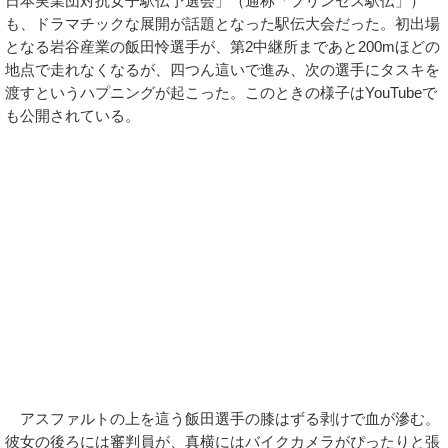
日本実業団対抗女子駅伝予選会」（通称「プリンセス駅伝」）
も、ドラマチックな展開が話題となった駅伝大会だった。初出場
となる岩谷産業の飯田怜選手が、第2中継所まであと200mほどの
地点で走れなくなるが、四つん這いで進み、次の選手にタスキを
渡すというハプニングが起こった。このときの様子はYouTubeで
も公開されている。
アスファルトの上を這う飯田選手の膝はずる剥けで血が滲む。
彼女の後ろには審判員が、真横にはバイクカメラがぴったりと張