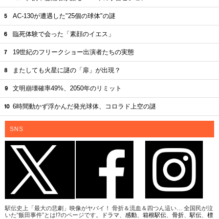
AC-130が遭遇した"25個の球体"の謎
臨死体験で会った「素顔のイエス」
19世紀のフリークショー出演者たちの実態
またしても火星に謎の「扉」が出現？
文明崩壊確率49%、2050年のリミット
6時間動かず浮かんだ発光球体、コロラド上空の謎
SNS
駅伝史上「最大の悲劇」映像がヤバイ！ 骨折＆流血＆四つん這い… 全国民が泣
いた“飯田事件”とは!?のページです。
ドラマ
、
感動
、
箱根駅伝
、
骨折
、
駅伝
、
標