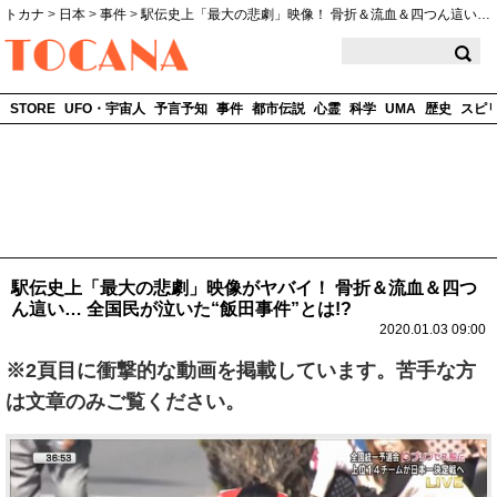
トカナ
>
日本
>
事件
>
駅伝史上「最大の悲劇」映像！ 骨折＆流血＆四つん這い…
TOCANA
STORE
UFO・宇宙人
予言予知
事件
都市伝説
心霊
科学
UMA
歴史
スピ
駅伝史上「最大の悲劇」映像がヤバイ！ 骨折＆流血＆四つ
ん這い… 全国民が泣いた“飯田事件”とは!?
2020.01.03 09:00
※2頁目に衝撃的な動画を掲載しています。苦手な方
は文章のみご覧ください。