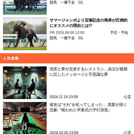
競馬
一攫千金
G1
サマージャンボより宝塚記念の馬券が圧倒的
にオススメの理由とは!?
PR
2026.06.08 13:00
予言・予知
競馬
一攫千金
G1
人気連載
現実と夢が交差するレストラン…叔父が最期
に託したメッセージと不思議な夢
2024.11.14 23:00
心霊
彼女は“それ”を叱ってしまった… 黒髪が招く
悲劇『呪われた卒業式の予行演習』
2024.10.30 23:00
心霊