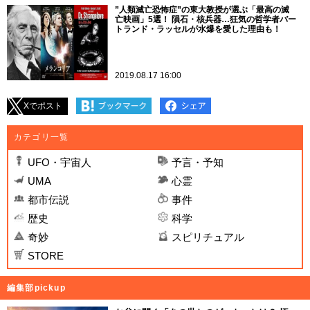
”人類滅亡恐怖症”の東大教授が選ぶ「最高の滅
亡映画」5選！ 隕石・核兵器…狂気の哲学者バー
トランド・ラッセルが水爆を愛した理由も！
2019.08.17 16:00
Xでポスト
カテゴリ一覧
UFO・宇宙人
予言・予知
UMA
心霊
都市伝説
事件
歴史
科学
奇妙
スピリチュアル
STORE
編集部pickup