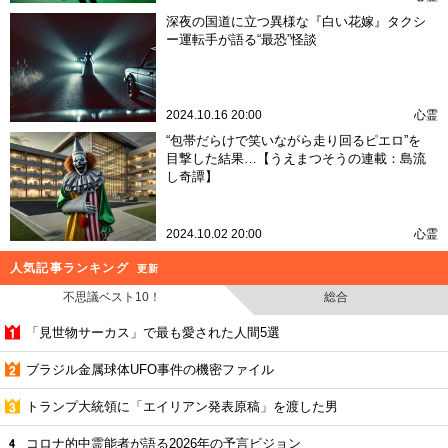
深夜の国道に立つ異様な『白い花嫁』タクシ
ー運転手が語る“最恐”怪談
2024.10.16 20:00
心霊
“包帯だらけで笑いながら走り回るピエロ”を
目撃した結果…【うえまつそうの連載：島流
し奇譚】
2024.10.02 20:00
心霊
人気記事ランキング
更新
不思議ベスト10！
総合
「見世物サーカス」で最も愛された人間5選
ブラジル金属球体UFO事件の機密ファイル
トランプ大統領に「エイリアン発表原稿」を渡した男
コロナ的中霊能者が語る2026年の予言ビジョン