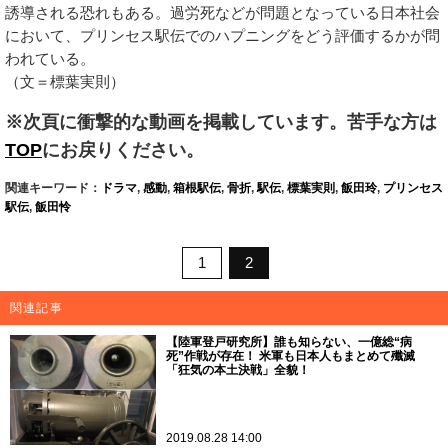
誘導される恐れもある。過労死などが問題となっている日本社会
において、プリンセス駅伝でのハプニングをどう評価するかが問
われている。
（文＝標葉実則）
※次頁に衝撃的な動画を掲載しています。苦手な方は
TOP
にお戻りください。
関連キーワード：
ドラマ
,
感動
,
箱根駅伝
,
骨折
,
駅伝
,
標葉実則
,
飯田玲
,
プリンセス
駅伝
,
飯田怜
1
2
関連記事
【陸軍登戸研究所】誰も知らない、一億総“病
死”作戦が存在！ 米軍も日本人もまとめて殲滅
「狂気の本土決戦」全貌！
2019.08.28 14:00