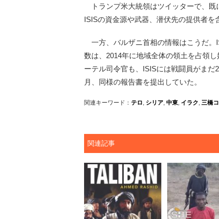
トランプ米大統領はツイッターで、既に
ISISの資金源や武器、潜伏先の提供者
一方、バルザニ首相の情報はこうだ。IS
数は、2014年に地域全体の領土を占領
ーテル司令官も、ISISには戦闘員がま
月、同様の報告書を提出していた。
関連キーワード：
テロ
,
シリア
,
中東
,
イラク
,
三橋コ
関連記事