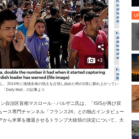
U
員を擁し、2014年に地域全体の領土を占領し始めた時の2倍に膨れ上がってい
 「Daily Mail」の記事より
自治区首相マスロール・バルザニ氏は、「ISISが再び戻
ュース専門チャンネル「フランス24」との独占インタビュー
アから米軍を撤退させるトランプ大統領の決定について、大