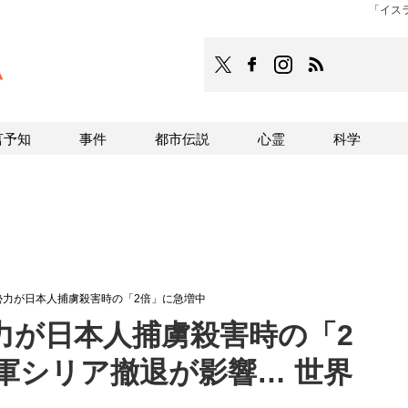
「イス
TOCANA
TOCANAのFacebookはこち
TOCANAのinstagra
TOCANAのRS
言予知
事件
都市伝説
心霊
科学
勢力が日本人捕虜殺害時の「2倍」に急増中
力が日本人捕虜殺害時の「2
軍シリア撤退が影響… 世界