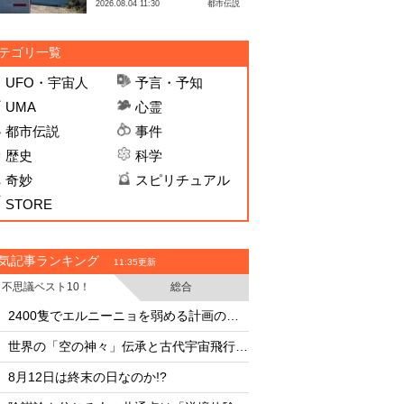
2026.08.04 11:30
都市伝説
テゴリ一覧
UFO・宇宙人
予言・予知
UMA
心霊
都市伝説
事件
歴史
科学
奇妙
スピリチュアル
STORE
気記事ランキング
11:35更新
不思議ベスト10！
総合
・
・
2400隻でエルニーニョを弱める計画の副作用
・
・
世界の「空の神々」伝承と古代宇宙飛行士説
・
・
8月12日は終末の日なのか!?
8月12日は終末の日な
・
・