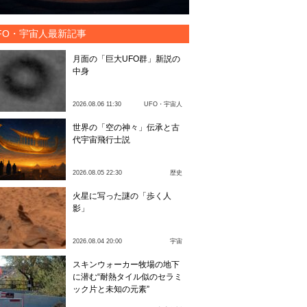
FO・宇宙人最新記事
月面の「巨大UFO群」新説の
中身
2026.08.06 11:30
UFO・宇宙人
世界の「空の神々」伝承と古
代宇宙飛行士説
2026.08.05 22:30
歴史
火星に写った謎の「歩く人
影」
2026.08.04 20:00
宇宙
スキンウォーカー牧場の地下
に潜む“耐熱タイル似のセラミ
ック片と未知の元素”