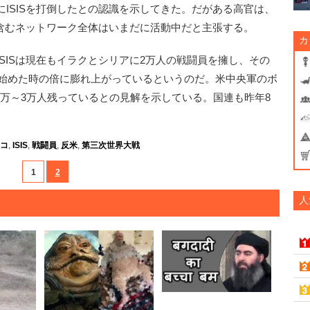
ISISを打倒したとの認識を示してきた。だがある高官は、
を含むネットワーク全体はいまだに活動中だと主張する。
カ
ISは現在もイラクとシリアに2万人の戦闘員を擁し、その
し始めた時の倍に膨れ上がっているというのだ。米中央軍のボ
だ2万～3万人残っているとの見解を示している。国連も昨年8
コ
,
ISIS
,
戦闘員
,
反米
,
第三次世界大戦
1
2
人