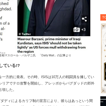
T
マスロール・バルザニ氏 「Daily Mail」の記事より
している!?
立を一方的に発表。その時、ISISは10万人の戦闘員を擁してい
クとシリアでテロ攻撃を開始し、アレッポからバグダッドの郊外
占領した。
ダディによるカリフ制の宣言により、彼らはあっという間