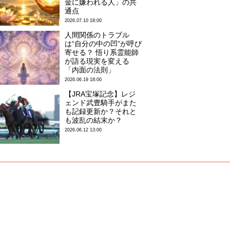
金に嫌われる人」の共
通点
2026.07.10 18:00
人間関係のトラブル
は“自分の中の凹”が呼び
寄せる？ 悟り系霊能師
が語る現実を変える
「内面の法則」
2026.06.19 18:00
【JRA宝塚記念】レジ
ェンド武豊騎手がまた
も記録更新か？それと
も波乱の結末か？
2026.06.12 13:00