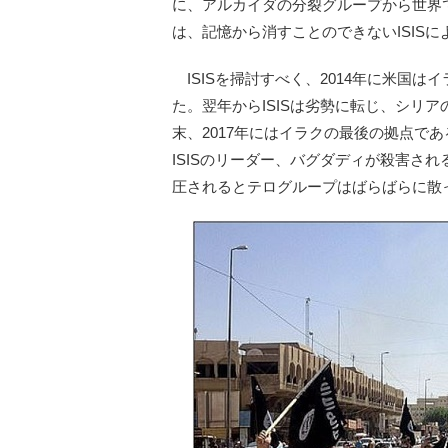
に、アルカイダの分裂グループから世界で
は、記憶から消すことのできないISIS
ISISを掃討すべく、2014年に米国
た。翌年からISISは劣勢に転じ、シリア
末、2017年にはイラクの最後の拠点で
ISISのリーダー、バグダディが殺害され
圧されるとテログループはばらばらに散