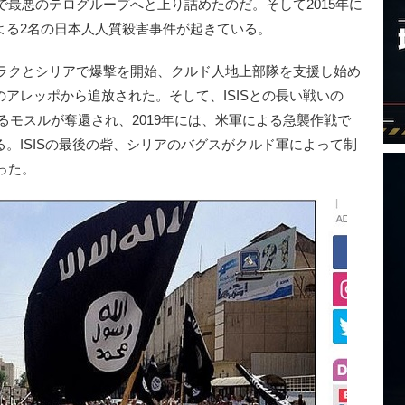
最悪のテログループへと上り詰めたのだ。そして2015年に
による2名の日本人人質殺害事件が起きている。
はイラクとシリアで爆撃を開始、クルド人地上部隊を支援し始め
のアレッポから追放された。そして、ISISとの長い戦いの
あるモスルが奪還され、2019年には、米軍による急襲作戦で
る。ISISの最後の砦、シリアのバグスがクルド軍によって制
った。