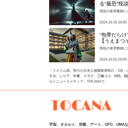
る“最恐”怪
現役の体育教師に
2024.10.16 20:00
“包帯だら
【うえまつ
現役の体育教師に
2024.10.02 20:00
「イスラム国」勢力が日本人捕虜殺害時の「2倍」に
テロ
、
シリア
、
中東
、
イラク
、
三橋ココ
、
ISIS
、
戦
ルトニュースメディア、TOCANAで
TOCANA
宇宙
、
オカルト
、
宗教
、
アート
、
UFO
、
UMA
な