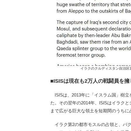
イラクのクルディスタン自治区首相
■ISISは現在も2万人の戦闘員を擁
ISISは、2013年に「イスラム国」樹
た。その翌年の2014年、ISISはイラ
まで広がる巨大な領土を短期間のうちに
イラク第2の都市モスルの占領と、バグ