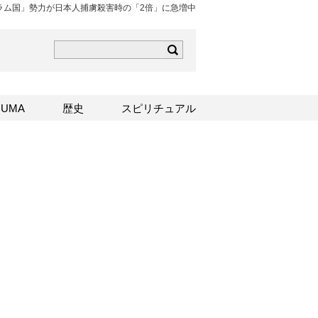
ラム国」勢力が日本人捕虜殺害時の「2倍」に急増中
ら
mはこちら
Sはこちら
UMA
歴史
スピリチュアル