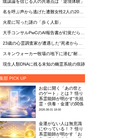
陰謀論を信じる人の共通点は「逆境体験」
陰謀論を信じる人の
・
・
名を呼ぶ声から逃げた遭難女性2人の20時間
・
・
火星に写った謎の「歩く人影」
火星に写った謎の「
・
・
大手コンサルPwCのAI報告書が幻覚だらけだった
・
・
23歳の心霊調査家が遭遇した“死者からの合図”
・
・
スキンウォーカー牧場の地下に潜む“耐熱タイル似のセラミック片と未知の元素”
・
・
現生人類DNAに残る未知の幽霊系統の痕跡
現生人類DNAに残る
集部 PICK UP
お盆に開く「あの世と
のゲート」とは？ 悟り
系霊能師が明かす“先祖
霊・供養・金運”の関係
2026.08.01 18:00
金運がない人は無意識
にやっている！？ 悟り
系霊能師が明かす「お