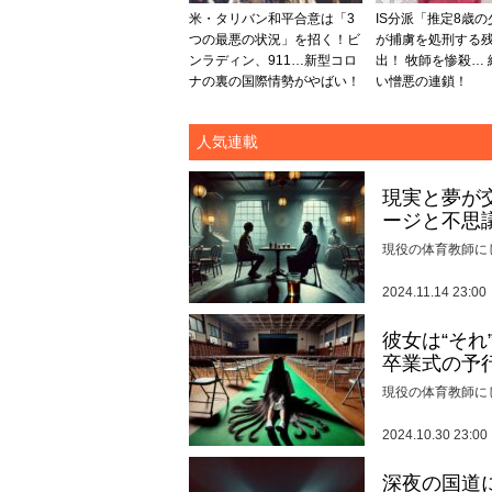
米・タリバン和平合意は「3
IS分派「推定8歳
つの最悪の状況」を招く！ビ
が捕虜を処刑する
ンラディン、911…新型コロ
出！ 牧師を惨殺…
ナの裏の国際情勢がやばい！
い憎悪の連鎖！
人気連載
現実と夢が
ージと不思
現役の体育教師に
2024.11.14 23:00
彼女は“そ
卒業式の予
現役の体育教師に
2024.10.30 23:00
深夜の国道