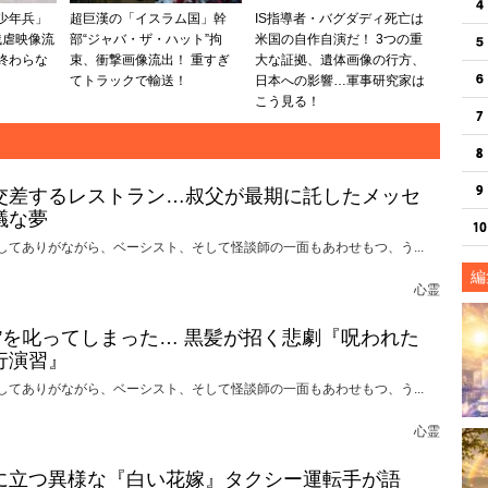
の少年兵」
超巨漢の「イスラム国」幹
IS指導者・バグダディ死亡は
残虐映像流
部“ジャバ・ザ・ハット”拘
米国の自作自演だ！ 3つの重
 終わらな
束、衝撃画像流出！ 重すぎ
大な証拠、遺体画像の行方、
てトラックで輸送！
日本への影響…軍事研究家は
こう見る！
交差するレストラン…叔父が最期に託したメッセ
議な夢
してありがながら、ベーシスト、そして怪談師の一面もあわせもつ、う...
編
心霊
れ”を叱ってしまった… 黒髪が招く悲劇『呪われた
行演習』
してありがながら、ベーシスト、そして怪談師の一面もあわせもつ、う...
心霊
に立つ異様な『白い花嫁』タクシー運転手が語