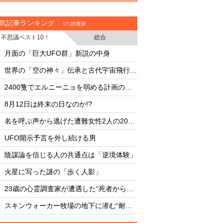
気記事ランキング
17:35更新
不思議ベスト10！
総合
・
・
月面の「巨大UFO群」新説の中身
月面の「巨大UFO群
・
・
世界の「空の神々」伝承と古代宇宙飛行士説
・
・
2400隻でエルニーニョを弱める計画の副作用
・
・
8月12日は終末の日なのか!?
8月12日は終末の日な
・
・
名を呼ぶ声から逃げた遭難女性2人の20時間
・
・
UFO開示予言を外し続ける男
UFO開示予言を外し
・
・
陰謀論を信じる人の共通点は「逆境体験」
陰謀論を信じる人の
・
・
火星に写った謎の「歩く人影」
火星に写った謎の「
・
・
23歳の心霊調査家が遭遇した“死者からの合図”
・
・
スキンウォーカー牧場の地下に潜む“耐熱タイル似のセラミック片と未知の元素”