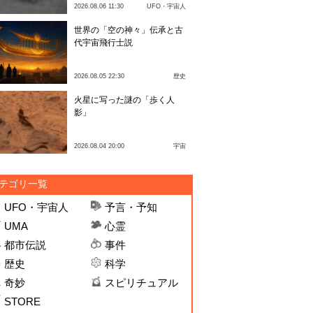
2026.08.06 11:30
UFO・宇宙人
世界の「空の神々」伝承と古
代宇宙飛行士説
2026.08.05 22:30
歴史
火星に写った謎の「歩く人
影」
2026.08.04 20:00
宇宙
テゴリ一覧
UFO・宇宙人
予言・予知
UMA
心霊
都市伝説
事件
歴史
科学
奇妙
スピリチュアル
STORE