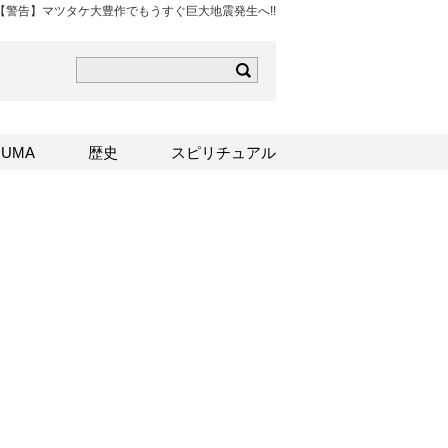
【警告】マツタケ大豊作でもうすぐ巨大地震発生へ!!
ら
mはこちら
Sはこちら
UMA
歴史
スピリチュアル