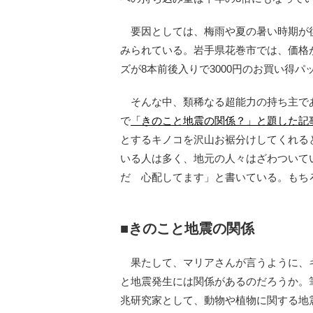
要因としては、梅雨や夏の暑い時期が
みられている。岩手県花巻市では、価格
ズが8本前後入りで3000円のお買い得パ
そんな中、類稀なる超能力の持ち主であ
で
「きのこと地震の関係？」と題した記
とするキノコを沢山お裾分けしてくれる
いる人は多く、地元の人々はざわついて
だ 心配してます」と書いている。もち
■きのこと地震の関係
果たして、マリアさんが言うように、
と地震発生には関係があるのだろうか。
兆研究家として、動物や植物に関する地