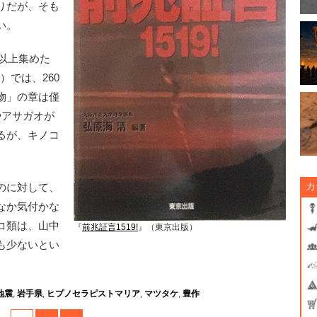
りだが、そも
い。
以上集めた
）では、260
物」の章は僅
やアサガオが
るが、キノコ
カ
のに対して、
なか気付かな
コ類は、山中
『
前兆証言1519!
』（東京出版）
も少ないとい
地震
,
岩手県
,
ヒプノセラピストマリア
,
マツタケ
,
豊作