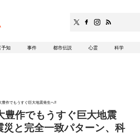
TOCANA
TOCANAのFacebookはこち
TOCANAのinstagra
TOCANAのRS
言予知
事件
都市伝説
心霊
科学
豊作でもうすぐ巨大地震発生へ!!
大豊作でもうすぐ巨大地震
大震災と完全一致パターン、科