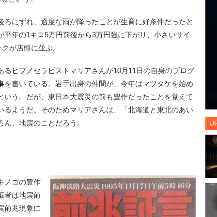
後ろにずれ、適度な雨が降ったことが生育に好条件だったと
が平年の1キロ5万円前後から3万円強に下がり、小さいサイ
ックが店頭に並ぶ。
るヒプノセラピストマリアさんが10月11日の自身のブログ
事
を書いている。岩手出身の仲間が、今年はマツタケを始め
という。だが、東日本大震災の前も豊作だったことを覚えて
いるようだ。そのためマリアさんは、「北海道と東北のあい
ろん、地震のことだろう。
U
キノコの豊作
筆者は地震前
震前兆現象に