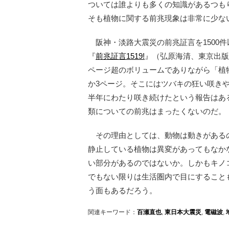
ついては誰よりも多くの知識があるつも
そも植物に関する前兆現象は非常に少な
阪神・淡路大震災の前兆証言を1500件
『
前兆証言1519!
』（弘原海清、東京出版
ページ超のボリュームでありながら「植
か3ページ。そこにはツバキの狂い咲き
半年にわたり咲き続けたという報告はあ
類についての前兆はまったくないのだ。
その理由としては、動物は動きがある
静止している植物は異変があってもなか
い部分があるのではないか。しかもキノ
でもない限りは生活圏内で目にすること
う面もあるだろう。
関連キーワード：
百瀬直也
,
東日本大震災
,
電磁波
,