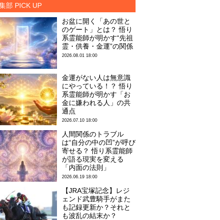
集部 PICK UP
お盆に開く「あの世と
のゲート」とは？ 悟り
系霊能師が明かす“先祖
霊・供養・金運”の関係
2026.08.01 18:00
金運がない人は無意識
にやっている！？ 悟り
系霊能師が明かす「お
金に嫌われる人」の共
通点
2026.07.10 18:00
人間関係のトラブル
は“自分の中の凹”が呼び
寄せる？ 悟り系霊能師
が語る現実を変える
「内面の法則」
2026.06.19 18:00
【JRA宝塚記念】レジ
ェンド武豊騎手がまた
も記録更新か？それと
も波乱の結末か？