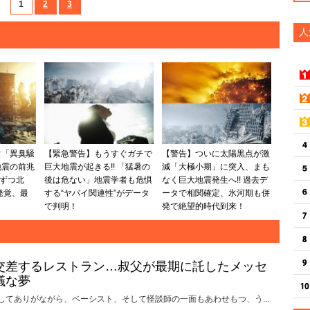
1
2
3
人
ぐ「異臭騒
【緊急警告】もうすぐガチで
【警告】ついに太陽黒点が激
地震の前兆
巨大地震が起きる!! 「猛暑の
減「大極小期」に突入、まも
しずつ北
後は危ない」地震学者も危惧
なく巨大地震発生へ!! 過去デ
発覚、最
する“ヤバイ関連性”がデータ
ータで相関確定、氷河期も併
で判明！
発で絶望的時代到来！
交差するレストラン…叔父が最期に託したメッセ
議な夢
してありがながら、ベーシスト、そして怪談師の一面もあわせもつ、う...