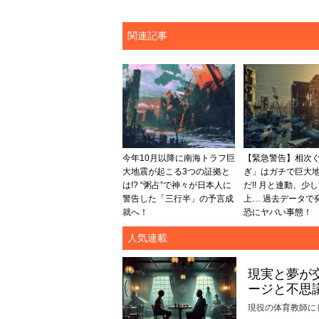
関連記事
今年10月以降に南海トラフ巨
【緊急警告】相次
大地震が起こる3つの証拠と
ぎ」はガチで巨大
は!? “粥占”で神々が日本人に
だ!! 月と連動、少
警告した「三行半」の予言成
上… 過去データで
就へ！
恐にヤバい事態！
人気連載
現実と夢が
ージと不思
現役の体育教師に