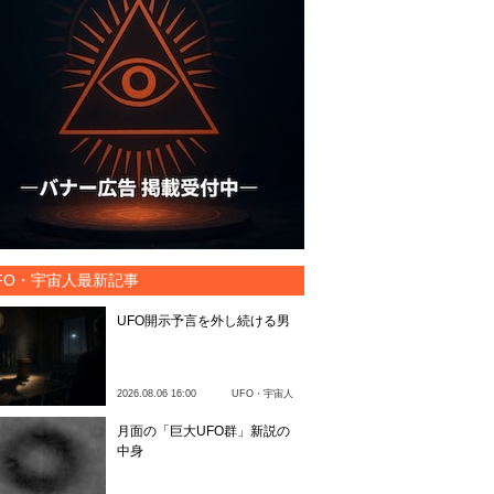
FO・宇宙人最新記事
UFO開示予言を外し続ける男
2026.08.06 16:00
UFO・宇宙人
月面の「巨大UFO群」新説の
中身