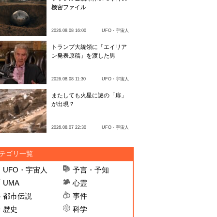
機密ファイル
2026.08.08 16:00
UFO・宇宙人
トランプ大統領に「エイリア
ン発表原稿」を渡した男
2026.08.08 11:30
UFO・宇宙人
またしても火星に謎の「扉」
が出現？
2026.08.07 22:30
UFO・宇宙人
テゴリ一覧
UFO・宇宙人
予言・予知
UMA
心霊
都市伝説
事件
歴史
科学