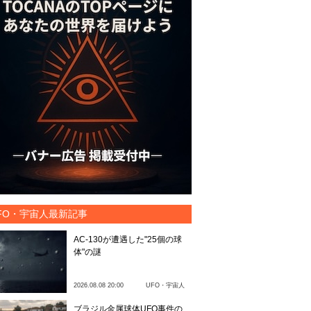
FO・宇宙人最新記事
AC-130が遭遇した"25個の球
体"の謎
2026.08.08 20:00
UFO・宇宙人
ブラジル金属球体UFO事件の