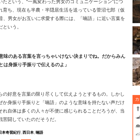
たという、“一風変わった男女のコミュニケーション”につ
れ育ち、現在も半農・半隠居生活を送っている菅沼七郎（仮
の昔、男女がお互いに求愛する際には、「喃語」に近い言葉を
だという。
、意味のある言葉を言っちゃいけない決まりでね。だからみん
あとは身振り手振りで伝えるのよ」
らの好意を言葉の限り尽くして伝えようとするもの。しかし
カ
ぜか身振り手振りと「喃語」のような意味を持たない声だけ
それ自体は多くの人々が不便に感じられることだろうが、当
戦苦闘していたのだそうだ。
日本奇習紀行
,
西日本
,
喃語