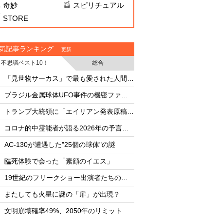
奇妙
スピリチュアル
STORE
気記事ランキング
更新
不思議ベスト10！
総合
・
・
「見世物サーカス」で最も愛された人間5選
・
・
ブラジル金属球体UFO事件の機密ファイル
・
・
トランプ大統領に「エイリアン発表原稿」を渡した男
・
・
コロナ的中霊能者が語る2026年の予言ビジョン
・
・
AC-130が遭遇した"25個の球体"の謎
AC-130が遭遇した"
・
・
臨死体験で会った「素顔のイエス」
臨死体験で会った「
・
・
19世紀のフリークショー出演者たちの実態
・
・
またしても火星に謎の「扉」が出現？
またしても火星に謎
・
・
文明崩壊確率49%、2050年のリミット
文明崩壊確率49%、2