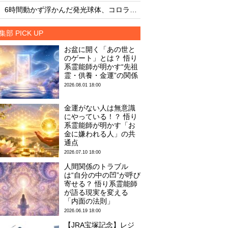
・
・
6時間動かず浮かんだ発光球体、コロラド上空の謎
集部 PICK UP
お盆に開く「あの世と
のゲート」とは？ 悟り
系霊能師が明かす“先祖
霊・供養・金運”の関係
2026.08.01 18:00
金運がない人は無意識
にやっている！？ 悟り
系霊能師が明かす「お
金に嫌われる人」の共
通点
2026.07.10 18:00
人間関係のトラブル
は“自分の中の凹”が呼び
寄せる？ 悟り系霊能師
が語る現実を変える
「内面の法則」
2026.06.19 18:00
【JRA宝塚記念】レジ