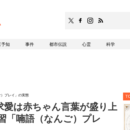
TOCANA
TOCANAのFacebookはこち
TOCANAのinstagra
TOCANAのRS
言予知
事件
都市伝説
心霊
科学
ご）プレイ」の実態
T
求愛は赤ちゃん言葉が盛り上
奇習「喃語（なんご）プレ