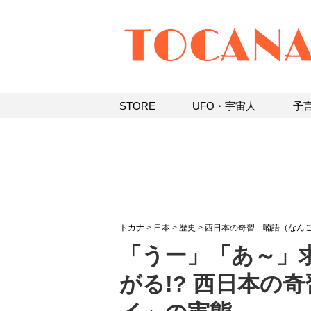
STORE
UFO・宇宙人
予
トカナ
>
日本
>
歴史
>
西日本の奇習「喃語（なん
「うー」「あ～」
がる!? 西日本の