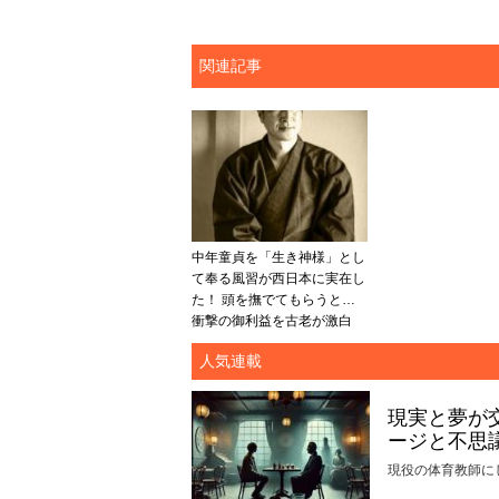
関連記事
中年童貞を「生き神様」とし
て奉る風習が西日本に実在し
た！ 頭を撫でてもらうと…
衝撃の御利益を古老が激白
人気連載
現実と夢が
ージと不思
現役の体育教師に