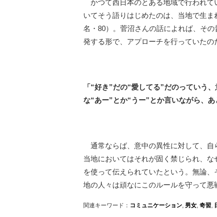
かつて西日本のとある地域で行われてい
いてそう語りはじめたのは、当地で生ま
名・80）。菅沼さんの話によれば、そ
発する形で、アプローチを行っていたの
「“好き”だの“愛してる”だのっていう
な“あー”とか“うー”とか言いながら、
通常ならば、意中の異性に対して、自
当地においてはそれが固く禁じられ、な
を使って伝えられていたという。無論、
地の人々は頑なにこのルールを守って悪
関連キーワード：
コミュニケーション
,
男女
,
奇習
,