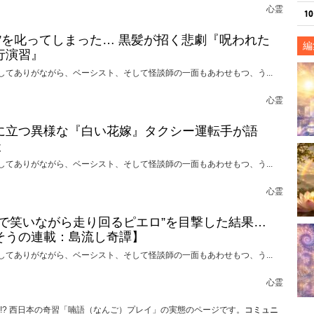
心霊
れ”を叱ってしまった… 黒髪が招く悲劇『呪われた
編
行演習』
してありがながら、ベーシスト、そして怪談師の一面もあわせもつ、う...
心霊
に立つ異様な『白い花嫁』タクシー運転手が語
談
してありがながら、ベーシスト、そして怪談師の一面もあわせもつ、う...
心霊
けで笑いながら走り回るピエロ”を目撃した結果…
そうの連載：島流し奇譚】
してありがながら、ベーシスト、そして怪談師の一面もあわせもつ、う...
心霊
!? 西日本の奇習「喃語（なんご）プレイ」の実態のページです。
コミュニ