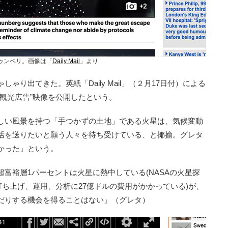
ゥンベリ。画像は「
Daily Mail
」より
り出てきた。英紙「Daily Mail」（２月17日付）による
観光広告”映像を公開したという。
しい風景を持つ「手つかずの土地」である火星は、気候変動
活を送りたいと願う人々を待ち受けている、と揶揄。グレタ
かった」という。
富裕層1パーセントは火星に熱中している(NASAの火星探
でも開発、打ち上げ、運用、分析に27億ドルの費用がかかっている)が、
だりする機会を得ることはない」（グレタ）