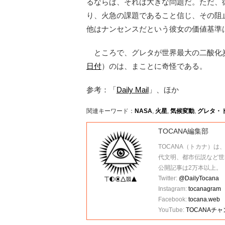
るならば、それは大きな問題だ。ただ、
り、火急の課題であること信じ、その阻
他はナンセンスだという彼女の価値基準
ところで、グレタが世界最大の二酸化
日付
）のは、まことに奇怪である。
参考：「
Daily Mail
」、ほか
関連キーワード：
NASA
,
火星
,
気候変動
,
グレタ・
TOCANA編集部
TOCANA（トカナ）は
代文明、都市伝説など世
公開記事は2万本以上。
Twitter:
@DailyTocana
Instagram:
tocanagram
Facebook:
tocana.web
YouTube:
TOCANAチ