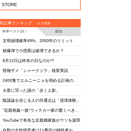
STORE
気記事ランキング
11:35更新
科学ベスト10！
総合
・
・
文明崩壊確率49%、2050年のリミット
・
・
核爆弾で小惑星は破壊できるか？
またしても火星に謎
・
・
8月12日は終末の日なのか!?
臨死体験で会った「
・
・
怪物ザメ「シャークジラ」核変異説
文明崩壊確率49%、2
・
・
2400隻でエルニーニョを弱める計画の副作用
・
・
火星に写った謎の「歩く人影」
核爆弾で小惑星は破
・
・
陰謀論を信じる人の共通点は「逆境体験」
8月12日は終末の日な
・
・
“近親相姦一族”ウィテカー家の驚くべき素顔
・
・
YouTubeで有名な近親婚家族がウソを謝罪
怪物ザメ「シャーク
・
・
自殺の女性研究者は11番目の犠牲者か
月面の「巨大UFO群