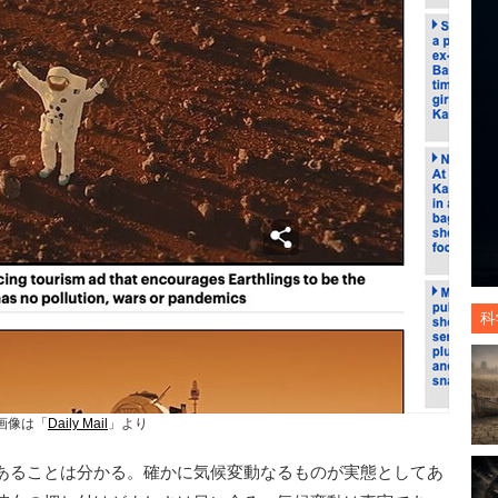
科
画像は「
Daily Mail
」より
あることは分かる。確かに気候変動なるものが実態としてあ