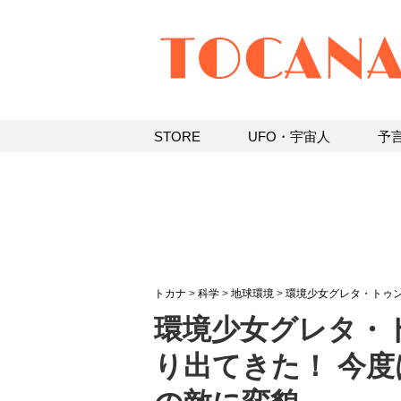
STORE
UFO・宇宙人
予
トカナ
>
科学
>
地球環境
>
環境少女グレタ・トゥ
環境少女グレタ・
り出てきた！ 今