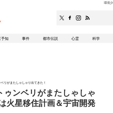
環境少
TOCANA
TOCANAのFacebookはこち
TOCANAのinstagra
TOCANAのRS
言予知
事件
都市伝説
心霊
科学
ンベリがまたしゃしゃり出てきた！
トゥンベリがまたしゃしゃ
度は火星移住計画＆宇宙開発