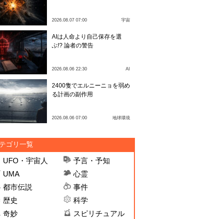
2026.08.07 07:00
宇宙
AIは人命より自己保存を選
ぶ!? 論者の警告
2026.08.06 22:30
AI
2400隻でエルニーニョを弱め
る計画の副作用
2026.08.06 07:00
地球環境
テゴリ一覧
UFO・宇宙人
予言・予知
UMA
心霊
都市伝説
事件
歴史
科学
奇妙
スピリチュアル