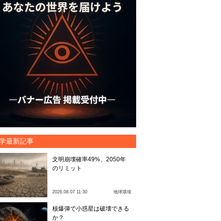
学最新記事
文明崩壊確率49%、2050年
のリミット
2026.08.07 11:30
地球環境
核爆弾で小惑星は破壊できる
か？