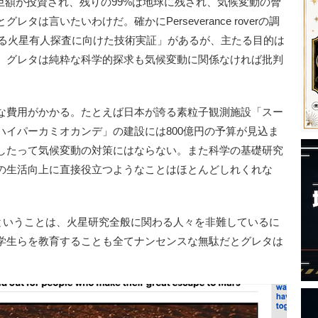
額が投資され、残りの99%は地球に残され、気候変動の脅
は言いたいわけだ。確かにPerseverance roverの調
いる火星有人探査に向けた技術実証」があるが、主たる目的は
。グレタは純粋な科学的探求も気候変動に関係なければ批判
な費用がかかる。たとえば日本が誇る素粒子観測施設「スー
ハイパーカミオカンデ」の建設には800億円の予算が見込ま
したって気候変動の対策にはならない。また科学の基礎研究
の生活向上に直接役立つようなことはほとんどしれくれな
を非難するということは、火星研究全般に関わる人々を非難しているに
学生らを教育することも全てナンセンスな無駄だとグレタは