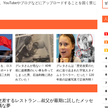
YouTubeやブログなどにアップロードすることを固く禁じ
人
んを、ロス
グレタさんが危ない！ 40年
グレタさんは「歴史改変のた
サポートす
前に超燃費のいい車を作って
めに送り込まれた宇宙人タイ
国二大利
しまった男、石油利権に消さ
ムトラベラー」だった！ 120
れていた！
年前の証拠写真で正体判明！
交差するレストラン…叔父が最期に託したメッセ
議な夢