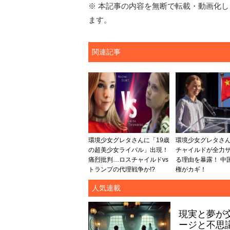
※ 本記事の内容を無断で転載・動画化し、
ます。
関連記事
環境少女グレタさんに「19歳
環境少女グレタさ
の超美少女ライバル」出現！
チャイルドが全力
痛烈批判…ロスチャイルドvs
る理由を暴露！ 中
トランプの代理戦争か!?
権がカギ！
人気連載
現実と夢が
ージと不思