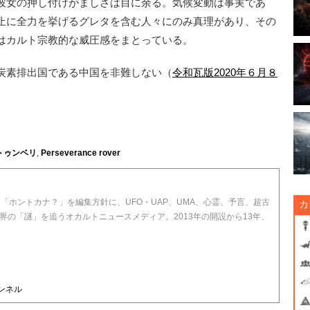
彼女の押し付けがましさは目に余る。気候変動は事実であ
止に全力を挙げるグレタを含む人々にのみ真理があり、その
はカルト宗教的な威圧感をまとっている。
炭素排出国である中国を非難しない（
令和瓦版2020年６月８
トゥンベリ
,
Perseverance rover
、「ホントカナ？」を編集方針に、UFO・UAP、UMA、心霊、予言、超古
カ
界の「謎」を追うオカルトニュースメディア。2013年の開設から13年、
ャンネル