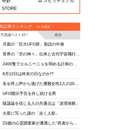
奇妙
スピリチュアル
STORE
気記事ランキング
17:35更新
不思議ベスト10！
総合
・
・
月面の「巨大UFO群」新説の中身
月面の「巨大UFO群
・
・
世界の「空の神々」伝承と古代宇宙飛行士説
・
・
2400隻でエルニーニョを弱める計画の副作用
・
・
8月12日は終末の日なのか!?
8月12日は終末の日な
・
・
名を呼ぶ声から逃げた遭難女性2人の20時間
・
・
UFO開示予言を外し続ける男
UFO開示予言を外し
・
・
陰謀論を信じる人の共通点は「逆境体験」
陰謀論を信じる人の
・
・
火星に写った謎の「歩く人影」
火星に写った謎の「
・
・
23歳の心霊調査家が遭遇した“死者からの合図”