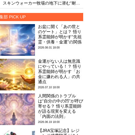
・
・
スキンウォーカー牧場の地下に潜む“耐熱タイル似のセラミック片と未知の元素”
集部 PICK UP
お盆に開く「あの世と
のゲート」とは？ 悟り
系霊能師が明かす“先祖
霊・供養・金運”の関係
2026.08.01 18:00
金運がない人は無意識
にやっている！？ 悟り
系霊能師が明かす「お
金に嫌われる人」の共
通点
2026.07.10 18:00
人間関係のトラブル
は“自分の中の凹”が呼び
寄せる？ 悟り系霊能師
が語る現実を変える
「内面の法則」
2026.06.19 18:00
【JRA宝塚記念】レジ