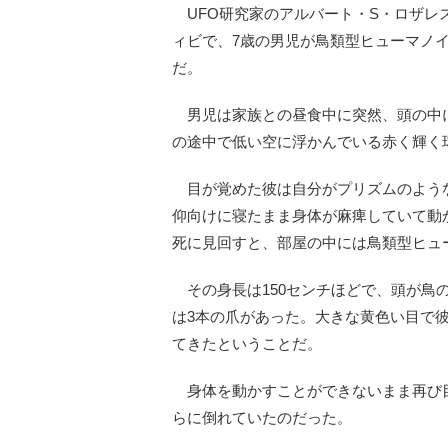
UFO研究家のアルバート・S・ロザレス
ィビで、7歳の男児が鳥類型ヒューマノ
だ。
男児は家族との昼食中に突然、頭の中に
の途中で低い空に浮かんでいる赤く輝く
目が覚めた彼は自分がプリズムのよう
仰向けに寝たまま身体が麻痺していて動
死に見回すと、部屋の中には鳥類型ヒュ
その身長は150センチほどで、頭が鳥
は3本の爪があった。大きな黄色い目で
てきたということだ。
身体を動かすことができないまま再び
らに倒れていたのだった。