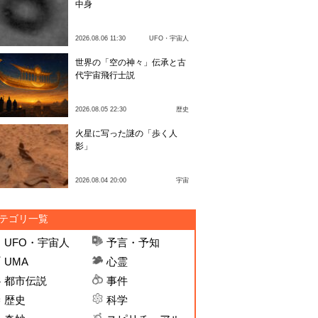
中身
2026.08.06 11:30
UFO・宇宙人
世界の「空の神々」伝承と古
代宇宙飛行士説
2026.08.05 22:30
歴史
火星に写った謎の「歩く人
影」
2026.08.04 20:00
宇宙
テゴリ一覧
UFO・宇宙人
予言・予知
UMA
心霊
都市伝説
事件
歴史
科学