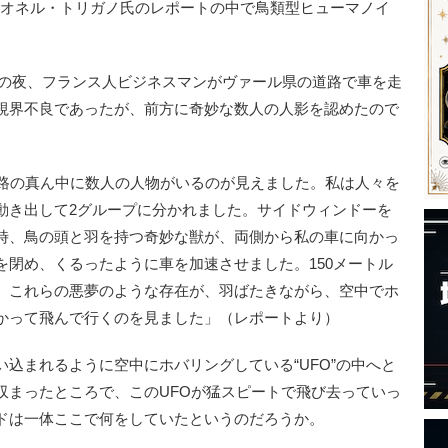
のライオネル・トリガノ氏のレポートの中で鳥類型ヒューマノイ
雨の夜、フランス人ビジネスマンがヴァール県の道路で車を走
視界不良であったが、前方に奇妙な数人の人影を認めたので
道路の真ん中に数人の人物がいるのが見えました。私は人々を
動き出して2グループに分かれました。サイドウィンドーを
時、鳥の頭と羽を持つ奇妙な獣が、両側から私の車に向かっ
を閉め、くるったように車を加速させました。150メートル
、これらの悪夢のような存在が、羽ばたきながら、空中でホ
かって飛んで行くのを見ました」（レポートより）
込まれるように空中にホバリングしている“UFO”の中へと
収まったところで、このUFOが猛スピートで飛び去っていっ
ドは一体ここで何をしていたというのだろうか。