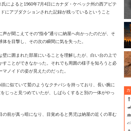
氏によると1960年7月4日にカナダ・ケベック州の西アビテ
イドにアブダクションされた記録が残っているということ
声が聞こえてその“指令”通りに納屋へ向かったのだが、そ
球体を目撃し、その次の瞬間に気を失った。
な壁に囲まれた部屋にいることを理解したが、白い台の上で
かすことができなかった。それでも周囲の様子を知ろうと必
ーマノイドの姿が見えたのだった。
の頭に似ていて鷲のようなクチバシを持っており、長い腕に
カ
彼をじっと見つめていたが、しばらくすると別の一体がやっ
目の前が真っ暗になり、目覚めると男児は納屋の近くの草む