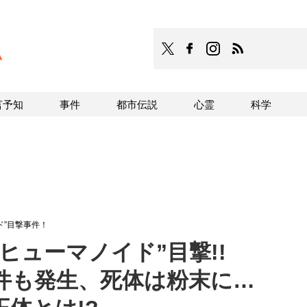
TOCANA
TOCANAのFacebookはこち
TOCANAのinstagra
TOCANAのRS
言予知
事件
都市伝説
心霊
科学
ド”目撃事件！
ヒューマノイド”目撃!!
事件も発生、死体は粉末に…