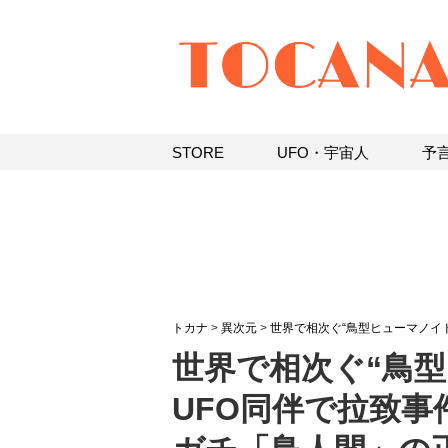
STORE
UFO・宇宙人
予
トカナ
>
異次元
>
世界で相次ぐ“鳥型ヒューマノイ
世界で相次ぐ“鳥型
UFO同伴で拉致