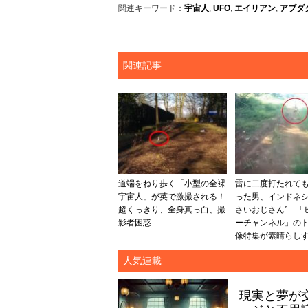
関連キーワード：
宇宙人
,
UFO
,
エイリアン
,
アブダ
関連記事
道端をねり歩く「小型の全裸
雷に二度打たれて
宇宙人」が英で激撮される！
った男、インドネシ
超くっきり、全身真っ白、撮
さいおじさん”…「
影者困惑
ーチャンネル」の
像特集が素晴らし
人気連載
現実と夢が