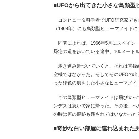
■UFOから出てきた小さな鳥類型
コンピュータ科学者でUFO研究家でもあるジャ
（1969年）にも鳥類型ヒューマノイド
同著によれば、1966年5月にスペイ
帰宅の道を歩いている途中、100メー
歩き進み近づいていくと、それは直径約
空機ではなかった。そしてそのUFOの
った緑色の肌をした小さなヒューマノイ
この鳥類型ヒューマノイドは飛び立っ
ンデスは急いで家に帰った。その後、ヘ
の時は何の痕跡も残されてはいなかった
■奇妙な白い部屋に連れ込まれた