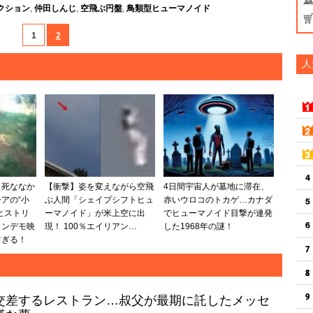
クション
,
仲田しんじ
,
空飛ぶ円盤
,
鳥類型ヒューマノイド
1
2
人
も死ななか
【衝撃】姿を変えながら空飛
4日間宇宙人が墓地に滞在、
アの“小
ぶ人間「シェイプシフトヒュ
赤いウロコのトカゲ…カナダ
ヒストリ
ーマノイド」が米上空に出
でヒューマノイド目撃が連発
トンデモ映
現！ 100％エイリアン…
した1968年の謎！
すぎる！
交差するレストラン…叔父が最期に託したメッセ