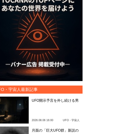
FO・宇宙人最新記事
UFO開示予言を外し続ける男
2026.08.06 16:00
UFO・宇宙人
月面の「巨大UFO群」新説の