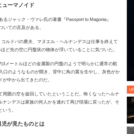
ヒューマノイド
ック・ヴァレ氏の著書『Passport to Magonia』
についての言及がある。
ン・コルドバの農夫、マヌエル・ヘルナンデスは仕事を終えて
トルほど先の空に円盤状の物体が浮いていることに気づいた。
3メートルほどの金属製の円盤のようで明らかに通常の航
出入口のようなものが開き、背中に鳥の翼を生やし、灰色がか
ドが中から出てきたのだ。
U
て周囲の空を旋回していたということだ。怖くなったヘルナ
ルナンデスは家族の何人かを連れて再び現場に戻ったが、そ
という。
男児が見たものとは