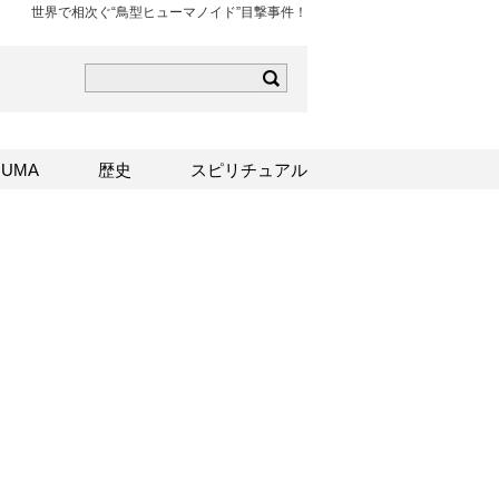
世界で相次ぐ“鳥型ヒューマノイド”目撃事件！
ら
mはこちら
Sはこちら
UMA
歴史
スピリチュアル