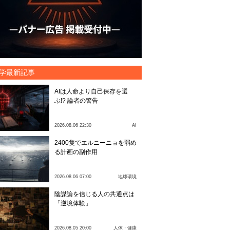
学最新記事
AIは人命より自己保存を選
ぶ!? 論者の警告
2026.08.06 22:30
AI
2400隻でエルニーニョを弱め
る計画の副作用
2026.08.06 07:00
地球環境
陰謀論を信じる人の共通点は
「逆境体験」
2026.08.05 20:00
人体・健康