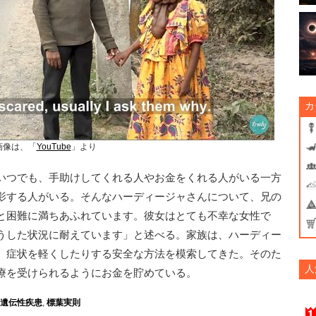
カ
画像は、「
YouTube
」より
いつでも、手助けしてくれる人やお金をくれる人がいる一方
影する人がいる。そんなハーディージャさんについて、兄の
と困難に満ちあふれています。彼女はとても不幸な女性で
うした状況に耐えています」と述べる。家族は、ハーディー
、症状を軽くしたりする安全な方法を模索してきた。そのた
人
療を受けられるようにお金を貯めている。
遺伝性疾患
,
標葉実則