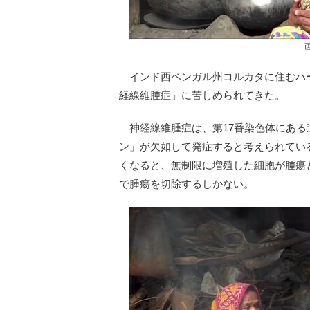
インド西ベンガル州コルカタに住むハー
経線維腫症」に苦しめられてきた。
神経線維腫症は、第17番染色体にある
ン」が欠如して発症すると考えられてい
くなると、無制限に増殖した細胞が腫瘍
で腫瘍を切除するしかない。