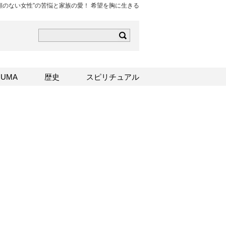
“顔のない女性”の苦悩と家族の愛！ 希望を胸に生きる
ら
mはこちら
Sはこちら
UMA
歴史
スピリチュアル