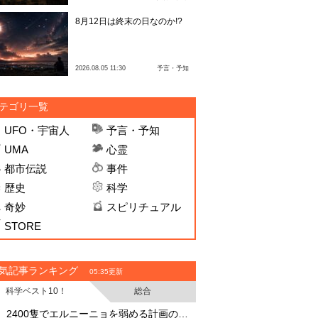
8月12日は終末の日なのか!?
2026.08.05 11:30
予言・予知
テゴリ一覧
UFO・宇宙人
予言・予知
UMA
心霊
都市伝説
事件
歴史
科学
奇妙
スピリチュアル
STORE
気記事ランキング
05:35更新
科学ベスト10！
総合
・
・
2400隻でエルニーニョを弱める計画の副作用
UFO開示予言を外し