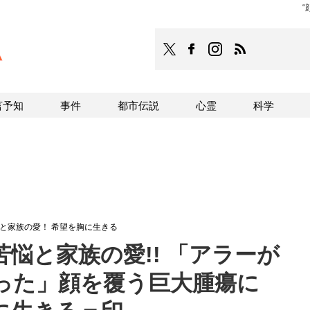
TOCANA
TOCANAのFacebookはこち
TOCANAのinstagra
TOCANAのRS
言予知
事件
都市伝説
心霊
科学
悩と家族の愛！ 希望を胸に生きる
苦悩と家族の愛!! 「アラーが
った」顔を覆う巨大腫瘍に