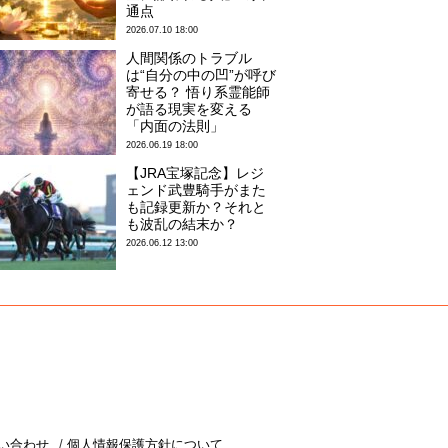
通点
2026.07.10 18:00
人間関係のトラブル
は“自分の中の凹”が呼び
寄せる？ 悟り系霊能師
が語る現実を変える
「内面の法則」
2026.06.19 18:00
【JRA宝塚記念】レジ
ェンド武豊騎手がまた
も記録更新か？それと
も波乱の結末か？
2026.06.12 13:00
い合わせ
個人情報保護方針について