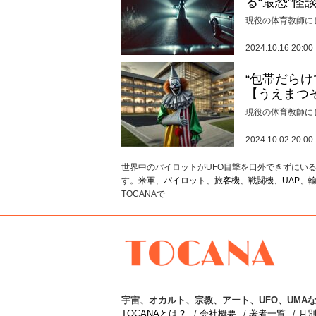
る“最恐”怪
現役の体育教師に
2024.10.16 20:00
“包帯だら
【うえまつ
現役の体育教師に
2024.10.02 20:00
世界中のパイロットがUFO目撃を口外できずにいる
す。
米軍
、
パイロット
、
旅客機
、
戦闘機
、
UAP
、
TOCANAで
TOCANA
宇宙
、
オカルト
、
宗教
、
アート
、
UFO
、
UMA
な
TOCANAとは？
会社概要
著者一覧
月