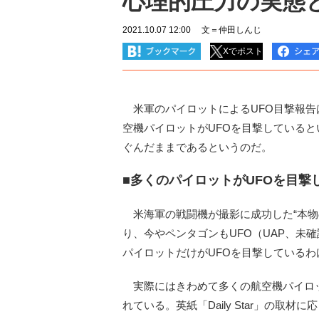
心理的圧力の実態と
2021.10.07 12:00
文＝仲田しんじ
Xでポスト
米軍のパイロットによるUFO目撃報告
空機パイロットがUFOを目撃している
ぐんだままであるというのだ。
■多くのパイロットがUFOを目撃
米海軍の戦闘機が撮影に成功した“本物の
り、今やペンタゴンもUFO（UAP、未
パイロットだけがUFOを目撃しているわ
実際にはきわめて多くの航空機パイロッ
れている。英紙「Daily Star」の取