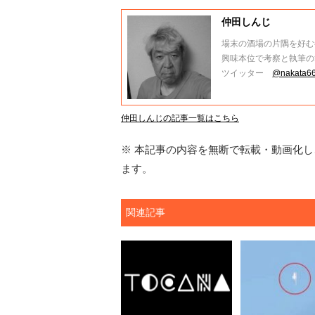
仲田しんじ
場末の酒場の片隅を好む
興味本位で考察と執筆の
ツイッター
@nakata66
仲田しんじの記事一覧はこちら
※ 本記事の内容を無断で転載・動画化し、
ます。
関連記事