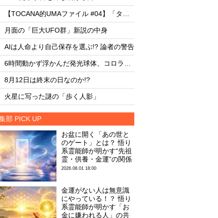
・
・
【TOCANA的UMAファイル #04】「タッツェルヴルム」
・
・
月面の「巨大UFO群」新説の中身
月面の「巨大UFO群
・
・
AIは人命より自己保存を選ぶ!? 論者の警告
AIは人命より自己保存
・
・
6時間動かず浮かんだ発光球体、コロラド上空の謎
・
・
8月12日は終末の日なのか!?
8月12日は終末の日な
・
・
火星に写った謎の「歩く人影」
火星に写った謎の「
集部 PICK UP
お盆に開く「あの世と
のゲート」とは？ 悟り
系霊能師が明かす“先祖
霊・供養・金運”の関係
2026.08.01 18:00
金運がない人は無意識
にやっている！？ 悟り
系霊能師が明かす「お
金に嫌われる人」の共