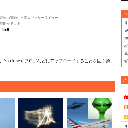
カ
都会の孤独な思索者でフリーライター。
範囲を拡大中。
shinji
YouTubeやブログなどにアップロードすることを固く禁じ
人