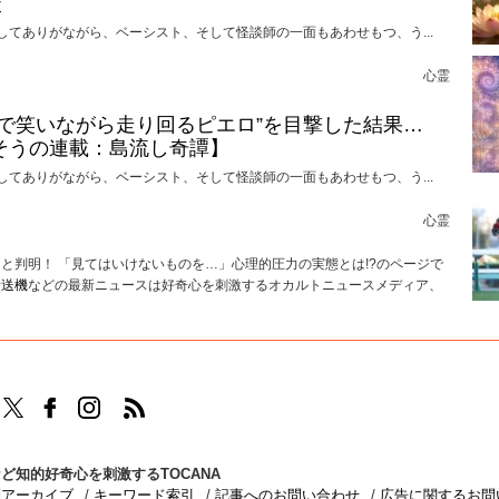
談
してありがながら、ベーシスト、そして怪談師の一面もあわせもつ、う...
心霊
けで笑いながら走り回るピエロ”を目撃した結果…
そうの連載：島流し奇譚】
してありがながら、ベーシスト、そして怪談師の一面もあわせもつ、う...
心霊
と判明！ 「見てはいけないものを…」心理的圧力の実態とは!?のページで
輸送機
などの最新ニュースは好奇心を刺激するオカルトニュースメディア、
TOCANAのFacebookはこちら
TOCANAのinstagramはこちら
TOCANAのRSSはこちら
ど知的好奇心を刺激するTOCANA
別アーカイブ
キーワード索引
記事へのお問い合わせ
広告に関するお問