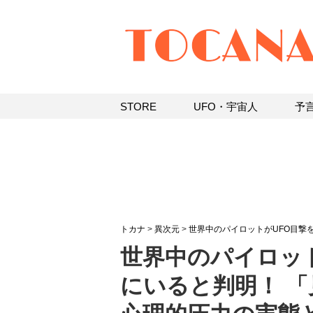
STORE
UFO・宇宙人
予
トカナ
>
異次元
>
世界中のパイロットがUFO目撃
世界中のパイロッ
にいると判明！ 