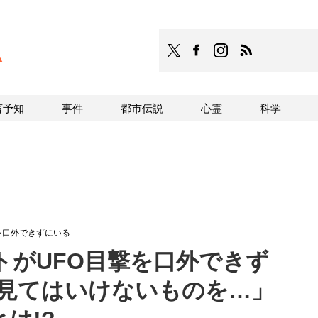
TOCANA
TOCANAのFacebookはこち
TOCANAのinstagra
TOCANAのRS
言予知
事件
都市伝説
心霊
科学
を口外できずにいる
トがUFO目撃を口外できず
「見てはいけないものを…」