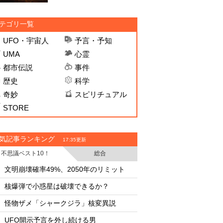
テゴリ一覧
UFO・宇宙人
予言・予知
UMA
心霊
都市伝説
事件
歴史
科学
奇妙
スピリチュアル
STORE
気記事ランキング
17:35更新
不思議ベスト10！
総合
・
・
文明崩壊確率49%、2050年のリミット
文明崩壊確率49%、2
・
・
核爆弾で小惑星は破壊できるか？
核爆弾で小惑星は破
・
・
怪物ザメ「シャークジラ」核変異説
怪物ザメ「シャーク
・
・
UFO開示予言を外し続ける男
UFO開示予言を外し