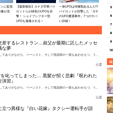
アンに監視
【最新報告】カナダ空軍パイ
一体UFOは何種類あるんだ!?
映像が流
ロットらが緑色のUFOを目
パイロットが目撃した「ガチ
撃！ シェイプシフター型
のUFO遭遇事件」7つのヤバ
UFOも激撮される！
い詳細！
交差するレストラン…叔父が最期に託したメッセ
議な夢
してありがながら、ベーシスト、そして怪談師の一面もあわせもつ、う...
編
心霊
れ”を叱ってしまった… 黒髪が招く悲劇『呪われた
行演習』
してありがながら、ベーシスト、そして怪談師の一面もあわせもつ、う...
心霊
に立つ異様な『白い花嫁』タクシー運転手が語