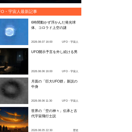
FO・宇宙人最新記事
6時間動かず浮かんだ発光球
体、コロラド上空の謎
2026.08.07 16:00
UFO・宇宙人
UFO開示予言を外し続ける男
2026.08.06 16:00
UFO・宇宙人
月面の「巨大UFO群」新説の
中身
2026.08.06 11:30
UFO・宇宙人
世界の「空の神々」伝承と古
代宇宙飛行士説
2026.08.05 22:30
歴史