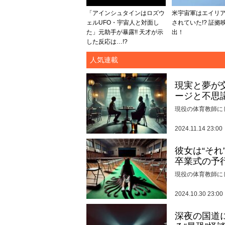
「アインシュタインはロズウ
米宇宙軍はエイリ
ェルUFO・宇宙人と対面し
されていた!? 証拠
た」元助手が暴露!! 天才が示
出！
した反応は…!?
人気連載
現実と夢が
ージと不思
現役の体育教師に
2024.11.14 23:00
彼女は“そ
卒業式の予
現役の体育教師に
2024.10.30 23:00
深夜の国道