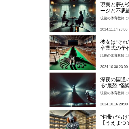
現実と夢が
ージと不思
現役の体育教師に
2024.11.14 23:00
彼女は“そ
卒業式の予
現役の体育教師に
2024.10.30 23:00
深夜の国道
る“最恐”怪
現役の体育教師に
2024.10.16 20:00
“包帯だら
【うえまつ