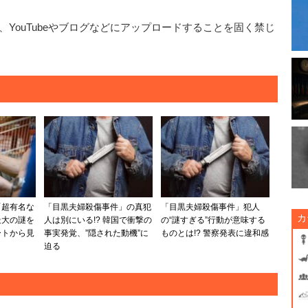
YouTubeやブログなどにアップロードすることを固く禁じ
「超有名な
「目黒夫婦殺傷事件」の真犯
「目黒夫婦殺傷事件」犯人
カ
最大の謎を
人は別にいる!? 韓国で衝撃の
の“謎すぎる”行動が意味する
ートから見
事実発覚、”隠された動機”に
ものとは!? 警察発表に違和感
迫る