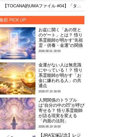
・
・
【TOCANA的UMAファイル #04】「タッツェルヴルム」
集部 PICK UP
お盆に開く「あの世と
のゲート」とは？ 悟り
系霊能師が明かす“先祖
霊・供養・金運”の関係
2026.08.01 18:00
金運がない人は無意識
にやっている！？ 悟り
系霊能師が明かす「お
金に嫌われる人」の共
通点
2026.07.10 18:00
人間関係のトラブル
は“自分の中の凹”が呼び
寄せる？ 悟り系霊能師
が語る現実を変える
「内面の法則」
2026.06.19 18:00
【JRA宝塚記念】レジ