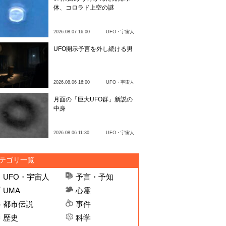
体、コロラド上空の謎
2026.08.07 16:00
UFO・宇宙人
UFO開示予言を外し続ける男
2026.08.06 16:00
UFO・宇宙人
月面の「巨大UFO群」新説の
中身
2026.08.06 11:30
UFO・宇宙人
テゴリ一覧
UFO・宇宙人
予言・予知
UMA
心霊
都市伝説
事件
歴史
科学