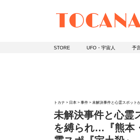
STORE
UFO・宇宙人
予
トカナ
>
日本
>
事件
>
未解決事件と心霊スポットが
未解決事件と心霊ス
を縛られ…『熊本