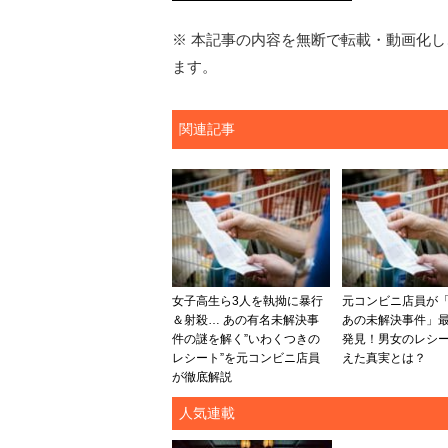
※ 本記事の内容を無断で転載・動画化し、
ます。
関連記事
女子高生ら3人を執拗に暴行
元コンビニ店員が
＆射殺… あの有名未解決事
あの未解決事件」
件の謎を解く”いわくつきの
発見！男女のレシ
レシート”を元コンビニ店員
えた真実とは？
が徹底解説
人気連載