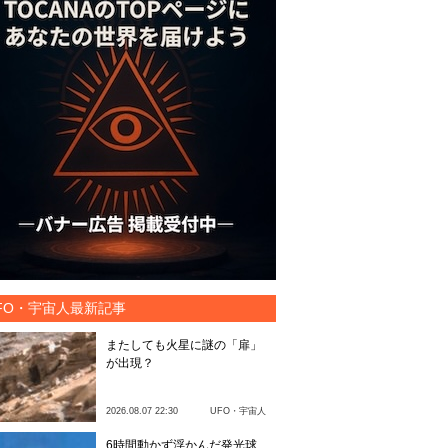
FO・宇宙人最新記事
またしても火星に謎の「扉」
が出現？
2026.08.07 22:30
UFO・宇宙人
6時間動かず浮かんだ発光球