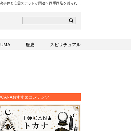
決事件と心霊スポットが関連!? 両手両足を縛られ…
ら
mはこちら
Sはこちら
UMA
歴史
スピリチュアル
OCANAおすすめコンテンツ