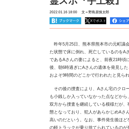
霊スポ『宇土殺』
2022.01.16 18:00
文＝野島居慎太郎
Xでポスト
昨年5月25日、熊本県熊本市の元町議会
た状態で床に倒れ、死亡しているのをA
であるAさんの妻によると、前夜21時頃
後、朝6時過ぎにAさんの遺体を発見した
およそ9時間のどこかで行われたと見ら
その後の捜査により、Aさん宅のクロー
も小銭しか入っていなかった点などから
双方から捜査を継続している模様だが、
態となっており、犯人があらかじめAさ
高いのだという。なお、事件発生後ほどな
の軽トラックが乗り捨てられているのが