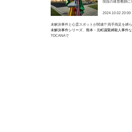
現役の体育教師に
2024.10.02 20:00
未解決事件と心霊スポットが関連!? 両手両足を
未解決事件シリーズ
、
熊本・元町議緊縛殺人事件
な
TOCANAで