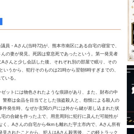
議員・Aさん(当時72)が、熊本市南区にある自宅の寝室で、
さんの妻が発見。死因は窒息死であったという。第一発見者
にAさんと少し会話した後、それぞれ別の部屋で眠り、その
というから、犯行そのものは21時から翌朝6時すぎまでの、
れている。
ゼットには物色されたような痕跡があり、また、財布の中
、警察は金品を目当てとした強盗殺人と、怨恨による殺人の
事件発生時、なぜか玄関の戸には外から鍵が差し込まれた状
ん宅の合鍵を作った上で、用意周到に犯行に及んだ可能性が
く、Aさんの自宅から4kmも離れた宇土市内で、Aさん所有
発見されたことから、犯人はAさん殺害後、この軽トラック