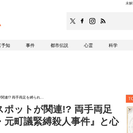
未解
TOCANA
TOCANAのFacebookはこち
TOCANAのinstagra
TOCANAのRS
言予知
事件
都市伝説
心霊
科学
関連!? 両手両足を縛られ…
T
ポットが関連!? 両手両足
・元町議緊縛殺人事件』と心