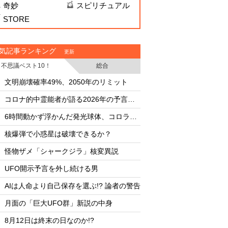
奇妙
スピリチュアル
STORE
気記事ランキング
更新
不思議ベスト10！
総合
・
・
文明崩壊確率49%、2050年のリミット
文明崩壊確率49%、2
・
・
コロナ的中霊能者が語る2026年の予言ビジョン
・
・
6時間動かず浮かんだ発光球体、コロラド上空の謎
・
・
核爆弾で小惑星は破壊できるか？
核爆弾で小惑星は破
・
・
怪物ザメ「シャークジラ」核変異説
怪物ザメ「シャーク
・
・
UFO開示予言を外し続ける男
UFO開示予言を外し
・
・
AIは人命より自己保存を選ぶ!? 論者の警告
AIは人命より自己保存
・
・
月面の「巨大UFO群」新説の中身
月面の「巨大UFO群
・
・
8月12日は終末の日なのか!?
8月12日は終末の日な