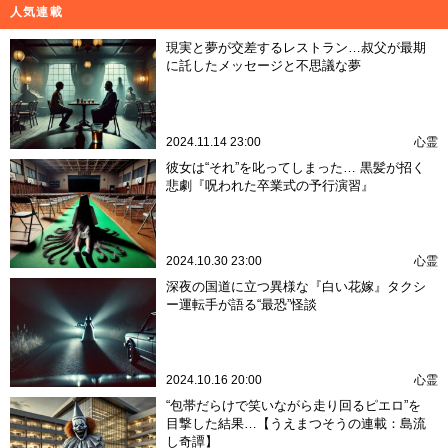
人気連載
現実と夢が交差するレストラン…叔父が最期
に託したメッセージと不思議な夢
2024.11.14 23:00
心霊
彼女は“それ”を叱ってしまった… 黒髪が招く
悲劇『呪われた卒業式の予行演習』
2024.10.30 23:00
心霊
深夜の国道に立つ異様な『白い花嫁』タクシ
ー運転手が語る“最恐”怪談
2024.10.16 20:00
心霊
“包帯だらけで笑いながら走り回るピエロ”を
目撃した結果…【うえまつそうの連載：島流
し奇譚】