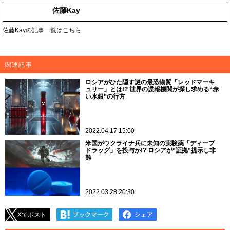
佐藤Kay
佐藤Kayの記事一覧はこちら
関連記事
ロシアがひた隠す謎の最恐物質「レッドマーキ
ュリー」とは!? 世界の諜報機関が探し求める“赤
い水銀”の行方
2022.04.17 15:00
米国がウクライナ兵に未知の実験薬「ディープ
ドラッグ」を投与か!? ロシアが“証拠”提示し非
難
2022.03.28 20:30
Xでポスト