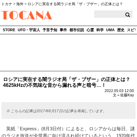
トカナ
>
海外
>
ロシアに実在する闇ラジオ局「ザ・ブザー」の正体とは？
TOCANA
STORE
UFO・宇宙人
予言予知
事件
都市伝説
心霊
科学
UMA
歴史
スピ
ロシアに実在する闇ラジオ局「ザ・ブザー」の正体とは？
4625kHzの不気味な音から漏れる声と暗号…！
2022.05.03 12:00
文＝佐藤Kay
※ こちらの記事は2017年8月17日の記事を再掲しています。
英紙「Express」(8月3日付）によると、ロシアからは毎日、謎
のラジオ放送が全世界に向け流され続けているという、1970年代