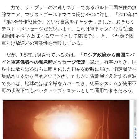
一方で、ザ・ブザーの常連リスナーであるバルト三国在住の無
線マニア、マリス・ゴールドマニス氏はBBCに対し、「2013年に
『第135号作戦発令』という言葉をキャッチしました。おそらく
テスト・メッセージだと思います。これは軍事オタクなら“完全
戦闘即応性”を意味するワードとして常識です」と、ドヤ顔で露
軍向け放送局の可能性を示唆している。
だが、1番有力視されているのは、「
ロシア政府から自国スパ
イと軍関係者への緊急時メッセージ伝達
」説だ。有事のとき、世
界中に散らばる彼らに暗号化した指令を瞬時に届け、指定場所へ
集結させるのが目的というのだ。たしかに電離層で反射する短波
であれば、地球のほぼ全域をカバーでき、衛星システムが使用不
可の状況下でもバックアップシステムとして運用できるだろう。