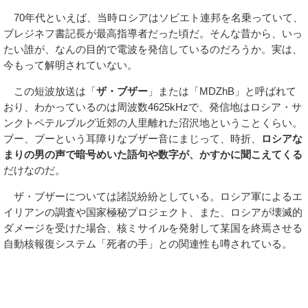
70年代といえば、当時ロシアはソビエト連邦を名乗っていて、
ブレジネフ書記長が最高指導者だった頃だ。そんな昔から、いっ
たい誰が、なんの目的で電波を発信しているのだろうか。実は、
今もって解明されていない。
この短波放送は「
ザ・ブザー
」または「MDZhB」と呼ばれて
おり、わかっているのは周波数4625kHzで、発信地はロシア・サ
ンクトペテルブルグ近郊の人里離れた沼沢地ということくらい。
ブー、ブーという耳障りなブザー音にまじって、時折、
ロシアな
まりの男の声で暗号めいた語句や数字が、かすかに聞こえてくる
だけなのだ。
ザ・ブザーについては諸説紛紛としている。ロシア軍によるエ
イリアンの調査や国家極秘プロジェクト、また、ロシアが壊滅的
ダメージを受けた場合、核ミサイルを発射して某国を終焉させる
自動核報復システム「死者の手」との関連性も噂されている。