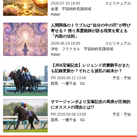
2026.07.10 18:00
スピリチュアル
金運
宇宙純粋意識領域
Aslan
人間関係のトラブルは“自分の中の凹”が呼び
寄せる？ 悟り系霊能師が語る現実を変える
「内面の法則」
2026.06.19 18:00
スピリチュアル
浄化
フラクタル
宇宙純粋意識領域
Aslan
【JRA宝塚記念】レジェンド武豊騎手がまた
も記録更新か？それとも波乱の結末か？
PR
2026.06.12 13:00
予言・予知
競馬
一攫千金
G1
サマージャンボより宝塚記念の馬券が圧倒的
にオススメの理由とは!?
PR
2026.06.08 13:00
予言・予知
競馬
一攫千金
G1