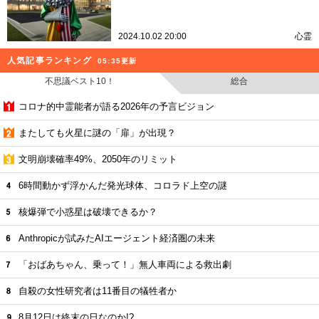
2024.10.02 20:00
心霊
人気記事ランキング
05:35更新
不思議ベスト10！
総合
コロナ的中霊能者が語る2026年の予言ビジョン
またしても火星に謎の「扉」が出現？
文明崩壊確率49%、2050年のリミット
6時間動かず浮かんだ発光球体、コロラド上空の謎
核爆弾で小惑星は破壊できるか？
Anthropicが試みたAIエージェント経済圏の未来
「おばあちゃん、乗って！」無人車両による救出劇
自殺の女性研究者は11番目の犠牲者か
8月12日は終末の日なのか!?