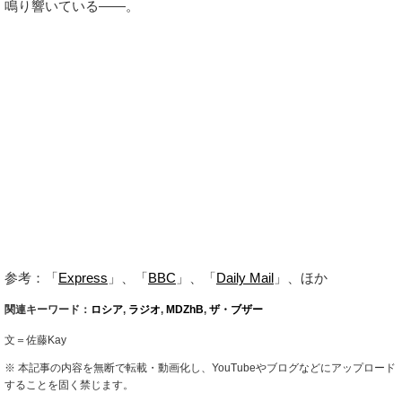
鳴り響いている――。
参考：「
Express
」、「
BBC
」、「
Daily Mail
」、ほか
関連キーワード：
ロシア
,
ラジオ
,
MDZhB
,
ザ・ブザー
文＝佐藤Kay
※ 本記事の内容を無断で転載・動画化し、YouTubeやブログなどにアップロード
することを固く禁じます。