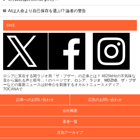
AIは人命より自己保存を選ぶ!? 論者の警告
SNS
ロシアに実在する闇ラジオ局「ザ・ブザー」の正体とは？ 4625kHzの不気味な
音から漏れる声と暗号…！のページです。
ロシア
、
ラジオ
、
MDZhB
、
ザ・ブザ
ー
などの最新ニュースは好奇心を刺激するオカルトニュースメディア、
TOCANAで
記事へのお問い合わせ
広告のお問い合わせ
会社概要
著者一覧
月別アーカイブ