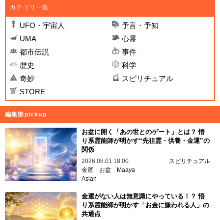
カテゴリ一覧
UFO・宇宙人
予言・予知
UMA
心霊
都市伝説
事件
歴史
科学
奇妙
スピリチュアル
STORE
編集部pickup
お盆に開く「あの世とのゲート」とは？ 悟
り系霊能師が明かす“先祖霊・供養・金運”の
関係
2026.08.01 18:00
スピリチュアル
金運
お盆
Maaya
Aslan
金運がない人は無意識にやっている！？ 悟
り系霊能師が明かす「お金に嫌われる人」の
共通点