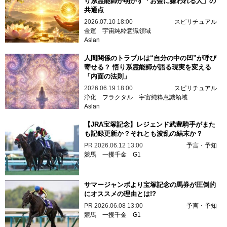
り系霊能師が明かす「お金に嫌われる人」の
共通点
2026.07.10 18:00
スピリチュアル
金運
宇宙純粋意識領域
Aslan
人間関係のトラブルは“自分の中の凹”が呼び
寄せる？ 悟り系霊能師が語る現実を変える
「内面の法則」
2026.06.19 18:00
スピリチュアル
浄化
フラクタル
宇宙純粋意識領域
Aslan
【JRA宝塚記念】レジェンド武豊騎手がまた
も記録更新か？それとも波乱の結末か？
PR
2026.06.12 13:00
予言・予知
競馬
一攫千金
G1
サマージャンボより宝塚記念の馬券が圧倒的
にオススメの理由とは!?
PR
2026.06.08 13:00
予言・予知
競馬
一攫千金
G1