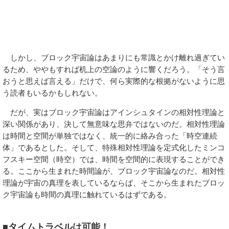
しかし、ブロック宇宙論はあまりにも常識とかけ離れ過ぎてい
るため、ややもすれば机上の空論のように響くだろう。「そう言
おうと思えば言える」だけで、何ら実際的な根拠がないように思
う読者もいるかもしれない。
だが、実はブロック宇宙論はアインシュタインの相対性理論と
深い関係があり、決して無意味な思弁ではないのだ。相対性理論
は時間と空間が単独ではなく、統一的に絡み合った「時空連続
体」であるとした。そして、特殊相対性理論を定式化したミンコ
フスキー空間（時空）では、時間を空間的に表現することができ
る。ここから生まれた時間論が、ブロック宇宙論なのだ。相対性
理論が宇宙の真理を表しているならば、そこから生まれたブロッ
ク宇宙論も時間の真理に触れているはずである。
■タイムトラベルは可能！