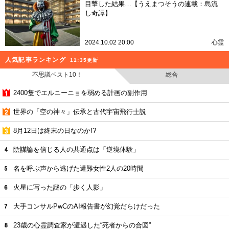
目撃した結果…【うえまつそうの連載：島流
し奇譚】
2024.10.02 20:00
心霊
人気記事ランキング
11:35更新
不思議ベスト10！
総合
2400隻でエルニーニョを弱める計画の副作用
世界の「空の神々」伝承と古代宇宙飛行士説
8月12日は終末の日なのか!?
陰謀論を信じる人の共通点は「逆境体験」
名を呼ぶ声から逃げた遭難女性2人の20時間
火星に写った謎の「歩く人影」
大手コンサルPwCのAI報告書が幻覚だらけだった
23歳の心霊調査家が遭遇した“死者からの合図”