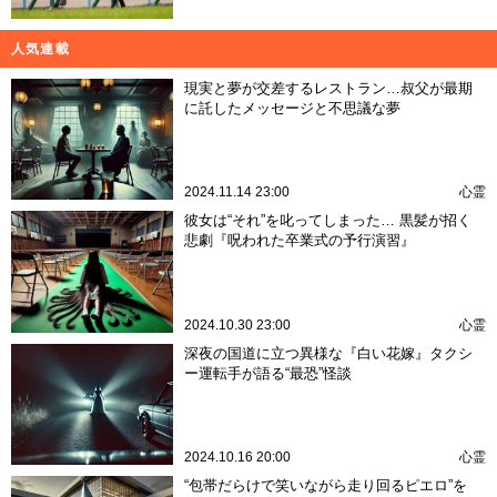
人気連載
現実と夢が交差するレストラン…叔父が最期
に託したメッセージと不思議な夢
2024.11.14 23:00
心霊
彼女は“それ”を叱ってしまった… 黒髪が招く
悲劇『呪われた卒業式の予行演習』
2024.10.30 23:00
心霊
深夜の国道に立つ異様な『白い花嫁』タクシ
ー運転手が語る“最恐”怪談
2024.10.16 20:00
心霊
“包帯だらけで笑いながら走り回るピエロ”を