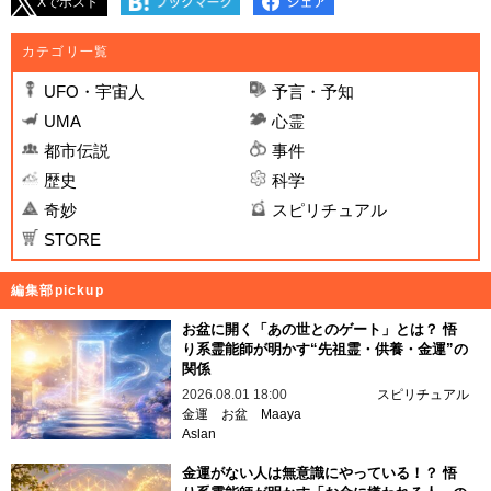
Xでポスト
カテゴリ一覧
UFO・宇宙人
予言・予知
UMA
心霊
都市伝説
事件
歴史
科学
奇妙
スピリチュアル
STORE
編集部pickup
お盆に開く「あの世とのゲート」とは？ 悟
り系霊能師が明かす“先祖霊・供養・金運”の
関係
2026.08.01 18:00
スピリチュアル
金運
お盆
Maaya
Aslan
金運がない人は無意識にやっている！？ 悟