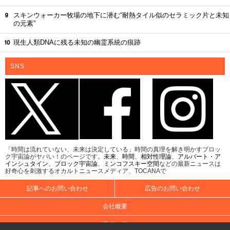
スキンウォーカー牧場の地下に潜む“耐熱タイル似のセラミック片と未知
の元素”
現生人類DNAに残る未知の幽霊系統の痕跡
SNS
「時間は流れていない、未来は決定している」時間の真理を解き明かすブロッ
ク宇宙論がヤバい！のページです。
未来
、
時間
、
相対性理論
、
アルバート・ア
インシュタイン
、
ブロック宇宙論
、
ミンコフスキー空間
などの最新ニュースは
好奇心を刺激するオカルトニュースメディア、TOCANAで
記事へのお問い合わせ
広告のお問い合わせ
会社概要
著者一覧