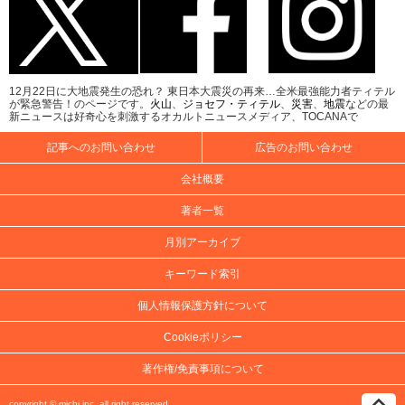
12月22日に大地震発生の恐れ？ 東日本大震災の再来…全米最強能力者ティテル
が緊急警告！のページです。
火山
、
ジョセフ・ティテル
、
災害
、
地震
などの最
新ニュースは好奇心を刺激するオカルトニュースメディア、TOCANAで
記事へのお問い合わせ
広告のお問い合わせ
会社概要
著者一覧
月別アーカイブ
キーワード索引
個人情報保護方針について
Cookieポリシー
著作権/免責事項について
copyright ©
michi inc.
all right reserved.