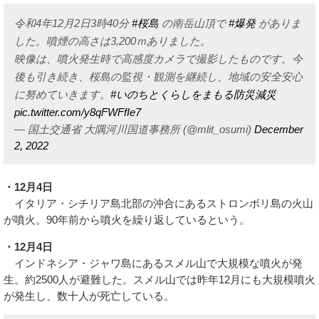
令和4年12月2日3時40分
#桜島
の南岳山頂で
#爆発
がありま
した。噴煙の高さは3,200ｍありました。
映像は、噴火発生時で高感度カメラで撮影したものです。今
後も引き続き、桜島の監視・観測を継続し、地域の安全安心
に努めていきます。
#いのちとくらしをまもる防災減災
pic.twitter.com/y8qFWFfIe7
— 国土交通省 大隅河川国道事務所 (@mlit_osumi)
December
2, 2022
・12月4日
イタリア・シチリア島北部の沖合にあるストロンボリ島の火山
が噴火。90年前から噴火を繰り返しているという。
・12月4日
インドネシア・ジャワ島にあるスメル山で大規模な噴火が発
生。約2500人が避難した。スメル山では昨年12月にも大規模噴火
が発生し、数十人が死亡している。