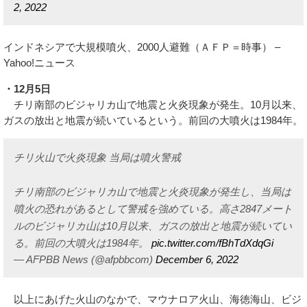
2, 2022
インドネシアで大規模噴火、2000人避難（ＡＦＰ＝時事） –
Yahoo!ニュース
・12月5日
チリ南部のビジャリカ山で地震と火炎現象が発生。10月以来、
ガスの放出と地震が続いているという。前回の大噴火は1984年。
チリ火山で火炎現象 当局は噴火警戒
チリ南部のビジャリカ山で地震と火炎現象が発生し、当局は
噴火の恐れがあるとして警戒を強めている。高さ2847メート
ルのビジャリカ山は10月以来、ガスの放出と地震が続いてい
る。前回の大噴火は1984年。
pic.twitter.com/fBhTdXdqGi
— AFPBB News (@afpbbcom)
December 6, 2022
以上にあげた火山のなかで、マウナロア火山、海徳海山、ビジ