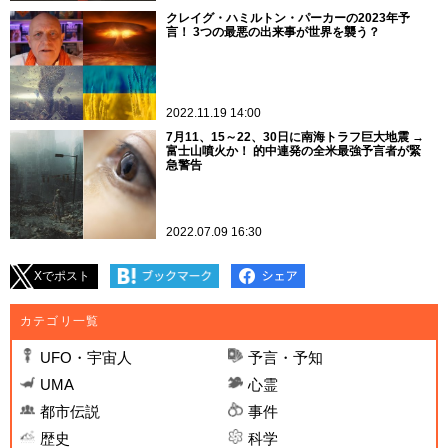
クレイグ・ハミルトン・パーカーの2023年予
言！ 3つの最悪の出来事が世界を襲う？
2022.11.19 14:00
7月11、15～22、30日に南海トラフ巨大地震 →
富士山噴火か！ 的中連発の全米最強予言者が緊
急警告
2022.07.09 16:30
Xでポスト
カテゴリ一覧
UFO・宇宙人
予言・予知
UMA
心霊
都市伝説
事件
歴史
科学