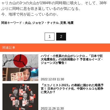
ャリカ山の3つの火山が1984年の同時期に噴火し、そして、38年
ぶりに同時に息を吹き返しているのが気になる。
今、地球で何が起こっているのか。
関連キーワード：
火山
,
ジョセフ・ティテル
,
災害
,
地震
1
2
関連記事
ハワイ・小笠原の火山がシンクロ→「日本で巨
大地震発生」の法則発動か？ 予言者ルイーズ・
ジョーンズが警告！
2022.12.03 11:30
『エコノミスト2023』の表紙に描かれた暗黒予
言！ 日本がウクライナ化、中国やトルコも戦争
に突入か？
2022.11.26 11:30