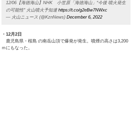
12/06【海徳海山】NHK 小笠原「海徳海山」“今後 噴火発生
の可能性” 火山噴火予知連
https://t.co/g2eBw7NWxc
— 火山ニュース (@KznNews)
December 6, 2022
・12月2日
鹿児島県・桜島 の南岳山頂で爆発が発生。噴煙の高さは3,200
ｍにもなった。