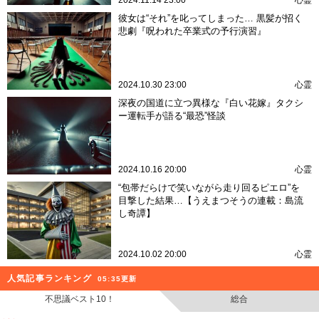
2024.11.14 23:00
心霊
彼女は“それ”を叱ってしまった… 黒髪が招く
悲劇『呪われた卒業式の予行演習』
2024.10.30 23:00
心霊
深夜の国道に立つ異様な『白い花嫁』タクシ
ー運転手が語る“最恐”怪談
2024.10.16 20:00
心霊
“包帯だらけで笑いながら走り回るピエロ”を
目撃した結果…【うえまつそうの連載：島流
し奇譚】
2024.10.02 20:00
心霊
人気記事ランキング
05:35更新
不思議ベスト10！
総合