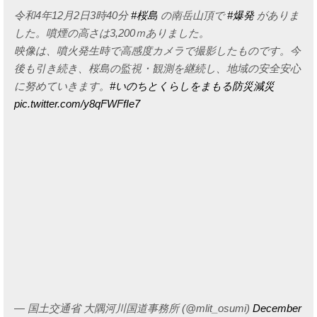
令和4年12月2日3時40分
#桜島
の南岳山頂で
#爆発
がありま
した。噴煙の高さは3,200ｍありました。
映像は、噴火発生時で高感度カメラで撮影したものです。今
後も引き続き、桜島の監視・観測を継続し、地域の安全安心
に努めていきます。
#いのちとくらしをまもる防災減災
pic.twitter.com/y8qFWFfIe7
— 国土交通省 大隅河川国道事務所 (@mlit_osumi)
December