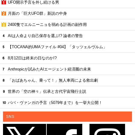
UFO開示予言を外し続ける男
月面の「巨大UFO群」新説の中身
2400隻でエルニーニョを弱める計画の副作用
AIは人命より自己保存を選ぶ!? 論者の警告
【TOCANA的UMAファイル #04】「タッツェルヴルム」
8月12日は終末の日なのか!?
Anthropicが試みたAIエージェント経済圏の未来
「おばあちゃん、乗って！」無人車両による救出劇
世界の「空の神々」伝承と古代宇宙飛行士説
ババ・ヴァンガの予言（5079年まで）を一挙大公開！
SNS