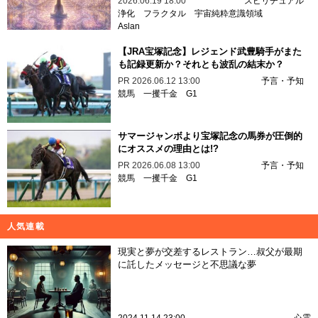
2026.06.19 18:00
スピリチュアル
浄化
フラクタル
宇宙純粋意識領域
Aslan
【JRA宝塚記念】レジェンド武豊騎手がまた
も記録更新か？それとも波乱の結末か？
PR
2026.06.12 13:00
予言・予知
競馬
一攫千金
G1
サマージャンボより宝塚記念の馬券が圧倒的
にオススメの理由とは!?
PR
2026.06.08 13:00
予言・予知
競馬
一攫千金
G1
人気連載
現実と夢が交差するレストラン…叔父が最期
に託したメッセージと不思議な夢