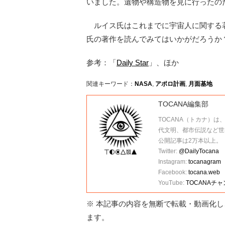
いました。遺物や構造物を見に行ったの
ルイス氏はこれまでに宇宙人に関する著
氏の著作を読んでみてはいかがだろうか
参考：「
Daily Star
」、ほか
関連キーワード：
NASA
,
アポロ計画
,
月面基地
TOCANA編集部
TOCANA（トカナ）は
代文明、都市伝説など世
公開記事は2万本以上。
Twitter:
@DailyTocana
Instagram:
tocanagram
Facebook:
tocana.web
YouTube:
TOCANAチ
※ 本記事の内容を無断で転載・動画化し、
ます。