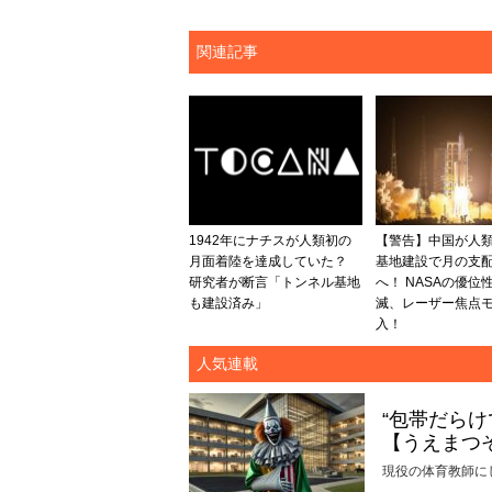
関連記事
1942年にナチスが人類初の
【警告】中国が人
月面着陸を達成していた？
基地建設で月の支
研究者が断言「トンネル基地
へ！ NASAの優位
も建設済み」
滅、レーザー焦点
入！
人気連載
“包帯だら
【うえまつ
現役の体育教師に