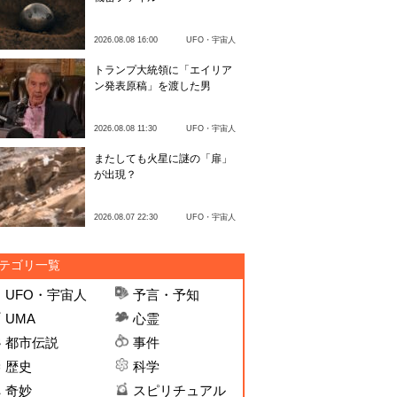
2026.08.08 16:00
UFO・宇宙人
トランプ大統領に「エイリア
ン発表原稿」を渡した男
2026.08.08 11:30
UFO・宇宙人
またしても火星に謎の「扉」
が出現？
2026.08.07 22:30
UFO・宇宙人
テゴリ一覧
UFO・宇宙人
予言・予知
UMA
心霊
都市伝説
事件
歴史
科学
奇妙
スピリチュアル