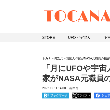
STORE
UFO・宇宙人
予
トカナ
>
異次元
>
英国人作家がNASA元職員の機
「月にUFOや宇宙
家がNASA元職員
2022.12.11 14:00
編集部
Xでポスト