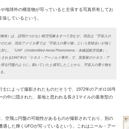
や地球外の構造物が写っていると主張する写真所有してお
※
主張しているという。
ject：未確認飛行物体）は、説明のつかない航空現象をすべて含むが、現在は「宇宙人の
そのため、現在アメリカ軍では「宇宙人の乗り物」という意味合いが強く
AP（Unidentified Aerial Phenomena：未確認航空現象）」
とされる1947年の「ケネス・アーノルド事件」で、実業家のケネス・ア
を滑る円盤のように」動いていたと描写したことから、宇宙人の乗り物を
ある。
によって撮影されたものだそうで、1972年のアポロ16号
ーの中に隠された、基地と思われる長さ1マイルの葉巻型の
は、空飛ぶ円盤の可能性があるものが撮影されており、別の
遭遇した輝くUFOが写っているという。これはニール・アー