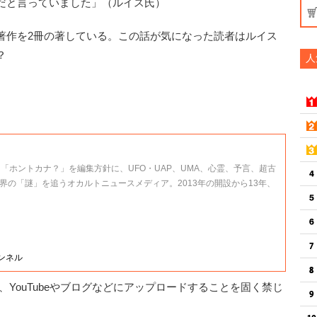
だと言っていました」（ルイス氏）
作を2冊の著している。この話が気になった読者はルイス
？
人
、「ホントカナ？」を編集方針に、UFO・UAP、UMA、心霊、予言、超古
界の「謎」を追うオカルトニュースメディア。2013年の開設から13年、
ャンネル
YouTubeやブログなどにアップロードすることを固く禁じ