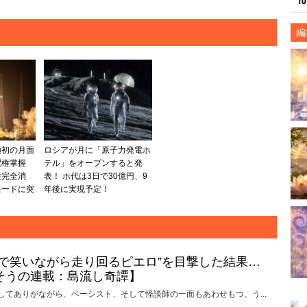
編
類初の月面
ロシアが月に「原子力発電ホ
配権掌握
テル」をオープンすると発
性完全消
表！ ホ代は3日で30億円、9
モードに突
年後に実現予定！
けで笑いながら走り回るピエロ”を目撃した結果…
そうの連載：島流し奇譚】
してありがながら、ベーシスト、そして怪談師の一面もあわせもつ、う...