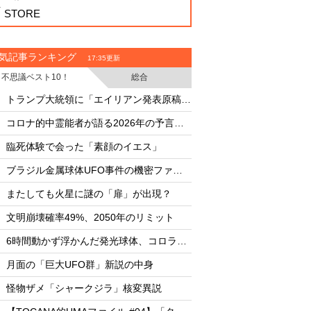
STORE
気記事ランキング
17:35更新
不思議ベスト10！
総合
・
・
トランプ大統領に「エイリアン発表原稿」を渡した男
・
・
コロナ的中霊能者が語る2026年の予言ビジョン
・
・
臨死体験で会った「素顔のイエス」
臨死体験で会った「
・
・
ブラジル金属球体UFO事件の機密ファイル
・
・
またしても火星に謎の「扉」が出現？
またしても火星に謎
・
・
文明崩壊確率49%、2050年のリミット
文明崩壊確率49%、2
・
・
6時間動かず浮かんだ発光球体、コロラド上空の謎
・
・
月面の「巨大UFO群」新説の中身
月面の「巨大UFO群
・
・
怪物ザメ「シャークジラ」核変異説
怪物ザメ「シャーク
・
・