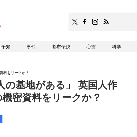
TOCANA
TOCANAのFacebookはこち
TOCANAのinstagra
TOCANAのRS
言予知
事件
都市伝説
心霊
科学
密資料をリークか？
人の基地がある」 英国人作
の機密資料をリークか？