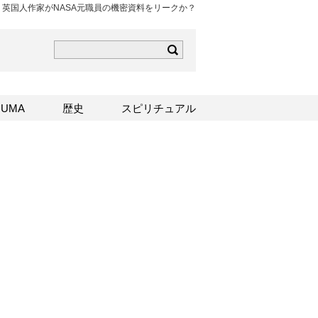
英国人作家がNASA元職員の機密資料をリークか？
ら
mはこちら
Sはこちら
UMA
歴史
スピリチュアル