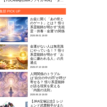
【TOCANA的UMAファイル #04】「タッツェルヴルム」
集部 PICK UP
お盆に開く「あの世と
のゲート」とは？ 悟り
系霊能師が明かす“先祖
霊・供養・金運”の関係
2026.08.01 18:00
金運がない人は無意識
にやっている！？ 悟り
系霊能師が明かす「お
金に嫌われる人」の共
通点
2026.07.10 18:00
人間関係のトラブル
は“自分の中の凹”が呼び
寄せる？ 悟り系霊能師
が語る現実を変える
「内面の法則」
2026.06.19 18:00
【JRA宝塚記念】レジ
ェンド武豊騎手がまた