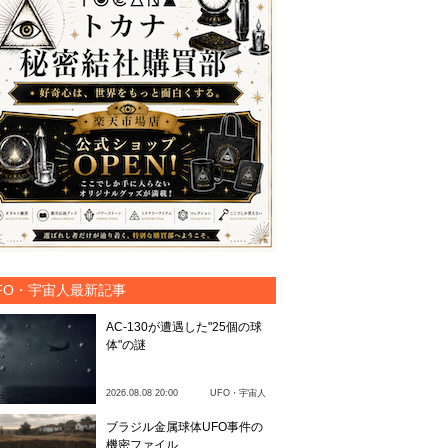
FO・宇宙人最新記事
AC-130が遭遇した"25個の球
体"の謎
2026.08.08 20:00
UFO・宇宙人
ブラジル金属球体UFO事件の
機密ファイル