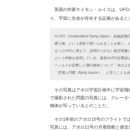
英国の作家サイモン・ルイスは、UFO
り、宇宙に生命が存在する証拠があると
※ UFO（Unidentified Flying Ob
乗り物」という意味で用いられることが多い。
なったUFOに替えて、説明のつかない航空現象に対し、「U
という呼称を採用している。最初のUFO目撃談
ーノルドが目撃した飛行物体について「水の上
「空飛ぶ円盤（flying saucer）」と言うことも
その写真はアポロ宇宙計画中に宇宙飛行士
で撮影された問題の写真には、クレータ
物体が写っているとのことだ。
その1年前のアポロ15号のフライトで
写真には、アポロ11号の月着陸船と接近