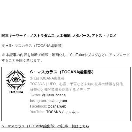
関連キーワード：
ノストラダムス
,
人工知能
,
メタバース
,
アトス・サロメ
文＝S・マスカラス（TOCANA編集部）
※ 本記事の内容を無断で転載・動画化し、YouTubeやブログなどにアップロード
することを固く禁じます。
S・マスカラス（TOCANA編集部）
3代目TOCANA編集長
TOCANA｜UFO、心霊、予言など未知の世界の情報を発信、
好奇心と知的欲求を刺激するメディア
Twitter:
@DailyTocana
Instagram:
tocanagram
Facebook:
tocana.web
YouTube:
TOCANAチャンネル
S・マスカラス（TOCANA編集部）の記事一覧はこちら