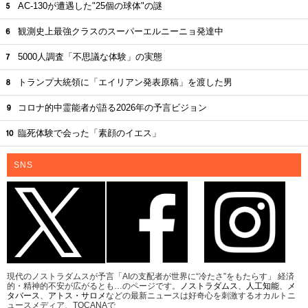
AC-130が遭遇した"25個の球体"の謎
観測史上最強クラスのスーパーエルニーニョ発達中
5000人調査「不思議な体験」の実態
トランプ大統領に「エイリアン発表原稿」を渡した男
コロナ的中霊能者が語る2026年の予言ビジョン
臨死体験で会った「素顔のイエス」
SNS
現代のノストラダムスが予言「AIの支配者が世界に“冷たさ”をもたらす」 経済
的・精神的不安が広がるとも…のページです。
ノストラダムス
、
人工知能
、
メ
タバース
、
アトス・サロメ
などの最新ニュースは好奇心を刺激するオカルトニ
ュースメディア、TOCANAで