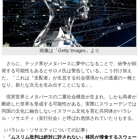
画像は「Getty Images」より
さらに、テック界がメタバースに夢中になることで、紛争が頻
発する可能性もあるとサロメ氏は警告している。こう付け加え
た。「これは『支配者』が生息する社会環境からの逃避の一種と
なり、新たな次元を生み出すことになる」。
現実世界とメタバースの二重社会構造が生まれ、しかも両者が
断絶した世界を形成する可能性がある。実際にスウェーデンでは
同国の文化に融合しないイスラーム文化を育む共同体がパラレ
ル・ソサエティ（並行社会）と呼ばれ危惧されていたりもする。
（パラレル・ソサエティについての記事）
・
「ムスリム批判は絶対に許されない」移民が侵食するスウェー