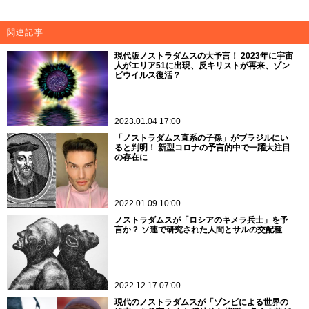
関連記事
現代版ノストラダムスの大予言！ 2023年に宇宙
人がエリア51に出現、反キリストが再来、ゾン
ビウイルス復活？
2023.01.04 17:00
「ノストラダムス直系の子孫」がブラジルにい
ると判明！ 新型コロナの予言的中で一躍大注目
の存在に
2022.01.09 10:00
ノストラダムスが「ロシアのキメラ兵士」を予
言か？ ソ連で研究された人間とサルの交配種
2022.12.17 07:00
現代のノストラダムスが「ゾンビによる世界の