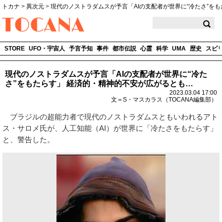
トカナ
>
異次元
>
現代のノストラダムスが予言「AIの支配者が世界に“冷たさ”を
TOCANA
STORE
UFO・宇宙人
予言予知
事件
都市伝説
心霊
科学
UMA
歴史
スピ
現代のノストラダムスが予言「AIの支配者が世界に“冷た
さ”をもたらす」 経済的・精神的不安が広がるとも…
2023.03.04 17:00
文＝S・マスカラス（TOCANA編集部）
ブラジルの超能力者で現代のノストラダムスともいわれるアト
ス・サロメ氏が、人工知能（AI）が世界に「冷たさをもたらす」
と、警告した。