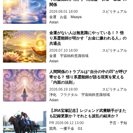
関係
2026.08.01 18:00
スピリチュアル
金運
お盆
Maaya
Aslan
金運がない人は無意識にやっている！？ 悟
り系霊能師が明かす「お金に嫌われる人」の
共通点
2026.07.10 18:00
スピリチュアル
金運
宇宙純粋意識領域
Aslan
人間関係のトラブルは“自分の中の凹”が呼び
寄せる？ 悟り系霊能師が語る現実を変える
「内面の法則」
2026.06.19 18:00
スピリチュアル
浄化
フラクタル
宇宙純粋意識領域
Aslan
【JRA宝塚記念】レジェンド武豊騎手がまた
も記録更新か？それとも波乱の結末か？
PR
2026.06.12 13:00
予言・予知
競馬
一攫千金
G1