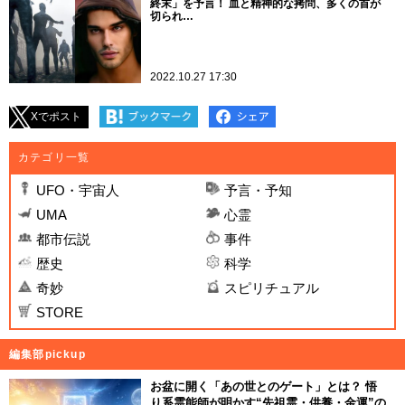
終末」を予言！ 血と精神的な拷問、多くの首が
切られ…
2022.10.27 17:30
Xでポスト
カテゴリ一覧
UFO・宇宙人
予言・予知
UMA
心霊
都市伝説
事件
歴史
科学
奇妙
スピリチュアル
STORE
編集部pickup
お盆に開く「あの世とのゲート」とは？ 悟
り系霊能師が明かす“先祖霊・供養・金運”の