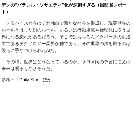
デンの“パラレル・ソサエティ”化が深刻すぎる（国防省レポー
ト）
メタバース社会はそれ独自で新たな社会を形成し、現実世界の
ルールとはまた別のルール、あるいは行動規範や倫理観に従う世
界になる恐れがあるだろう。そこではもちろんメタバースの創造
主であるテクノロジー業界が神であり、その世界の法を司るのは
彼らに手なづけられたAIだ。
その時、世界はどうなっているのか。サロメ氏の予言に従えば
未来は明るくなさそうだ。
参考：「
Daily Star
」ほか