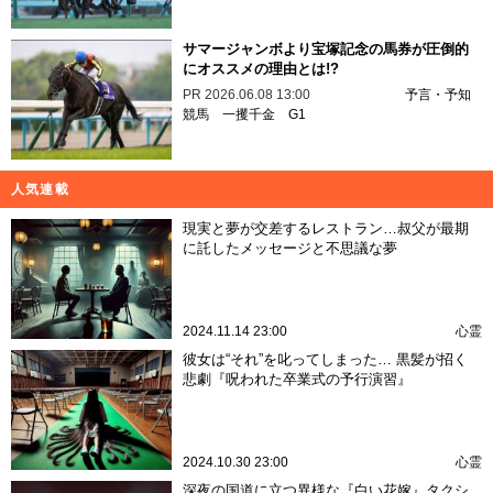
サマージャンボより宝塚記念の馬券が圧倒的
にオススメの理由とは!?
PR
2026.06.08 13:00
予言・予知
競馬
一攫千金
G1
人気連載
現実と夢が交差するレストラン…叔父が最期
に託したメッセージと不思議な夢
2024.11.14 23:00
心霊
彼女は“それ”を叱ってしまった… 黒髪が招く
悲劇『呪われた卒業式の予行演習』
2024.10.30 23:00
心霊
深夜の国道に立つ異様な『白い花嫁』タクシ