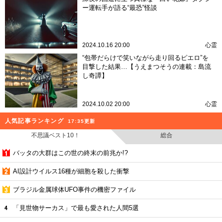
ー運転手が語る“最恐”怪談
2024.10.16 20:00
心霊
“包帯だらけで笑いながら走り回るピエロ”を
目撃した結果…【うえまつそうの連載：島流
し奇譚】
2024.10.02 20:00
心霊
人気記事ランキング
17:35更新
不思議ベスト10！
総合
バッタの大群はこの世の終末の前兆か!?
AI設計ウイルス16種が細胞を殺した衝撃
ブラジル金属球体UFO事件の機密ファイル
「見世物サーカス」で最も愛された人間5選