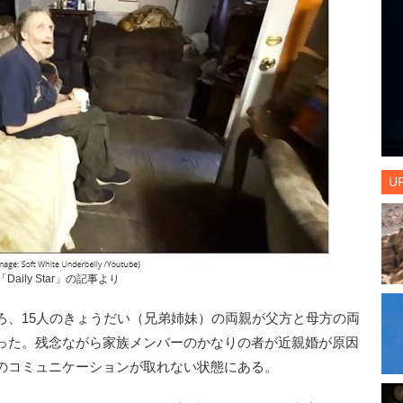
U
「Daily Star」の記事より
、15人のきょうだい（兄弟姉妹）の両親が父方と母方の両
った。残念ながら家族メンバーのかなりの者が近親婚が原因
のコミュニケーションが取れない状態にある。