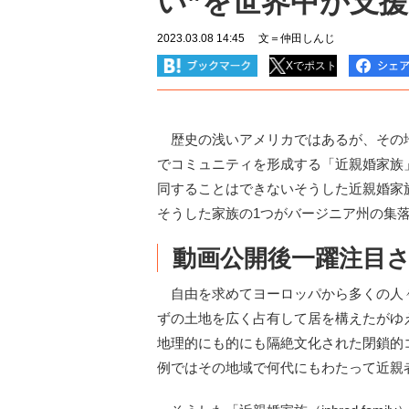
い”を世界中が支援
2023.03.08 14:45
文＝仲田しんじ
Xでポスト
歴史の浅いアメリカではあるが、その地
でコミュニティを形成する「近親婚家族
同することはできないそうした近親婚家
そうした家族の1つがバージニア州の集
動画公開後一躍注目
自由を求めてヨーロッパから多くの人々
ずの土地を広く占有して居を構えたがゆ
地理的にも的にも隔絶文化された閉鎖的
例ではその地域で何代にもわたって近親