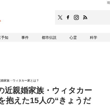
現
TOCANA
TOCANAのFacebookはこち
TOCANAのinstagra
TOCANAのRS
言予知
事件
都市伝説
心霊
科学
親婚家族・ウィタカー家とは？
の近親婚家族・ウィタカー
を抱えた15人の“きょうだ