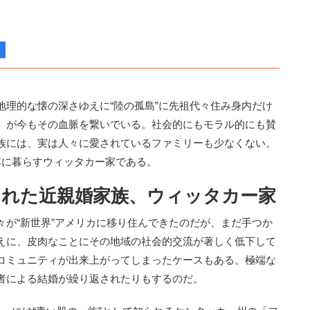
理的な懐の深さゆえに“陸の孤島”に先祖代々住み身内だけ
」が今もその血脈を繋いでいる。社会的にもモラル的にも賛
族には、実は人々に愛されているファミリーも少なくない。
落に暮らすウィッタカー家である。
された近親婚家族、ウィッタカー家
が“新世界”アメリカに移り住んできたのだが、まだ手つか
えに、皮肉なことにその地域の社会的交流が著しく低下して
コミュニティが出来上がってしまったケースもある。極端な
者による結婚が繰り返されたりもするのだ。