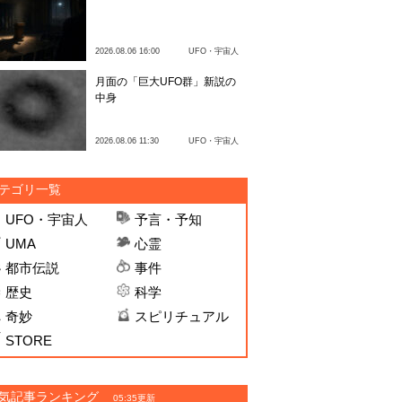
2026.08.06 16:00
UFO・宇宙人
月面の「巨大UFO群」新説の
中身
2026.08.06 11:30
UFO・宇宙人
テゴリ一覧
UFO・宇宙人
予言・予知
UMA
心霊
都市伝説
事件
歴史
科学
奇妙
スピリチュアル
STORE
気記事ランキング
05:35更新