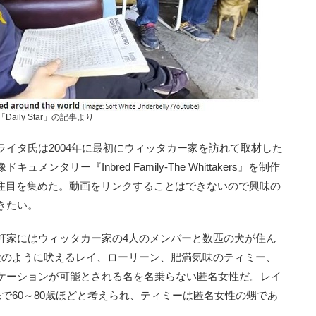
「Daily Star」の記事より
イタ氏は2004年に最初にウィッタカー家を訪れて取材した
タリー『Inbred Family-The Whittakers』を制作
多くの注目を集めた。動画をリンクすることはできないので興味の
きたい。
家にはウィッタカー家の4人のメンバーと数匹の犬が住ん
犬のように吠えるレイ、ローリーン、肥満気味のティミー、
ケーションが可能とされる名を名乗らない匿名女性だ。レイ
で60～80歳ほどと考えられ、ティミーは匿名女性の甥であ