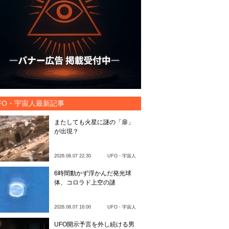
FO・宇宙人最新記事
またしても火星に謎の「扉」
が出現？
2026.08.07 22:30
UFO・宇宙人
6時間動かず浮かんだ発光球
体、コロラド上空の謎
2026.08.07 16:00
UFO・宇宙人
UFO開示予言を外し続ける男