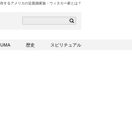
存するアメリカの近親婚家族・ウィタカー家とは？
ら
mはこちら
Sはこちら
UMA
歴史
スピリチュアル