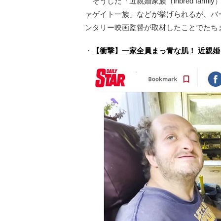
そうした「近親婚家族（inbred fam
ァゲイト一族」などが挙げられるが、バ
ンタリー映画監督が取材したことでたち
・
【衝撃】一家全員まっ青な肌！ 近親