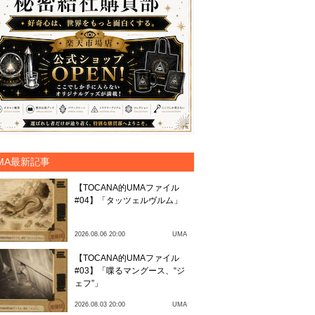
MA最新記事
【TOCANA的UMAファイル
#04】「タッツェルヴルム」
2026.08.06 20:00
UMA
【TOCANA的UMAファイル
#03】「喋るマングース、“ジ
ェフ”」
2026.08.03 20:00
UMA