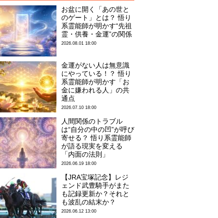
お盆に開く「あの世と
のゲート」とは？ 悟り
系霊能師が明かす“先祖
霊・供養・金運”の関係
2026.08.01 18:00
金運がない人は無意識
にやっている！？ 悟り
系霊能師が明かす「お
金に嫌われる人」の共
通点
2026.07.10 18:00
人間関係のトラブル
は“自分の中の凹”が呼び
寄せる？ 悟り系霊能師
が語る現実を変える
「内面の法則」
2026.06.19 18:00
【JRA宝塚記念】レジ
ェンド武豊騎手がまた
も記録更新か？それと
も波乱の結末か？
2026.06.12 13:00