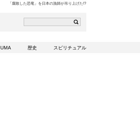
「腐敗した恐竜」を日本の漁師が吊り上げた!?
ら
mはこちら
Sはこちら
UMA
歴史
スピリチュアル