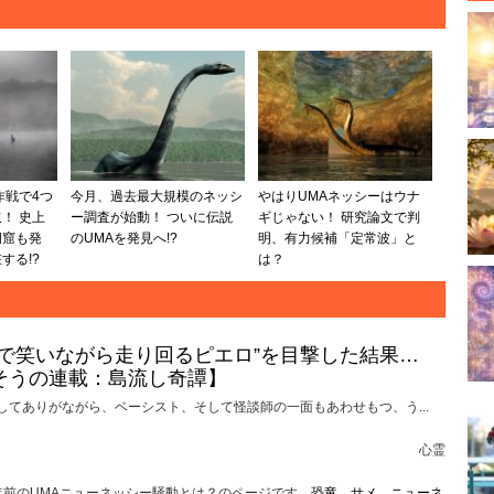
作戦で4つ
今月、過去最大規模のネッシ
やはりUMAネッシーはウナ
！ 史上
ー調査が始動！ ついに伝説
ギじゃない！ 研究論文で判
洞窟も発
のUMAを発見へ!?
明、有力候補「定常波」と
する!?
は？
けで笑いながら走り回るピエロ”を目撃した結果…
そうの連載：島流し奇譚】
してありがながら、ベーシスト、そして怪談師の一面もあわせもつ、う...
心霊
0年前のUMAニューネッシー騒動とは？のページです。
恐竜
、
サメ
、
ニューネ