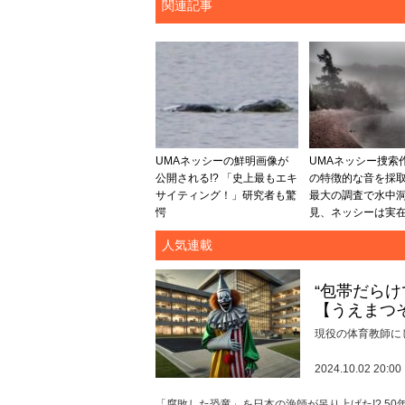
関連記事
UMAネッシーの鮮明画像が
UMAネッシー捜索
公開される!? 「史上最もエキ
の特徴的な音を採取
サイティング！」研究者も驚
最大の調査で水中
愕
見、ネッシーは実在
人気連載
“包帯だら
【うえまつ
現役の体育教師に
2024.10.02 20:00
「腐敗した恐竜」を日本の漁師が吊り上げた!? 5