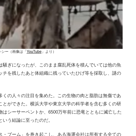
ッシー（画像は「
YouTube
」より）
は騒ぎになったが、このまま腐乱死体を積んでいては他の魚
ッチを残したあと体組織に残っていたひげ等を採取し、謎の
多くの人々の注目を集めた。この生物の肉と脂肪は無傷であ
ことができた。横浜大学や東京大学の科学者を含む多くの研
はシーサーペントか、6500万年前に恐竜とともに滅亡した
という結論に至ったのだ。
ス・ブーム」を巻き起こし、ある海運会社は所有する全ての