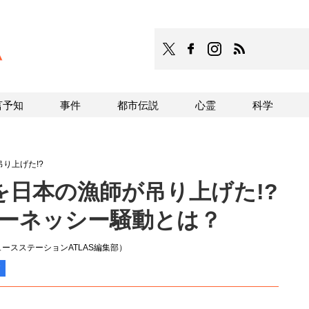
TOCANA
TOCANAのFacebookはこち
TOCANAのinstagra
TOCANAのRS
言予知
事件
都市伝説
心霊
科学
り上げた!?
を日本の漁師が吊り上げた!?
ューネッシー騒動とは？
ースステーションATLAS編集部）