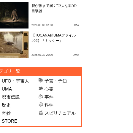
腕が膝まで届く"巨大な影"の
目撃談
2026.08.03 07:00
UMA
【TOCANA的UMAファイル
#02】「ミッシー」
2026.07.30 20:00
UMA
テゴリ一覧
UFO・宇宙人
予言・予知
UMA
心霊
都市伝説
事件
歴史
科学
奇妙
スピリチュアル
STORE