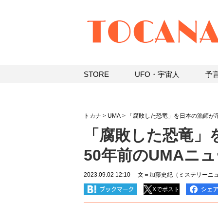
STORE
UFO・宇宙人
予
トカナ
>
UMA
>
「腐敗した恐竜」を日本の漁師が吊
「腐敗した恐竜」
50年前のUMAニ
2023.09.02 12:10
文＝加藤史紀（ミステリーニュ
Xでポスト