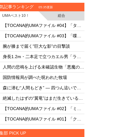
気記事ランキング
05:35更新
UMAベスト10！
総合
・
・
【TOCANA的UMAファイル #04】「タッツェルヴルム」
UFO開示予言を外し
・
・
【TOCANA的UMAファイル #03】「喋るマングース、“ジェフ”」
月面の「巨大UFO群
・
・
腕が膝まで届く"巨大な影"の目撃談
・
・
身長1.2m・二本足で立つカエル男「ラブランド・フロッグマン」
AIは人命より自己保存
・
・
人間の悲鳴を上げる未確認生物「悪魔の鳥（ウラマ）」とは？
・
・
国防情報局が調べた呪われた牧場
8月12日は終末の日な
・
・
森に潜む“人間もどき” ― 四つん這いで歩く謎の人型生物
・
・
絶滅したはずの“翼竜”はまだ生きているのか？
・
・
【TOCANA的UMAファイル #02】「ミッシー」
・
・
【TOCANA的UMAファイル #01】「クッシー」
集部 PICK UP