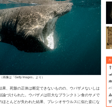
カ
画像は「Getty Images」より）
結果、死骸の正体は断定できないものの、ウバザメないしは
結論づけられた。ウバザメは巨大なプランクトン食のサメで
のほとんどが失われた結果、プレシオサウルスに似た姿にな