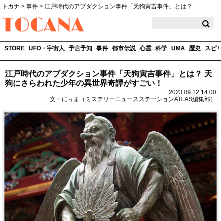
トカナ
>
事件
>
江戸時代のアブダクション事件「天狗寅吉事件」とは？
TOCANA
STORE
UFO・宇宙人
予言予知
事件
都市伝説
心霊
科学
UMA
歴史
スピ
江戸時代のアブダクション事件「天狗寅吉事件」とは？ 天
狗にさらわれた少年の異世界奇譚がすごい！
2023.09.12 14:00
文＝にぅま（ミステリーニュースステーションATLAS編集部）