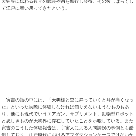
天狗界に伝わる数々の武芸や術を修行し会得、その後しばらくし
て江戸に舞い戻ってきたという。
寅吉の話の中には、「天狗様と空に昇っていくと耳が痛くなっ
た」といった実際に体験しなければ知りえないようなものもあ
り、他にも現代でいうエアガン、サプリメント、動物型ロボット
と思しきものが天狗界に存在していたことを示唆している。また
寅吉のこうした体験報告は、宇宙人による人間誘拐の事例とも酷
似しており、江戸時代におけるアブダクションケースではないか