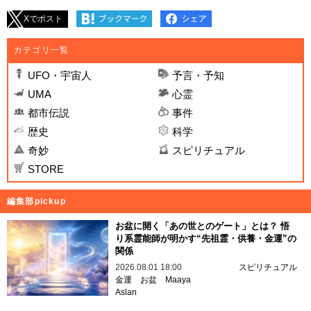
Xでポスト
カテゴリ一覧
UFO・宇宙人
予言・予知
UMA
心霊
都市伝説
事件
歴史
科学
奇妙
スピリチュアル
STORE
編集部pickup
お盆に開く「あの世とのゲート」とは？ 悟
り系霊能師が明かす“先祖霊・供養・金運”の
関係
2026.08.01 18:00
スピリチュアル
金運
お盆
Maaya
Aslan