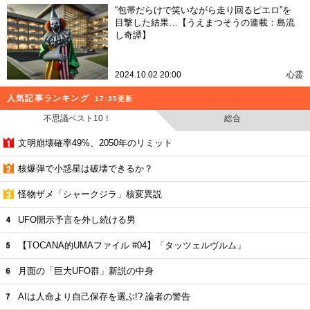
“包帯だらけで笑いながら走り回るピエロ”を
目撃した結果…【うえまつそうの連載：島流
し奇譚】
2024.10.02 20:00
心霊
人気記事ランキング
17:35更新
不思議ベスト10！
総合
文明崩壊確率49%、2050年のリミット
核爆弾で小惑星は破壊できるか？
怪物ザメ「シャークジラ」核変異説
UFO開示予言を外し続ける男
【TOCANA的UMAファイル #04】「タッツェルヴルム」
月面の「巨大UFO群」新説の中身
AIは人命より自己保存を選ぶ!? 論者の警告