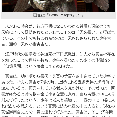
画像は「Getty Images」より
人がある時突然、行方不明になるいわゆる神隠し現象のうち、
天狗によって誘拐されたといわれるものは「天狗攫い」と呼ばれ
ている。その中でも特に有名なのは、天狗にさらわれた少年寅
吉、通称・天狗小僧寅吉だ。
江戸時代の国学者で神道家の平田篤胤は、知人から寅吉の存在
を知ったことで興味を持ち、少年へ尋ねたその多くの体験談を
『仙境異聞』という著書にまとめあげた。
寅吉は、幼い頃から疫病・災害の予言を的中させていた少年で
あった。そんな寅吉が7歳の時、上野にある五条天神の黒門前で
遊んでいると、商売をしている老人を見かけた。その老人は、商
売が終わると持ち物を全て小さな壺に入れ、自らも壺の中に入り
飛んで行ったという。少年は老人と接触し、「壺の中に一緒に入
れば占いを教える」という言葉に誘われ壺の中に入ると、現在の
茨城県南台丈まで一気に連れて行かれた。寅吉は、そこで5年間