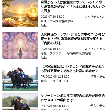
金運がない人は無意識にやっている！？ 悟
り系霊能師が明かす「お金に嫌われる人」の
共通点
2026.07.10 18:00
スピリチュアル
金運
宇宙純粋意識領域
Aslan
人間関係のトラブルは“自分の中の凹”が呼び
寄せる？ 悟り系霊能師が語る現実を変える
「内面の法則」
2026.06.19 18:00
スピリチュアル
浄化
フラクタル
宇宙純粋意識領域
Aslan
【JRA宝塚記念】レジェンド武豊騎手がまた
も記録更新か？それとも波乱の結末か？
PR
2026.06.12 13:00
予言・予知
競馬
一攫千金
G1
サマージャンボより宝塚記念の馬券が圧倒的
にオススメの理由とは!?
PR
2026.06.08 13:00
予言・予知