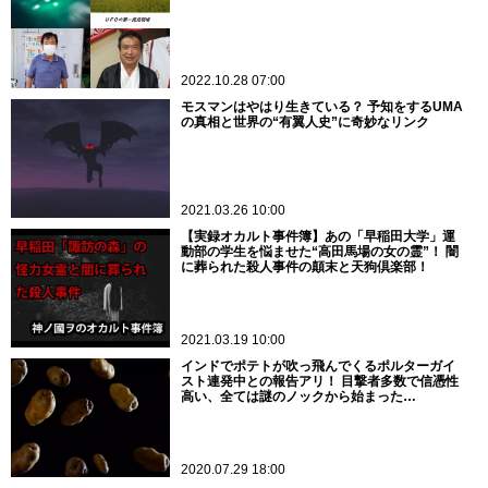
2022.10.28 07:00
モスマンはやはり生きている？ 予知をするUMA
の真相と世界の“有翼人史”に奇妙なリンク
2021.03.26 10:00
【実録オカルト事件簿】あの「早稲田大学」運
動部の学生を悩ませた“高田馬場の女の霊”！ 闇
に葬られた殺人事件の顛末と天狗倶楽部！
2021.03.19 10:00
インドでポテトが吹っ飛んでくるポルターガイ
スト連発中との報告アリ！ 目撃者多数で信憑性
高い、全ては謎のノックから始まった…
2020.07.29 18:00