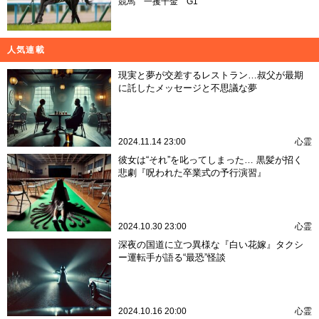
競馬
一攫千金
G1
人気連載
現実と夢が交差するレストラン…叔父が最期
に託したメッセージと不思議な夢
2024.11.14 23:00
心霊
彼女は“それ”を叱ってしまった… 黒髪が招く
悲劇『呪われた卒業式の予行演習』
2024.10.30 23:00
心霊
深夜の国道に立つ異様な『白い花嫁』タクシ
ー運転手が語る“最恐”怪談
2024.10.16 20:00
心霊