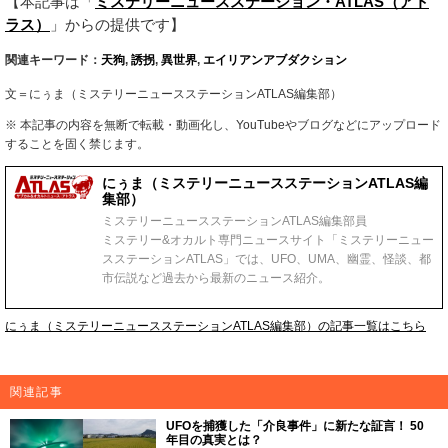
【本記事は「
ミステリーニュースステーション・ATLAS（アト
ラス）
」からの提供です】
関連キーワード：
天狗
,
誘拐
,
異世界
,
エイリアンアブダクション
文＝にぅま（ミステリーニュースステーションATLAS編集部）
※ 本記事の内容を無断で転載・動画化し、YouTubeやブログなどにアップロード
することを固く禁じます。
にぅま（ミステリーニュースステーションATLAS編
集部）
ミステリーニュースステーションATLAS編集部員
ミステリー&オカルト専門ニュースサイト「ミステリーニュー
スステーションATLAS」では、UFO、UMA、幽霊、怪談、都
市伝説など過去から最新のニュース紹介。
にぅま（ミステリーニュースステーションATLAS編集部）の記事一覧はこちら
関連記事
UFOを捕獲した「介良事件」に新たな証言！ 50
年目の真実とは？