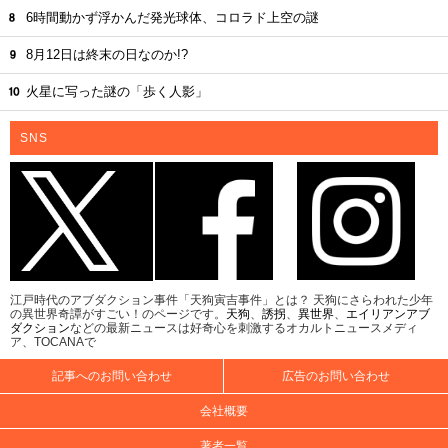
6時間動かず浮かんだ発光球体、コロラド上空の謎
8月12日は終末の日なのか!?
火星に写った謎の「歩く人影」
SNS
江戸時代のアブダクション事件「天狗寅吉事件」とは？ 天狗にさらわれた少年
の異世界奇譚がすごい！のページです。
天狗
、
誘拐
、
異世界
、
エイリアンアブ
ダクション
などの最新ニュースは好奇心を刺激するオカルトニュースメディ
ア、TOCANAで
記事へのお問い合わせ
広告のお問い合わせ
会社概要
著者一覧