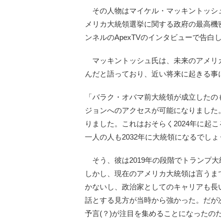
その人物はマイケル・マッキントッシ
メリカ大統領選挙に関する政府の最高機密
ンネルのApexTVのインタビューで告白
マッキントッシュ氏は、未来のアメリ
んだと語っており、近い将来に起きる事
「バラク・オバマ前大統領が成立したの
ジョンへのアクセスが可能になりました
りました。これはおそらく2024年に起
一人の人も2032年に大統領になるでしょ
そう、彼は2019年の段階でトランプ
しかし、現在のアメリカ大統領は言うま
かないし、政治家としてのキャリアも長
話とする見方が当時から強かった。だが
予言(？)が注目を集めることになったの