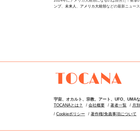
2024年にアメリカ大統領になるのは自分だ！衝
ンプ
、
未来人
、
アメリカ大統領
などの最新ニュース
TOCANA
宇宙
、
オカルト
、
宗教
、
アート
、
UFO
、
UMA
な
TOCANAとは？
会社概要
著者一覧
月
Cookieポリシー
著作権/免責事項について