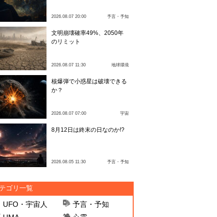
2026.08.07 20:00
予言・予知
文明崩壊確率49%、2050年
のリミット
2026.08.07 11:30
地球環境
核爆弾で小惑星は破壊できる
か？
2026.08.07 07:00
宇宙
8月12日は終末の日なのか!?
2026.08.05 11:30
予言・予知
テゴリ一覧
UFO・宇宙人
予言・予知