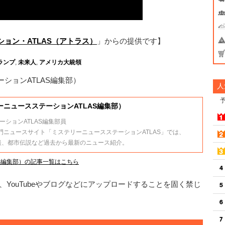
ョン・ATLAS（アトラス）
」からの提供です】
ランプ
,
未来人
,
アメリカ大統領
ションATLAS編集部）
人
ニュースステーションATLAS編集部）
ションATLAS編集部員
門ニュースサイト「ミステリーニュースステーションATLAS」では、
怪談、都市伝説など過去から最新のニュース紹介。
S編集部）の記事一覧はこちら
YouTubeやブログなどにアップロードすることを固く禁じ