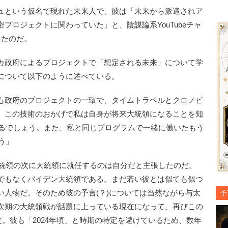
ュという仮名で現れた未来人で、彼は「未来から派遣されア
プロジェクトに関わっていた」と、陰謀論系YouTubeチャ
したのだ。
カ政府によるプロジェクトで「想定される未来」について学
について以下のように述べている。
も政府のプロジェクトの一環で、タイムトラベルとクロノビ
。この技術のおかげで私は自身が将来大統領になることを知
こるでしょう。また、私と同じプログラムで一緒に働いたもう
う」
大統領の次に大統領に就任するのは自分だと主張したのだ。
でもなくバイデン大統領である。まだ若い彼とは似ても似つ
い人物だ。そのため彼の予言(？)については当然ながら与太
予
次期の大統領戦が話題に上っている現在になって、再びこの
だ。彼も「2024年頃」と時期の特定を避けているため、数年