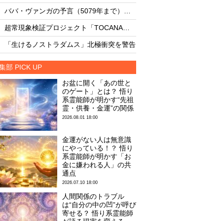
・
・
ババ・ヴァンガの予言（5079年まで）を一挙大公開！
自殺の女性研究者は1
・
・
超常現象検証プロジェクト「TOCANA探求機関 — 未確認現象調査タスクフォース」始動
8月12日は終末の日な
・
・
「生けるノストラダムス」北極衝突を警告
AIは人命より自己保存
集部 PICK UP
お盆に開く「あの世と
のゲート」とは？ 悟り
系霊能師が明かす“先祖
霊・供養・金運”の関係
2026.08.01 18:00
金運がない人は無意識
にやっている！？ 悟り
系霊能師が明かす「お
金に嫌われる人」の共
通点
2026.07.10 18:00
人間関係のトラブル
は“自分の中の凹”が呼び
寄せる？ 悟り系霊能師