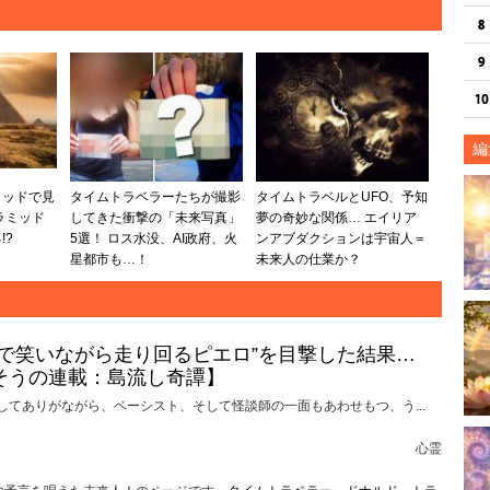
編
ミッドで見
タイムトラベラーたちが撮影
タイムトラベルとUFO、予知
ラミッド
してきた衝撃の「未来写真」
夢の奇妙な関係… エイリア
!?
5選！ ロス水没、AI政府、火
ンアブダクションは宇宙人＝
星都市も…！
未来人の仕業か？
けで笑いながら走り回るピエロ”を目撃した結果…
そうの連載：島流し奇譚】
してありがながら、ベーシスト、そして怪談師の一面もあわせもつ、う...
心霊