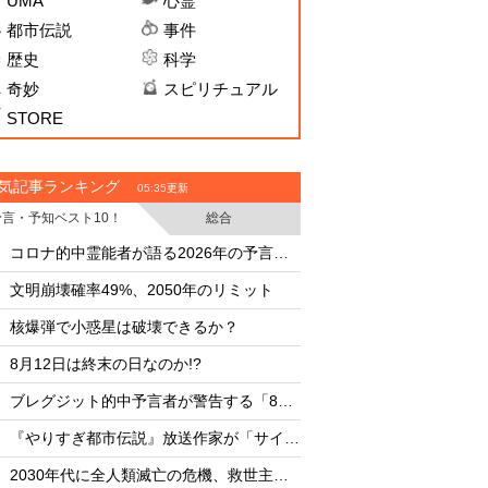
UMA
心霊
都市伝説
事件
歴史
科学
奇妙
スピリチュアル
STORE
気記事ランキング
05:35更新
予言・予知ベスト10！
総合
・
・
コロナ的中霊能者が語る2026年の予言ビジョン
・
・
文明崩壊確率49%、2050年のリミット
またしても火星に謎
・
・
核爆弾で小惑星は破壊できるか？
文明崩壊確率49%、2
・
・
8月12日は終末の日なのか!?
・
・
ブレグジット的中予言者が警告する「8月〜9月の暗黒ビジョン」
核爆弾で小惑星は破
・
・
『やりすぎ都市伝説』放送作家が「サイキック投資」で莫大な利益を得ていた！
・
・
2030年代に全人類滅亡の危機、救世主は1999年生まれの日本人！