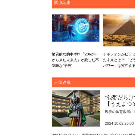
関連記事
驚異的な的中率!? 「2062年
ナポレオンがピラ
から来た未来人」が残した不
た未来とは？ 「ピ
気味な“予告”
パワー」は実在する
人気連載
“包帯だら
【うえまつ
現役の体育教師に
2024.10.02 20:00