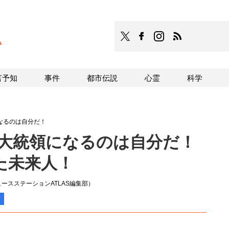
TOCANA
TOCANAのFacebookはこち
TOCANAのinstagra
TOCANAのRS
言予知
事件
都市伝説
心霊
科学
になるのは自分だ！
カ大統領になるのは自分だ！
た未来人！
ースステーションATLAS編集部）