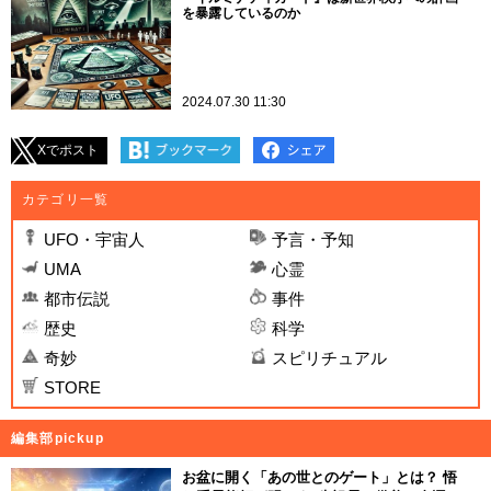
を暴露しているのか
2024.07.30 11:30
Xでポスト
カテゴリ一覧
UFO・宇宙人
予言・予知
UMA
心霊
都市伝説
事件
歴史
科学
奇妙
スピリチュアル
STORE
編集部pickup
お盆に開く「あの世とのゲート」とは？ 悟