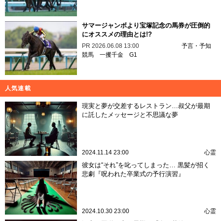
サマージャンボより宝塚記念の馬券が圧倒的
にオススメの理由とは!?
PR
2026.06.08 13:00
予言・予知
競馬
一攫千金
G1
人気連載
現実と夢が交差するレストラン…叔父が最期
に託したメッセージと不思議な夢
2024.11.14 23:00
心霊
彼女は“それ”を叱ってしまった… 黒髪が招く
悲劇『呪われた卒業式の予行演習』
2024.10.30 23:00
心霊