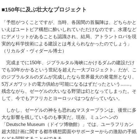
■150年に及ぶ壮大なプロジェクト
「予想がつくことですが、当時、各国間の首脳陣は、どちらかと
いえばユートピア構想に酔いしれていただけなのです。水運など
にデメリットがあることも認識され、結局、アトラントロパを現
実的な科学技術による建設とは考えられなかったのでしょう」
（リカルダ・ヴィダール博士）
完成までに150年、ジブラルタル海峡にかけるダムの建設だけ
でも10年かかるという世紀を超えた一大プロジェクト。だが、こ
のジブラルタルのダムが完成したなら世界最大の発電所となり、
5万メガワットの電力供給が可能になるはずだったという……。
残念ながら、ゼーゲルの大いなる野望は幻となってしまった。そ
して、今でもアフリカとヨーロッパはつながっていない。
しかし、ゼーゲルの神をも恐れぬマスタープランは、後世に多
大な影響を残しているのも事実だ。現在、ミュンヘンの
「Deutsche Museum（ドイツ博物館）」では、ユーラフリカン
超大陸計画に関する都市構想図面やサポーターからの激励の手紙
などを閲覧することができる。