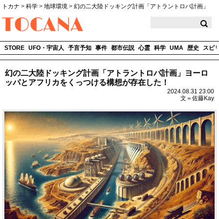
トカナ
>
科学
>
地球環境
>
幻の二大陸ドッキング計画「アトラントロパ計画」
TOCANA
STORE
UFO・宇宙人
予言予知
事件
都市伝説
心霊
科学
UMA
歴史
スピ
幻の二大陸ドッキング計画「アトラントロパ計画」ヨーロ
ッパとアフリカをくっつける構想が存在した！
2024.08.31 23:00
文＝佐藤Kay