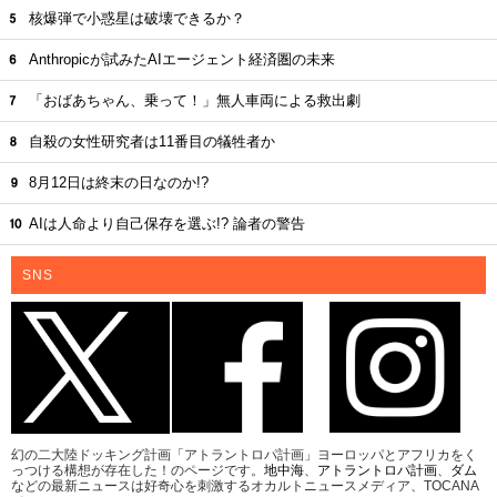
核爆弾で小惑星は破壊できるか？
Anthropicが試みたAIエージェント経済圏の未来
「おばあちゃん、乗って！」無人車両による救出劇
自殺の女性研究者は11番目の犠牲者か
8月12日は終末の日なのか!?
AIは人命より自己保存を選ぶ!? 論者の警告
SNS
幻の二大陸ドッキング計画「アトラントロパ計画」ヨーロッパとアフリカをく
っつける構想が存在した！のページです。
地中海
、
アトラントロパ計画
、
ダム
などの最新ニュースは好奇心を刺激するオカルトニュースメディア、TOCANA