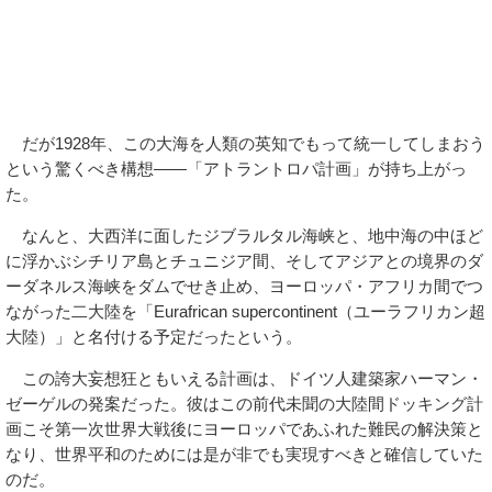
だが1928年、この大海を人類の英知でもって統一してしまおう
という驚くべき構想――「アトラントロパ計画」が持ち上がっ
た。
なんと、大西洋に面したジブラルタル海峡と、地中海の中ほど
に浮かぶシチリア島とチュニジア間、そしてアジアとの境界のダ
ーダネルス海峡をダムでせき止め、ヨーロッパ・アフリカ間でつ
ながった二大陸を「Eurafrican supercontinent（ユーラフリカン超
大陸）」と名付ける予定だったという。
この誇大妄想狂ともいえる計画は、ドイツ人建築家ハーマン・
ゼーゲルの発案だった。彼はこの前代未聞の大陸間ドッキング計
画こそ第一次世界大戦後にヨーロッパであふれた難民の解決策と
なり、世界平和のためには是が非でも実現すべきと確信していた
のだ。