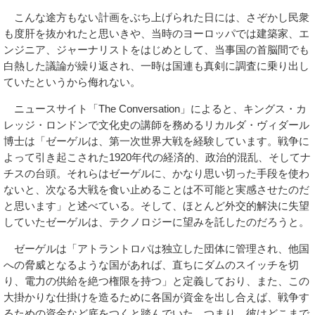
こんな途方もない計画をぶち上げられた日には、さぞかし民衆
も度肝を抜かれたと思いきや、当時のヨーロッパでは建築家、エ
ンジニア、ジャーナリストをはじめとして、当事国の首脳間でも
白熱した議論が繰り返され、一時は国連も真剣に調査に乗り出し
ていたというから侮れない。
ニュースサイト「The Conversation」によると、キングス・カ
レッジ・ロンドンで文化史の講師を務めるリカルダ・ヴィダール
博士は「ゼーゲルは、第一次世界大戦を経験しています。戦争に
よって引き起こされた1920年代の経済的、政治的混乱、そしてナ
チスの台頭。それらはゼーゲルに、かなり思い切った手段を使わ
ないと、次なる大戦を食い止めることは不可能と実感させたのだ
と思います」と述べている。そして、ほとんど外交的解決に失望
していたゼーゲルは、テクノロジーに望みを託したのだろうと。
ゼーゲルは「アトラントロパは独立した団体に管理され、他国
への脅威となるような国があれば、直ちにダムのスイッチを切
り、電力の供給を絶つ権限を持つ」と定義しており、また、この
大掛かりな仕掛けを造るために各国が資金を出し合えば、戦争す
るための資金など底をつくと踏んでいた。つまり、彼はどこまで