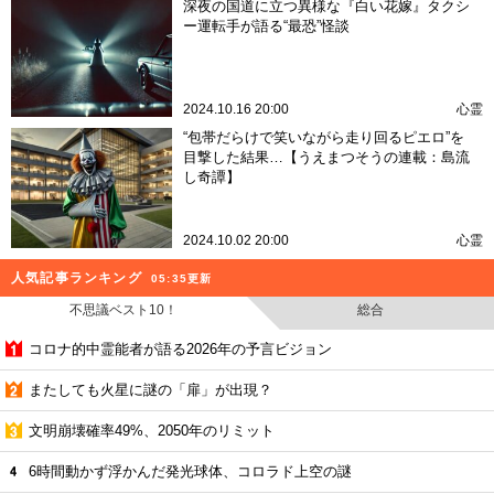
深夜の国道に立つ異様な『白い花嫁』タクシ
ー運転手が語る“最恐”怪談
2024.10.16 20:00
心霊
“包帯だらけで笑いながら走り回るピエロ”を
目撃した結果…【うえまつそうの連載：島流
し奇譚】
2024.10.02 20:00
心霊
人気記事ランキング
05:35更新
不思議ベスト10！
総合
コロナ的中霊能者が語る2026年の予言ビジョン
またしても火星に謎の「扉」が出現？
文明崩壊確率49%、2050年のリミット
6時間動かず浮かんだ発光球体、コロラド上空の謎