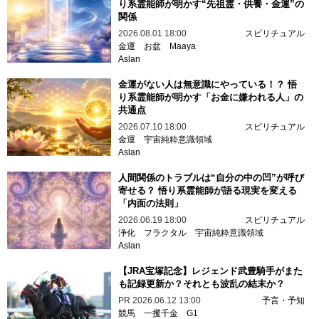
り系霊能師が明かす“先祖霊・供養・金運”の
関係
2026.08.01 18:00
スピリチュアル
金運
お盆
Maaya
Aslan
金運がない人は無意識にやっている！？ 悟
り系霊能師が明かす「お金に嫌われる人」の
共通点
2026.07.10 18:00
スピリチュアル
金運
宇宙純粋意識領域
Aslan
人間関係のトラブルは“自分の中の凹”が呼び
寄せる？ 悟り系霊能師が語る現実を変える
「内面の法則」
2026.06.19 18:00
スピリチュアル
浄化
フラクタル
宇宙純粋意識領域
Aslan
【JRA宝塚記念】レジェンド武豊騎手がまた
も記録更新か？それとも波乱の結末か？
PR
2026.06.12 13:00
予言・予知
競馬
一攫千金
G1