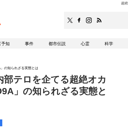
超絶
TOCANA
TOCANAのFacebookはこち
TOCANAのinstagra
TOCANAのRS
言予知
事件
都市伝説
心霊
科学
A」の知られざる実態とは
内部テロを企てる超絶オカ
O9A」の知られざる実態と