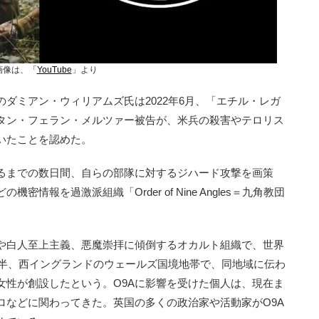
画像は、「
YouTube
」より
ダミアン・ウィリアムズ氏は2022年6月、「エチル・レガ
タン・フェラン・メルツァー被告が、米兵の殺害やテロリス
いたことを認めた。
るまでの数日間、自らの部隊に対するジハード攻撃を画策
情報を過激派組織「Order of Nine Angles＝九角教団
や白人至上主義、悪魔崇拝に傾倒するオカルト組織で、世界
後半、西イングランドのウェールズ国境地帯で、同地域に伝わ
女性が創設したという。O9Aに影響を受けた個人は、現在ま
ロなどに関わってきた。英国の多くの政治家や活動家がO9A