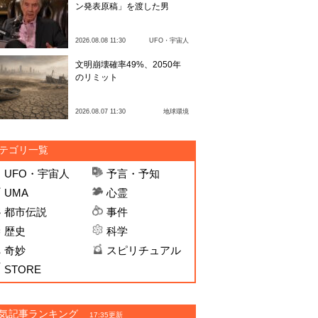
ン発表原稿」を渡した男
2026.08.08 11:30
UFO・宇宙人
文明崩壊確率49%、2050年
のリミット
2026.08.07 11:30
地球環境
テゴリ一覧
UFO・宇宙人
予言・予知
UMA
心霊
都市伝説
事件
歴史
科学
奇妙
スピリチュアル
STORE
気記事ランキング
17:35更新