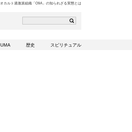
オカルト過激派組織「O9A」の知られざる実態とは
ら
mはこちら
Sはこちら
UMA
歴史
スピリチュアル