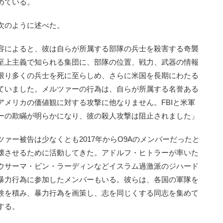
めている。
次のように述べた。
容によると、彼は自らが所属する部隊の兵士を殺害する奇襲
至上主義で知られる集団に、部隊の位置、戦力、武器の情報
限り多くの兵士を死に至らしめ、さらに米国を長期にわたる
ていました。メルツァーの行為は、自らが所属する名誉ある
メリカの価値観に対する攻撃に他なりません。FBIと米軍
ーの欺瞞が明らかになり、彼の殺人攻撃は阻止されました」
ー被告は少なくとも2017年からO9Aのメンバーだったと
崩壊させるために活動してきた。アドルフ・ヒトラーが率いた
ウサーマ・ビン・ラーディンなどイスラム過激派のジハード
暴力行為に参加したメンバーもいる。彼らは、各国の軍隊を
験を積み、暴力行為を画策し、志を同じくする同志を集めて
する。