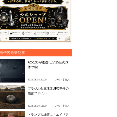
市伝説最新記事
AC-130が遭遇した"25個の球
体"の謎
2026.08.08 20:00
UFO・宇宙人
ブラジル金属球体UFO事件の
機密ファイル
2026.08.08 16:00
UFO・宇宙人
トランプ大統領に「エイリア