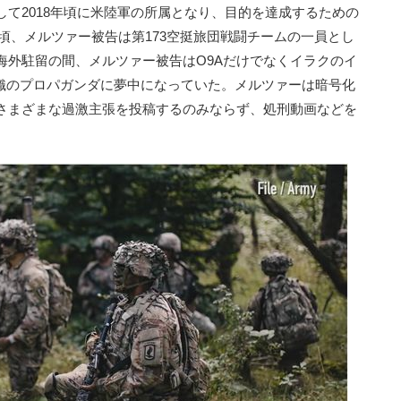
て2018年頃に米陸軍の所属となり、目的を達成するための
月頃、メルツァー被告は第173空挺旅団戦闘チームの一員とし
海外駐留の間、メルツァー被告はO9Aだけでなくイラクのイ
組織のプロパガンダに夢中になっていた。メルツァーは暗号化
さまざまな過激主張を投稿するのみならず、処刑動画などを