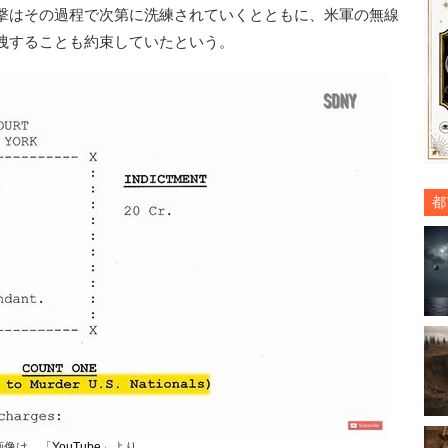
撃はその過程で次第に洗練されていくとともに、米軍の無線
洩することも約束していたという。
都
画像は、「
YouTube
」より