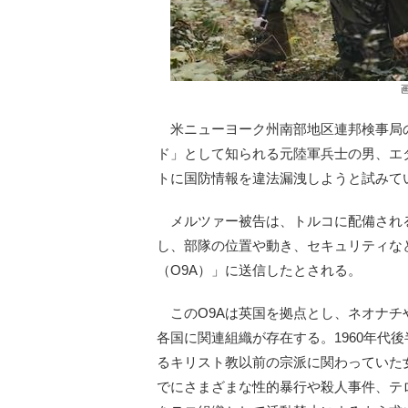
米ニューヨーク州南部地区連邦検事局の
ド」として知られる元陸軍兵士の男、エ
トに国防情報を違法漏洩しようと試みて
メルツァー被告は、トルコに配備され
し、部隊の位置や動き、セキュリティなどの機密
（O9A）」に送信したとされる。
このO9Aは英国を拠点とし、ネオナチ
各国に関連組織が存在する。1960年代
るキリスト教以前の宗派に関わっていた
でにさまざまな性的暴行や殺人事件、テ