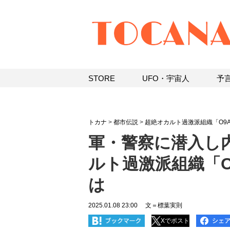
STORE
UFO・宇宙人
予
トカナ
>
都市伝説
>
超絶オカルト過激派組織「O9
軍・警察に潜入し
ルト過激派組織「
は
2025.01.08 23:00
文＝標葉実則
Xでポスト