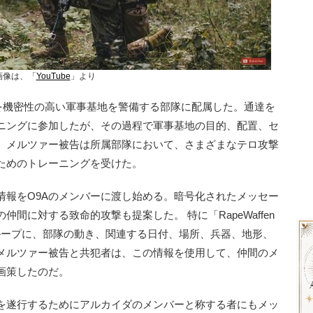
画像は、「
YouTube
」より
告を機密性の高い軍事基地を警備する部隊に配属した。通達を
ニングに参加したが、その過程で軍事基地の目的、配置、セ
、メルツァー被告は所属部隊において、さまざまなテロ攻撃
ためのトレーニングを受けた。
報をO9Aのメンバーに渡し始める。暗号化されたメッセー
間に対する致命的攻撃も提案した。 特に「RapeWaffen
サブグループに、部隊の動き、関連する日付、場所、兵器、地形、
メルツァー被告と共犯者は、この情報を使用して、仲間のメ
画策したのだ。
を遂行するためにアルカイダのメンバーと称する者にもメッ