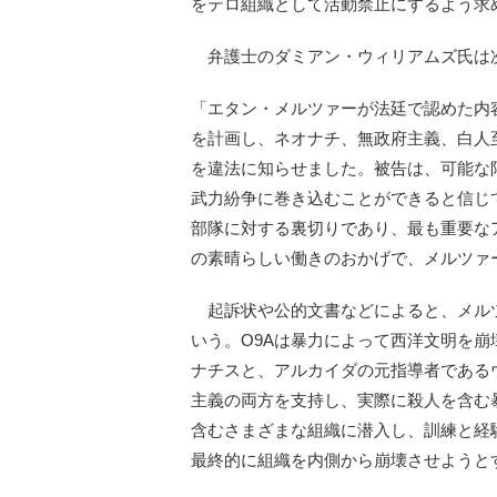
をテロ組織として活動禁止にするよう求
弁護士のダミアン・ウィリアムズ氏は
「エタン・メルツァーが法廷で認めた内
を計画し、ネオナチ、無政府主義、白人
を違法に知らせました。被告は、可能な
武力紛争に巻き込むことができると信じ
部隊に対する裏切りであり、最も重要なア
の素晴らしい働きのおかげで、メルツァ
起訴状や公的文書などによると、メルツァ
いう。O9Aは暴力によって西洋文明を
ナチスと、アルカイダの元指導者である
主義の両方を支持し、実際に殺人を含む
含むさまざまな組織に潜入し、訓練と経
最終的に組織を内側から崩壊させようと