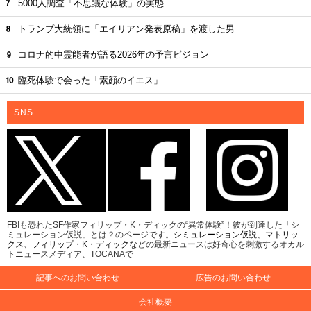
5000人調査「不思議な体験」の実態
トランプ大統領に「エイリアン発表原稿」を渡した男
コロナ的中霊能者が語る2026年の予言ビジョン
臨死体験で会った「素顔のイエス」
SNS
FBIも恐れたSF作家フィリップ・K・ディックの“異常体験”！彼が到達した「シ
ミュレーション仮説」とは？のページです。
シミュレーション仮説
、
マトリッ
クス
、
フィリップ・K・ディック
などの最新ニュースは好奇心を刺激するオカル
トニュースメディア、TOCANAで
記事へのお問い合わせ
広告のお問い合わせ
会社概要