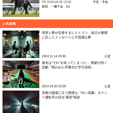
PR
2026.06.08 13:00
予言・予知
競馬
一攫千金
G1
人気連載
現実と夢が交差するレストラン…叔父が最期
に託したメッセージと不思議な夢
2024.11.14 23:00
心霊
彼女は“それ”を叱ってしまった… 黒髪が招く
悲劇『呪われた卒業式の予行演習』
2024.10.30 23:00
心霊
深夜の国道に立つ異様な『白い花嫁』タクシ
ー運転手が語る“最恐”怪談