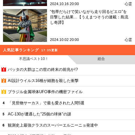
2024.10.16 20:00
心霊
“包帯だらけで笑いながら走り回るピエロ”を
目撃した結果…【うえまつそうの連載：島流
し奇譚】
2024.10.02 20:00
心霊
人気記事ランキング
17:35更新
不思議ベスト10！
総合
バッタの大群はこの世の終末の前兆か!?
AI設計ウイルス16種が細胞を殺した衝撃
ブラジル金属球体UFO事件の機密ファイル
「見世物サーカス」で最も愛された人間5選
AC-130が遭遇した"25個の球体"の謎
観測史上最強クラスのスーパーエルニーニョ発達中