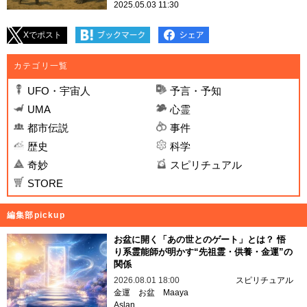
2025.05.03 11:30
Xでポスト
カテゴリ一覧
UFO・宇宙人
予言・予知
UMA
心霊
都市伝説
事件
歴史
科学
奇妙
スピリチュアル
STORE
編集部pickup
お盆に開く「あの世とのゲート」とは？ 悟
り系霊能師が明かす“先祖霊・供養・金運”の
関係
2026.08.01 18:00
スピリチュアル
金運
お盆
Maaya
Aslan