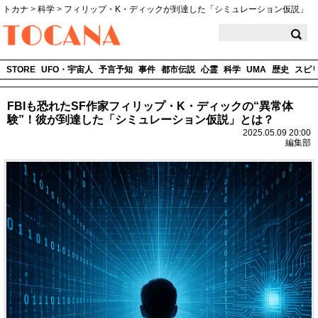
トカナ
>
科学
>
フィリップ・K・ディックが到達した「シミュレーション仮説」
TOCANA
STORE
UFO・宇宙人
予言予知
事件
都市伝説
心霊
科学
UMA
歴史
スピ
FBIも恐れたSF作家フィリップ・K・ディックの“異常体
験”！彼が到達した「シミュレーション仮説」とは？
2025.05.09 20:00
編集部