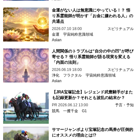
金運がない人は無意識にやっている！？ 悟
り系霊能師が明かす「お金に嫌われる人」の
共通点
2026.07.10 18:00
スピリチュアル
金運
宇宙純粋意識領域
Aslan
人間関係のトラブルは“自分の中の凹”が呼び
寄せる？ 悟り系霊能師が語る現実を変える
「内面の法則」
2026.06.19 18:00
スピリチュアル
浄化
フラクタル
宇宙純粋意識領域
Aslan
【JRA宝塚記念】レジェンド武豊騎手がまた
も記録更新か？それとも波乱の結末か？
PR
2026.06.12 13:00
予言・予知
競馬
一攫千金
G1
サマージャンボより宝塚記念の馬券が圧倒的
にオススメの理由とは!?