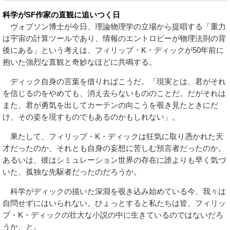
科学がSF作家の直観に追いつく日
ヴォプソン博士が今日、理論物理学の立場から提唱する「重力
は宇宙の計算ツールであり、情報のエントロピーが物理法則の背
後にある」という考えは、フィリップ・K・ディックが50年前に
抱いた強烈な直観と奇妙なほどに共鳴する。
ディック自身の言葉を借りればこうだ。「現実とは、君がそれ
を信じるのをやめても、消え去らないもののことだ。だがそれは
また、君が勇気を出してカーテンの向こうを覗き見たときにだ
け、その姿を現すものでもあるのかもしれない」。
果たして、フィリップ・K・ディックは狂気に取り憑かれた天
才だったのか、それとも自身の妄想に苦しむ預言者だったのか。
あるいは、彼はシミュレーション世界の存在に誰よりも早く気づ
いた、孤独な先駆者だったのだろうか。
科学がディックの描いた深淵を覗き込み始めている今、我々は
自問せずにはいられない。ひょっとすると私たちは皆、フィリッ
プ・K・ディックの壮大な小説の中に生きているのではないだろ
うか、と。