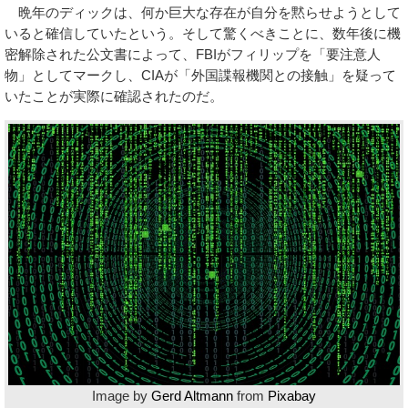
晩年のディックは、何か巨大な存在が自分を黙らせようとして
いると確信していたという。そして驚くべきことに、数年後に機
密解除された公文書によって、FBIがフィリップを「要注意人
物」としてマークし、CIAが「外国諜報機関との接触」を疑って
いたことが実際に確認されたのだ。
Image by
Gerd Altmann
from
Pixabay