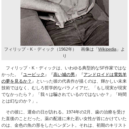
フィリップ・K・ディック（1962年） 画像は「
Wikipedia
」よ
り
フィリップ・K・ディックは、いわゆる典型的なSF作家ではな
かった。『
ユービック
』『
高い城の男
』『
アンドロイドは電気羊
の夢を見るか？
』といった彼の代表作が描くのは、輝かしい未来
技術ではなく、むしろ哲学的なパラノイアだ。「もし現実が現実
でなかったら？」「我々は騙されているのではないか？」「時間
とは幻なのか？」。
その彼に、運命の日が訪れる。1974年の2月、歯の治療を受け
た直後のことだった。薬の配達に来た若い女性が首にかけていた
のは、金色の魚の形をしたペンダント。それは、初期のキリスト