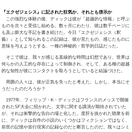
『エクゼジェシス』に記された狂気か、それとも啓示か
この強烈な体験の後、ディックは彼が「超越的な情報」と呼ぶ
ものを次々と受信し始める。数ヶ月にわたり、彼は数千ページに
も及ぶ膨大な手記を書き続けた。今日『エクゼジェシス（釈
義）』として知られるこの記録は、彼が見たもの、感じたものに
意味を与えようとする、一種の神秘的・哲学的日誌だった。
そこで彼は、我々が感じる直線的な時間は幻想であり、世界は
何らかの人工的な存在によって制御され、そして、ある種の超越
的な知性が彼にコンタクトを取ろうとしていると結論づけた。
周囲の人々は、彼が正気を失ったと考えた。しかし、本当にそ
うだったのだろうか？
1977年、フィリップ・K・ディックはフランスのメッスで開催
されたSF大会に招かれた。文学に関する講演が期待されていた
が、それは衝撃的な告白の場と化した。度肝を抜かれた聴衆を前
に、ディックは自作の小説のいくつかはフィクションではなく、
前世の記憶や並行現実の記録なのだと断言したのだ。我々はシミ