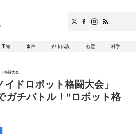
TOCANA
TOCANAのFacebookはこち
TOCANAのinstagra
TOCANAのRS
言予知
事件
都市伝説
心霊
科学
ット格闘大会」
ノイドロボット格闘大会」
でガチバトル！“ロボット格