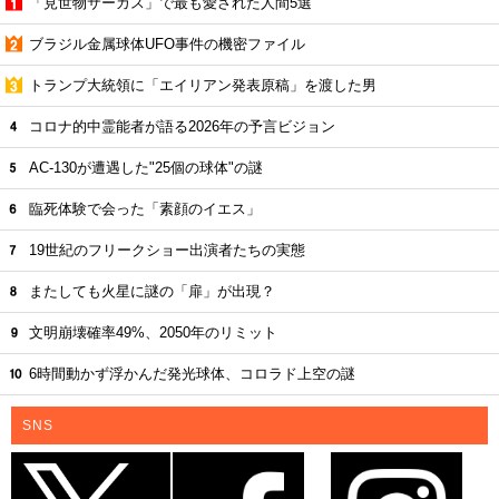
「見世物サーカス」で最も愛された人間5選
ブラジル金属球体UFO事件の機密ファイル
トランプ大統領に「エイリアン発表原稿」を渡した男
コロナ的中霊能者が語る2026年の予言ビジョン
AC-130が遭遇した"25個の球体"の謎
臨死体験で会った「素顔のイエス」
19世紀のフリークショー出演者たちの実態
またしても火星に謎の「扉」が出現？
文明崩壊確率49%、2050年のリミット
6時間動かず浮かんだ発光球体、コロラド上空の謎
SNS