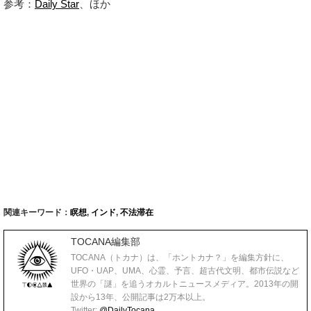
参考：
Daily Star
、ほか
関連キーワード：
瞑想
,
インド
,
不法滞在
TOCANA編集部
TOCANA（トカナ）は、「ホントカナ？」を編集方針に、
UFO・UAP、UMA、心霊、予言、超古代文明、都市伝説など
世界の「謎」を追うオカルトニュースメディア。2013年の開
設から13年、公開記事は2万本以上。
Twitter:
@DailyTocana