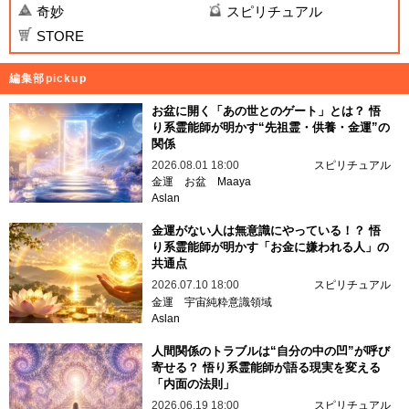
奇妙
スピリチュアル
STORE
編集部pickup
お盆に開く「あの世とのゲート」とは？ 悟
り系霊能師が明かす“先祖霊・供養・金運”の
関係
2026.08.01 18:00
スピリチュアル
金運
お盆
Maaya
Aslan
金運がない人は無意識にやっている！？ 悟
り系霊能師が明かす「お金に嫌われる人」の
共通点
2026.07.10 18:00
スピリチュアル
金運
宇宙純粋意識領域
Aslan
人間関係のトラブルは“自分の中の凹”が呼び
寄せる？ 悟り系霊能師が語る現実を変える
「内面の法則」
2026.06.19 18:00
スピリチュアル