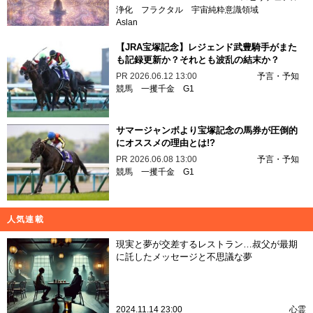
浄化
フラクタル
宇宙純粋意識領域
Aslan
【JRA宝塚記念】レジェンド武豊騎手がまた
も記録更新か？それとも波乱の結末か？
PR
2026.06.12 13:00
予言・予知
競馬
一攫千金
G1
サマージャンボより宝塚記念の馬券が圧倒的
にオススメの理由とは!?
PR
2026.06.08 13:00
予言・予知
競馬
一攫千金
G1
人気連載
現実と夢が交差するレストラン…叔父が最期
に託したメッセージと不思議な夢
2024.11.14 23:00
心霊