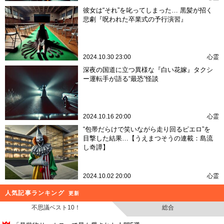
彼女は“それ”を叱ってしまった… 黒髪が招く
悲劇『呪われた卒業式の予行演習』
2024.10.30 23:00
心霊
深夜の国道に立つ異様な『白い花嫁』タクシ
ー運転手が語る“最恐”怪談
2024.10.16 20:00
心霊
“包帯だらけで笑いながら走り回るピエロ”を
目撃した結果…【うえまつそうの連載：島流
し奇譚】
2024.10.02 20:00
心霊
人気記事ランキング
更新
不思議ベスト10！
総合