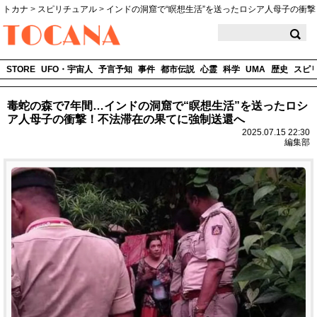
トカナ
>
スピリチュアル
>
インドの洞窟で“瞑想生活”を送ったロシア人母子の衝撃
TOCANA
STORE
UFO・宇宙人
予言予知
事件
都市伝説
心霊
科学
UMA
歴史
スピ
毒蛇の森で7年間…インドの洞窟で“瞑想生活”を送ったロシ
ア人母子の衝撃！不法滞在の果てに強制送還へ
2025.07.15 22:30
編集部