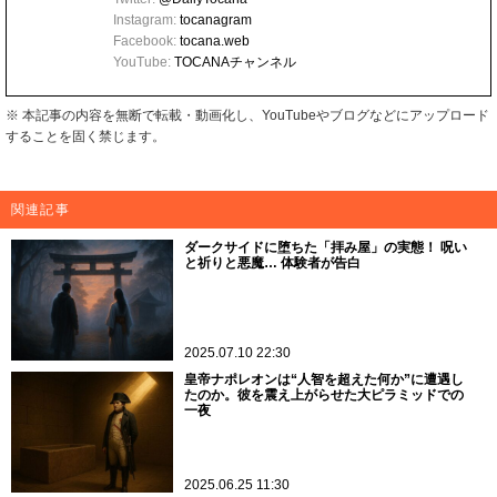
Instagram:
tocanagram
Facebook:
tocana.web
YouTube:
TOCANAチャンネル
※ 本記事の内容を無断で転載・動画化し、YouTubeやブログなどにアップロード
することを固く禁じます。
関連記事
ダークサイドに堕ちた「拝み屋」の実態！ 呪い
と祈りと悪魔… 体験者が告白
2025.07.10 22:30
皇帝ナポレオンは“人智を超えた何か”に遭遇し
たのか。彼を震え上がらせた大ピラミッドでの
一夜
2025.06.25 11:30