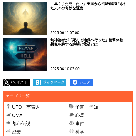
「早くまた死にたい」天国から“強制送還”され
た人々の奇妙な証言
2025.06.11 07:00
無神論者が「死んで地獄へ行った」衝撃体験！
想像を絶する絶望と救済とは
2025.06.10 07:00
Xでポスト
カテゴリ一覧
UFO・宇宙人
予言・予知
UMA
心霊
都市伝説
事件
歴史
科学