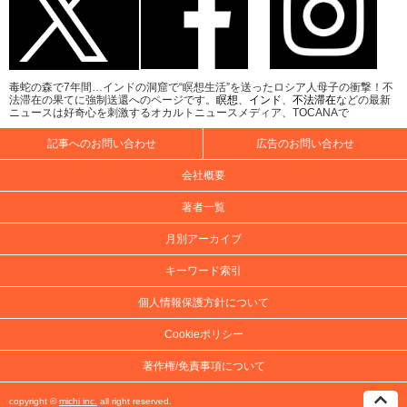
毒蛇の森で7年間…インドの洞窟で“瞑想生活”を送ったロシア人母子の衝撃！不
法滞在の果てに強制送還へのページです。
瞑想
、
インド
、
不法滞在
などの最新
ニュースは好奇心を刺激するオカルトニュースメディア、TOCANAで
記事へのお問い合わせ
広告のお問い合わせ
会社概要
著者一覧
月別アーカイブ
キーワード索引
個人情報保護方針について
Cookieポリシー
著作権/免責事項について
copyright ©
michi inc.
all right reserved.