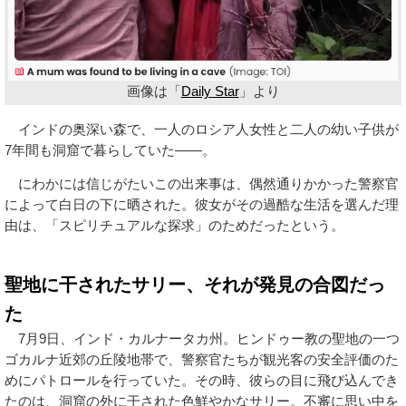
画像は「
Daily Star
」より
インドの奥深い森で、一人のロシア人女性と二人の幼い子供が
7年間も洞窟で暮らしていた――。
にわかには信じがたいこの出来事は、偶然通りかかった警察官
によって白日の下に晒された。彼女がその過酷な生活を選んだ理
由は、「スピリチュアルな探求」のためだったという。
聖地に干されたサリー、それが発見の合図だっ
た
7月9日、インド・カルナータカ州。ヒンドゥー教の聖地の一つ
ゴカルナ近郊の丘陵地帯で、警察官たちが観光客の安全評価のた
めにパトロールを行っていた。その時、彼らの目に飛び込んでき
たのは、洞窟の外に干された色鮮やかなサリー。不審に思い中を