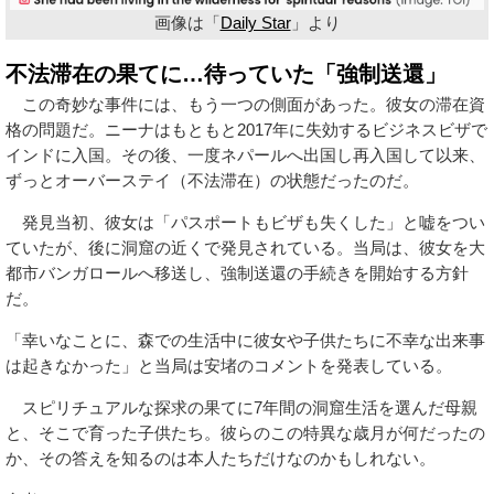
画像は「
Daily Star
」より
不法滞在の果てに…待っていた「強制送還」
この奇妙な事件には、もう一つの側面があった。彼女の滞在資
格の問題だ。ニーナはもともと2017年に失効するビジネスビザで
インドに入国。その後、一度ネパールへ出国し再入国して以来、
ずっとオーバーステイ（不法滞在）の状態だったのだ。
発見当初、彼女は「パスポートもビザも失くした」と嘘をつい
ていたが、後に洞窟の近くで発見されている。当局は、彼女を大
都市バンガロールへ移送し、強制送還の手続きを開始する方針
だ。
「幸いなことに、森での生活中に彼女や子供たちに不幸な出来事
は起きなかった」と当局は安堵のコメントを発表している。
スピリチュアルな探求の果てに7年間の洞窟生活を選んだ母親
と、そこで育った子供たち。彼らのこの特異な歳月が何だったの
か、その答えを知るのは本人たちだけなのかもしれない。