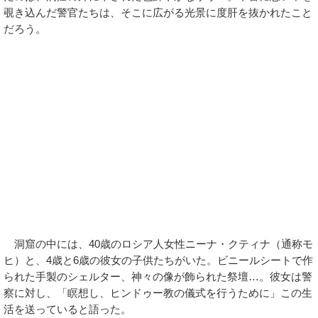
覗き込んだ警官たちは、そこに広がる光景に度肝を抜かれたこと
だろう。
洞窟の中には、40歳のロシア人女性ニーナ・クティナ（通称モ
ヒ）と、4歳と6歳の彼女の子供たちがいた。ビニールシートで作
られた手製のシェルター、神々の像が飾られた祭壇…。彼女は警
察に対し、「瞑想し、ヒンドゥー教の儀式を行うために」この生
活を送っていると語った。