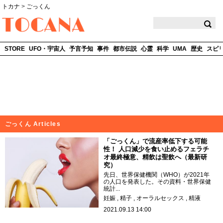
トカナ
>
ごっくん
TOCANA
STORE
UFO・宇宙人
予言予知
事件
都市伝説
心霊
科学
UMA
歴史
スピ
ごっくん Articles
「ごっくん」で流産率低下する可能
性！ 人口減少を食い止めるフェラチ
オ最終極意、精飲は聖飲へ（最新研
究）
先日、世界保健機関（WHO）が2021年
の人口を発表した。その資料・世界保健
統計...
妊娠
精子
オーラルセックス
精液
2021.09.13 14:00