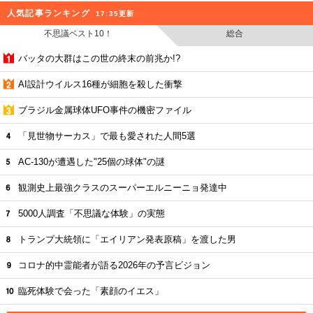
人気記事ランキング
17:35更新
不思議ベスト10！
総合
バッタの大群はこの世の終末の前兆か!?
AI設計ウイルス16種が細胞を殺した衝撃
ブラジル金属球体UFO事件の機密ファイル
「見世物サーカス」で最も愛された人間5選
AC-130が遭遇した"25個の球体"の謎
観測史上最強クラスのスーパーエルニーニョ発達中
5000人調査「不思議な体験」の実態
トランプ大統領に「エイリアン発表原稿」を渡した男
コロナ的中霊能者が語る2026年の予言ビジョン
臨死体験で会った「素顔のイエス」