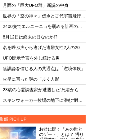
・
・
月面の「巨大UFO群」新説の中身
月面の「巨大UFO群
・
・
世界の「空の神々」伝承と古代宇宙飛行士説
・
・
2400隻でエルニーニョを弱める計画の副作用
・
・
8月12日は終末の日なのか!?
8月12日は終末の日な
・
・
名を呼ぶ声から逃げた遭難女性2人の20時間
・
・
UFO開示予言を外し続ける男
UFO開示予言を外し
・
・
陰謀論を信じる人の共通点は「逆境体験」
陰謀論を信じる人の
・
・
火星に写った謎の「歩く人影」
火星に写った謎の「
・
・
23歳の心霊調査家が遭遇した“死者からの合図”
・
・
スキンウォーカー牧場の地下に潜む“耐熱タイル似のセラミック片と未知の元素”
集部 PICK UP
お盆に開く「あの世と
のゲート」とは？ 悟り