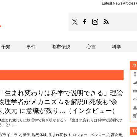
Latest News Arti
TOCANA
TOCANAのFacebookはこち
TOCANAのinstagra
TOCANAのRS
言予知
事件
都市伝説
心霊
科学
カ
「生まれ変わりは科学で説明できる」理論
物理学者がメカニズムを解説!! 死後も“余
剰次元”に意識が残り…（インタビュー）
■生まれ変わりは物理学で解き明かせる？ 「生まれ変わりは科学で説明でき
る」とい...
T
ダライ・ラマ
,
量子
,
臨死体験
,
生まれ変わり
,
ロジャー・ペンローズ
,
高次元
,