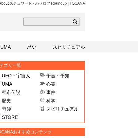
cles About スチュワート・ハメロフ Roundup | TOCANA
ら
mはこちら
Sはこちら
UMA
歴史
スピリチュアル
テゴリ一覧
UFO・宇宙人
予言・予知
UMA
心霊
都市伝説
事件
歴史
科学
奇妙
スピリチュアル
STORE
OCANAおすすめコンテンツ