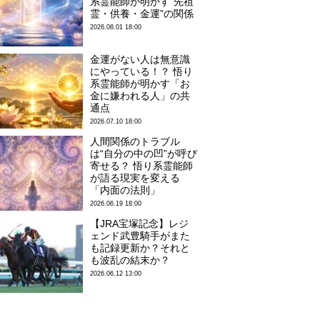
系霊能師が明かす“先祖
霊・供養・金運”の関係
2026.08.01 18:00
金運がない人は無意識
にやっている！？ 悟り
系霊能師が明かす「お
金に嫌われる人」の共
通点
2026.07.10 18:00
人間関係のトラブル
は“自分の中の凹”が呼び
寄せる？ 悟り系霊能師
が語る現実を変える
「内面の法則」
2026.06.19 18:00
【JRA宝塚記念】レジ
ェンド武豊騎手がまた
も記録更新か？それと
も波乱の結末か？
2026.06.12 13:00