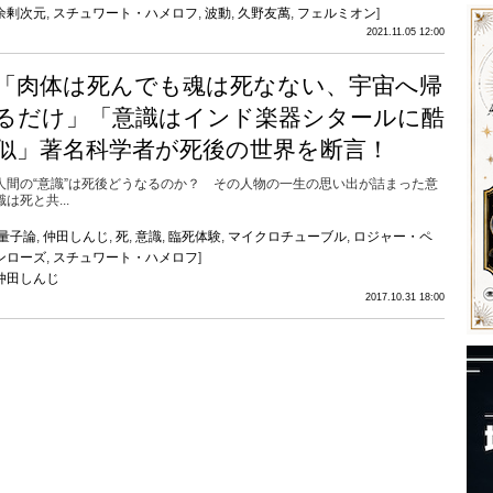
余剰次元
,
スチュワート・ハメロフ
,
波動
,
久野友萬
,
フェルミオン
]
2021.11.05 12:00
「肉体は死んでも魂は死なない、宇宙へ帰
るだけ」「意識はインド楽器シタールに酷
似」著名科学者が死後の世界を断言！
人間の“意識”は死後どうなるのか？ その人物の一生の思い出が詰まった意
識は死と共...
量子論
,
仲田しんじ
,
死
,
意識
,
臨死体験
,
マイクロチューブル
,
ロジャー・ペ
ンローズ
,
スチュワート・ハメロフ
]
仲田しんじ
2017.10.31 18:00