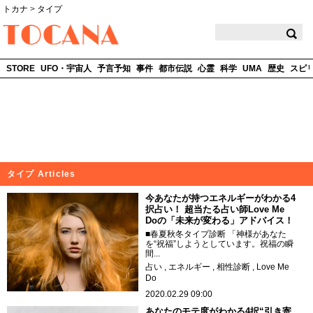
トカナ
>
タイプ
TOCANA
STORE
UFO・宇宙人
予言予知
事件
都市伝説
心霊
科学
UMA
歴史
スピ
タイプ Articles
今あなたが持つエネルギーがわかる4
択占い！ 超当たる占い師Love Me
Doの「未来が変わる」アドバイス！
■春夏秋冬タイプ診断 「神様があなた
を“祝福”しようとしています。祝福の瞬
間...
占い
エネルギー
相性診断
Love Me
Do
2020.02.29 09:00
あなたのモテ度がわかる4択“引き寄