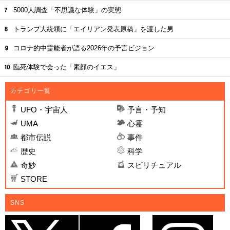
5000人調査「不思議な体験」の実態
トランプ大統領に「エイリアン発表原稿」を渡した男
コロナ的中霊能者が語る2026年の予言ビジョン
臨死体験で会った「素顔のイエス」
カテゴリ一覧
UFO・宇宙人
予言・予知
UMA
心霊
都市伝説
事件
歴史
科学
奇妙
スピリチュアル
STORE
SNS