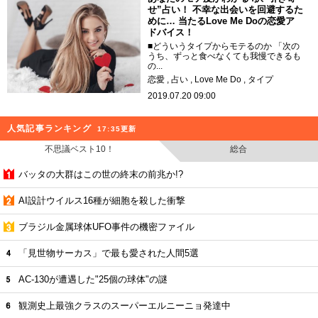
せ”占い！ 不幸な出会いを回避するた
めに… 当たるLove Me Doの恋愛ア
ドバイス！
■どういうタイプからモテるのか 「次の
うち、ずっと食べなくても我慢できるも
の...
恋愛
占い
Love Me Do
タイプ
2019.07.20 09:00
人気記事ランキング
17:35更新
不思議ベスト10！
総合
バッタの大群はこの世の終末の前兆か!?
AI設計ウイルス16種が細胞を殺した衝撃
ブラジル金属球体UFO事件の機密ファイル
「見世物サーカス」で最も愛された人間5選
AC-130が遭遇した"25個の球体"の謎
観測史上最強クラスのスーパーエルニーニョ発達中